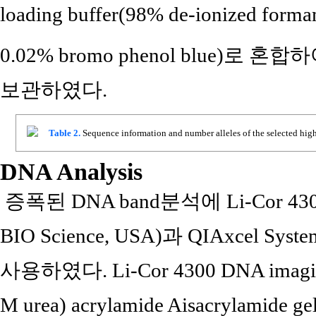
loading buffer(98% de-ionized form
0.02% bromo phenol blue)로 혼
보관하였다.
Table 2.
Sequence information and number alleles of the selected hig
DNA Analysis
증폭된 DNA band분석에 Li-Cor 4300 D
BIO Science, USA)과 QIAxcel Syst
사용하였다. Li-Cor 4300 DNA imaging
M urea) acrylamide Aisacrylamid