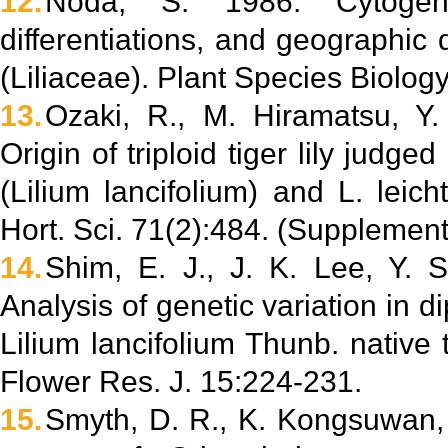
12.
Noda, S. 1986. Cytogene
differentiations, and geographic d
(Liliaceae). Plant Species Biolog
13.
Ozaki, R., M. Hiramatsu, Y
Origin of triploid tiger lily judged
(Lilium lancifolium) and L. leicht
Hort. Sci. 71(2):484. (Supplement
14.
Shim, E. J., J. K. Lee, Y. 
Analysis of genetic variation in di
Lilium lancifolium Thunb. nativ
Flower Res. J. 15:224-231.
15.
Smyth, D. R., K. Kongsuwan,