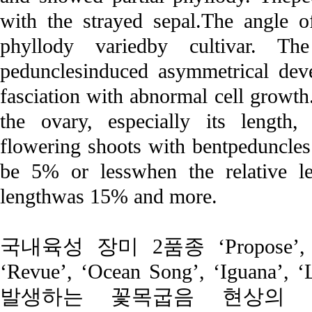
with the strayed sepal.The angle 
phyllody variedby cultivar. Th
pedunclesinduced asymmetrical dev
fasciation with abnormal cell growth.
the ovary, especially its length,
flowering shoots with bentpeduncles
be 5% or lesswhen the relative le
lengthwas 15% and more.
국내육성 장미 2품종 ‘Propose’,
‘Revue’, ‘Ocean Song’, ‘Igu
발생하는 꽃목굽음 현상의 