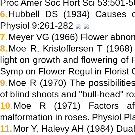
Proc Amer Soc Hort Sci 53:501-
6.
Hubbell DS (1934) Causes of
Physiol 9:261-282
7.
Meyer VG (1966) Flower abnorm
8.
Moe R, Kristoffersen T (1968)
light on growth and flowering of
Symp on Flower Regul in Florist
9.
Moe R (1970) The possibilities
of blind shoots and "bull-head" r
10.
Moe R (1971) Factors aff
malformation in roses. Physiol P
11.
Mor Y, Halevy AH (1984) Dual e