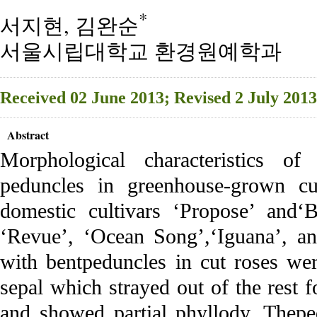
*
서지현, 김완순
서울시립대학교 환경원예학과
Received 02 June 2013; Revised 2 July 201
Abstract
Morphological characteristics of
peduncles in greenhouse-grown cu
domestic cultivars ‘Propose’ and‘B
‘Revue’, ‘Ocean Song’,‘Iguana’, an
with bentpeduncles in cut roses we
sepal which strayed out of the rest 
and showed partial phyllody. Thepe