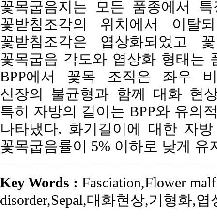
꽃목굽음지는 모든 품종에서 특
꽃받침조각의 위치에서 이탈되
꽃받침조각은 엽상화되었고 꽃
꽃목굽음 각도와 엽상화 형태는 
BPP에서 꽃목 조직은 좌우 
신장의 불균형과 함께 대화 현상
특히 자방의 길이는 BPP와 유의적으로
나타냈다. 화기길이에 대한 자방 
꽃목굽음률이 5% 이하로 낮게 유
Key Words :
Fasciation
,
Flower malf
disorder
,
Sepal
,
대화현상
,
기형화
,
엽