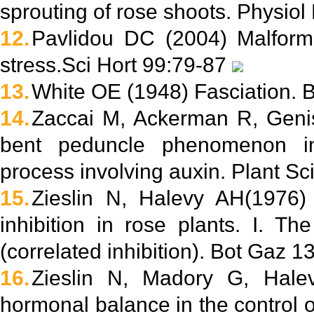
sprouting of rose shoots. Physiol
12.
Pavlidou DC (2004) Malforma
stress.Sci Hort 99:79-87
13.
White OE (1948) Fasciation. 
14.
Zaccai M, Ackerman R, Genis
bent peduncle phenomenon i
process involving auxin. Plant S
15.
Zieslin N, Halevy AH(1976)
inhibition in rose plants. I. The
(correlated inhibition). Bot Gaz 
16.
Zieslin N, Madory G, Hale
hormonal balance in the control o