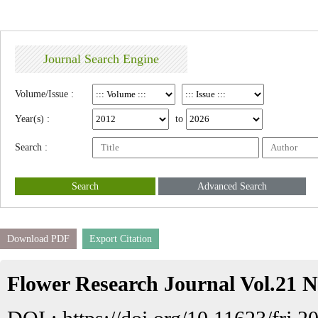
Journal Search Engine
Volume/Issue :
Year(s) :
to
Search :
Search
Advanced Search
Download PDF
Export Citation
Flower Research Journal Vol.21 N