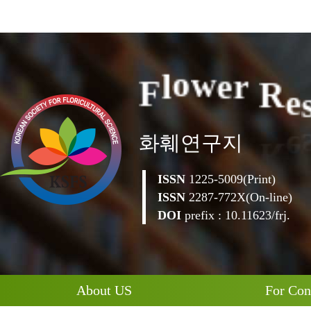
e
F
l
o
w
e
r
R
화훼연구지
ISSN
1225-5009(Print)
ISSN
2287-772X(On-line)
DOI
prefix : 10.11623/frj.
About US
For Con