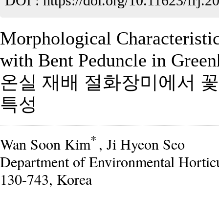
DOI :
https://doi.org/10.11623/frj.2
Morphological Characteristi
with Bent Peduncle in Gree
온실 재배 절화장미에서 
특성
*
Wan Soon Kim
, Ji Hyeon Seo
Department of Environmental Horticul
130-743, Korea