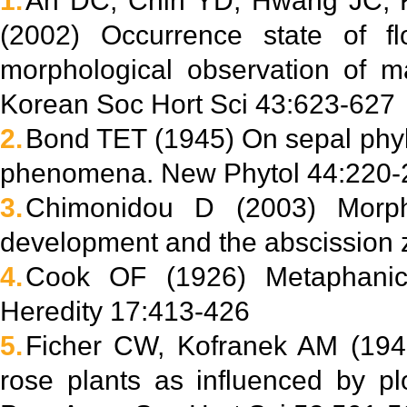
1.
An DC, Chin YD, Hwang JC, 
(2002) Occurrence state of f
morphological observation of ma
Korean Soc Hort Sci 43:623-627
2.
Bond TET (1945) On sepal phyl
phenomena. New Phytol 44:220-
3.
Chimonidou D (2003) Morph
development and the abscission 
4.
Cook OF (1926) Metaphanic 
Heredity 17:413-426
5.
Ficher CW, Kofranek AM (1949
rose plants as influenced by pl