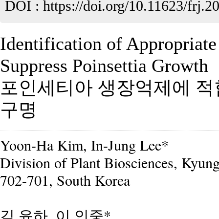
DOI :
https://doi.org/10.11623/frj.2
Identification of Appropriat
Suppress Poinsettia Growth
포인세티아 생장억제에 적
구명
Yoon-Ha Kim, In-Jung Lee*
Division of Plant Biosciences, Kyun
702-701, South Korea
김 윤하, 이 인중*