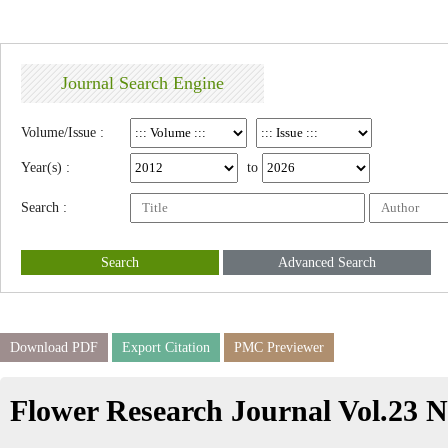
Journal Search Engine
Volume/Issue :
Year(s) :
to
Search :
Search
Advanced Search
Download PDF
Export Citation
PMC Previewer
Flower Research Journal Vol.23 N