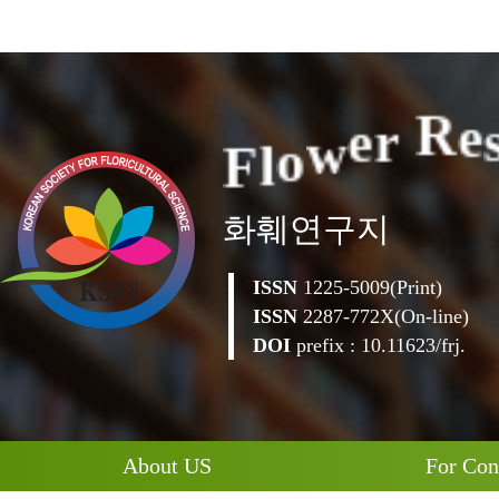
F
l
o
w
e
r
R
e
화훼연구지
ISSN
1225-5009(Print)
ISSN
2287-772X(On-line)
DOI
prefix : 10.11623/frj.
About US
For Con