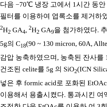
다음 −70℃ 냉장 고에서 1시간 동안
필터를 이용하여 엽록소를 제거하였
2
2
H
GA
,
H
GA
을 첨가하였다. 추
2
4
2
9
5g의 C
(90 ~ 130 micron, 60A, 
18
감압 농축하였으며, 농축된 잔사를 1g
건조된 celite를 5g 의 SiO
(ICN Sili
2
넣은 후 formic acid로 포화된 EtOAc
이용해서 용출시켰다. 통과시킨 여액은 
조정한 다음 EtOAc를 이용하 여 3회