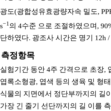
광도(광합성유효광량자속 밀도, PPFD)를 15
−1
s
의 4수준 으로 조절하였으며, 9
단하였다. 광조사 시간은 명기 12h /
측정항목
실험기간 동안 4주 간격으로 초장, 엽
엽록소형광, 엽색 등의 생육 및 형
식물의 지면에서 정단부까지의 길이
가장 긴 줄기 선단까지의 길 이를 