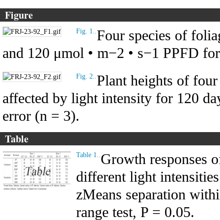
Figure
Four species of foli
Fig. 1..
and 120 μmol • m−2 • s−1 PPFD for
Plant heights of four
Fig. 2..
affected by light intensity for 120 d
error (n = 3).
Table
Growth responses of 
Table 1..
different light intensities
zMeans separation with
range test, P = 0.05.