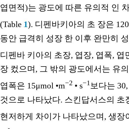
엽면적)는 광도에 따른 유의적 인 
(Table
1
). 디펜바키아의 초 장은 120μ
동안 급격히 성장 한 이후 완만히 성
디펜바 키아의 초장, 엽장, 엽폭, 엽면적
장 컸으며, 그 밖의 광도에서는 유의
−2
−1
엽폭은 15μmol •m
• s
보다는 30, 
것으로 나타났다. 스킨답서스의 초장
현저하게 차이가 나타났으며, 생장이 가