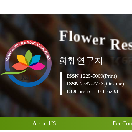
e
R
F
l
o
w
e
r
화훼연구지
ISSN
1225-5009(Print)
ISSN
2287-772X(On-line)
DOI
prefix : 10.11623/frj.
About US
For Con