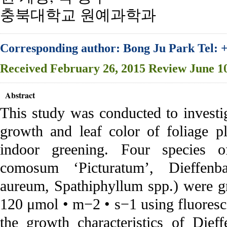
충북대학교 원예과학과
Corresponding author: Bong Ju Park Tel: 
Received
February 26, 2015
Review
June 1
Abstract
This study was conducted to investiga
growth and leaf color of foliage p
indoor greening. Four species o
comosum ‘Picturatum’, Dieffenb
aureum, Spathiphyllum spp.) were 
120 μmol • m−2 • s−1 using fluoresce
the growth characteristics of Die