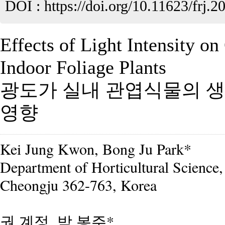
DOI :
https://doi.org/10.11623/frj.2
Effects of Light Intensity o
Indoor Foliage Plants
광도가 실내 관엽식물의 생
영향
Kei Jung Kwon, Bong Ju Park*
Department of Horticultural Science
Cheongju 362-763, Korea
권 계정, 박 봉주*