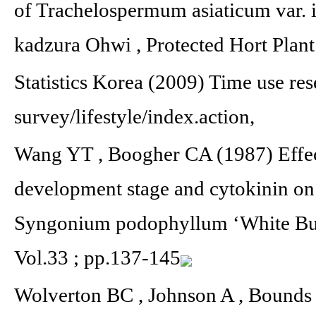
of Trachelospermum asiaticum var.
kadzura Ohwi , Protected Hort Plant
Statistics Korea (2009) Time use res
survey/lifestyle/index.action,
Wang YT , Boogher CA (1987) Effect
development stage and cytokinin on 
Syngonium podophyllum ‘White Butte
Vol.33 ; pp.137-145
Wolverton BC , Johnson A , Bounds 