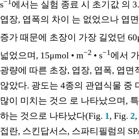
−1
s
에서는 실험 종료 시 초기값 의 
엽장, 엽폭의 차이 는 없었으나 엽
증가 때문에 초장이 가장 길었던 60μm
−2
−1
넓었으며, 15μmol • m
• s
에서 가
광량에 따른 초장, 엽장, 엽폭, 엽
않았다. 광도는 4종의 관엽식물 중
많이 미치는 것으 로 나타났으며, 
하는 것으로 나타났다(Fig.
1
, Fig.
2
,
접란, 스킨답서스, 스파티필럼의 S