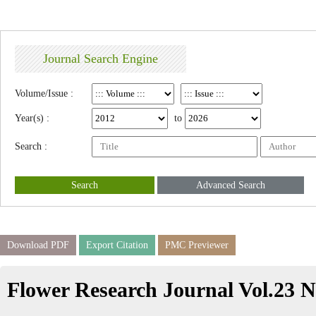
Journal Search Engine
Volume/Issue :
Year(s) :
to
Search :
Search
Advanced Search
Download PDF
Export Citation
PMC Previewer
Flower Research Journal Vol.23 N