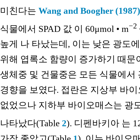
미친다는
Wang and Boogher (1987
−2
식물에서 SPAD 값 이 60μmol • m
높게 나 타났는데, 이는 낮은 광도
위해 엽록소 함량이 증가하기 때문
생체중 및 건물중은 모든 식물에서
경향을 보였다. 접란은 지상부 바
없었으나 지하부 바이오매스는 광도
나타났다(Table
2
). 디펜바키아 는 120
가장 좋았고(Table
1
), 이는 바이