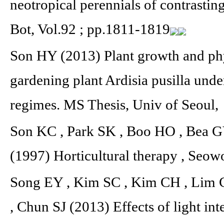
neotropical perennials of contrasti
Bot, Vol.92 ; pp.1811-1819
Son HY (2013) Plant growth and phy
gardening plant Ardisia pusilla unde
regimes. MS Thesis, Univ of Seoul,
Son KC , Park SK , Boo HO , Bea G
(1997) Horticultural therapy , Seowo
Song EY , Kim SC , Kim CH , Lim 
, Chun SJ (2013) Effects of light int