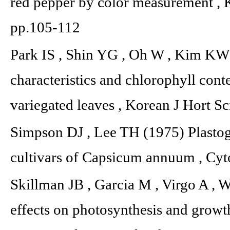
red pepper by color measurement , K
pp.105-112
Park IS , Shin YG , Oh W , Kim KW
characteristics and chlorophyll cont
variegated leaves , Korean J Hort Sc
Simpson DJ , Lee TH (1975) Plastogl
cultivars of Capsicum annuum , Cyt
Skillman JB , Garcia M , Virgo A , 
effects on photosynthesis and growt