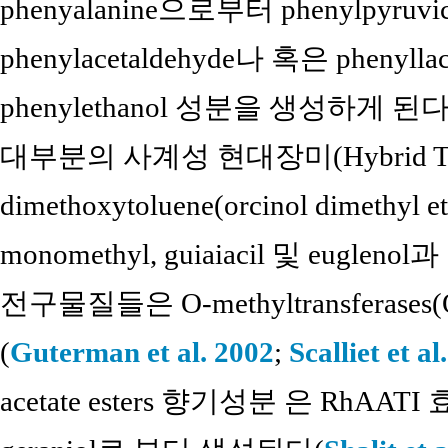
phenyalanine으로부터 phenylpyruv
phenylacetaldehyde나 혹은 phenyll
phenylethanol 성분을 생성하게 된다
대부분의 사계성 현대장미(Hybrid Tea
dimethoxytoluene(orcinol dimethyl et
monomethyl, guiaiacil 및 euglenol
전구물질들은 O-methyltransfera
(
Guterman et al. 2002
;
Scalliet et al
acetate esters 향기성분 은 RhAA