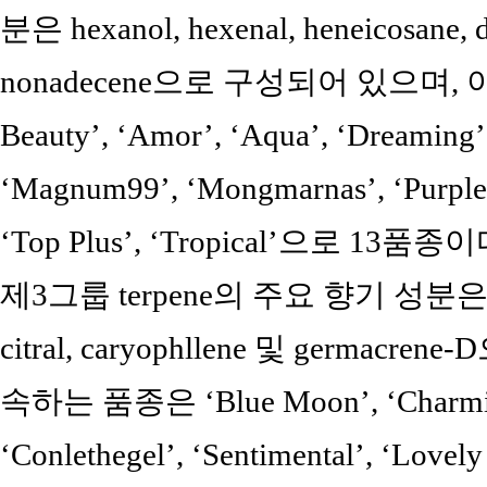
분은 hexanol, hexenal, heneicosane, 
nonadecene으로 구성되어 있으며, 이에
Beauty’, ‘Amor’, ‘Aqua’, ‘Dreaming
‘Magnum99’, ‘Mongmarnas’, ‘Purple C
‘Top Plus’, ‘Tropical’으로 13품종이
제3그룹 terpene의 주요 향기 성분은 β-citr
citral, caryophllene 및 germa
속하는 품종은 ‘Blue Moon’, ‘Charming 
‘Conlethegel’, ‘Sentimental’, ‘Lovely