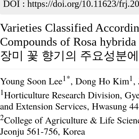
DOI :
https://doi.org/10.11623/frj.2
Varieties Classified Accordin
Compounds of Rosa hybrida i
장미 꽃 향기의 주요성분에
1*
1
Young Soon Lee
, Dong Ho Kim
,
1
Horticulture Research Division, Gy
and Extension Services, Hwasung 44
2
College of Agriculture & Life Scien
Jeonju 561-756, Korea