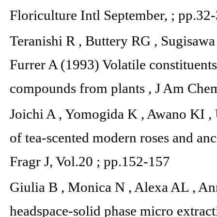
Floriculture Intl September, ; pp.32
Teranishi R , Buttery RG , Sugisawa 
Furrer A (1993) Volatile constituents
compounds from plants , J Am Chem
Joichi A , Yomogida K , Awano KI ,
of tea-scented modern roses and anc
Fragr J, Vol.20 ; pp.152-157
Giulia B , Monica N , Alexa AL , A
headspace-solid phase micro extrac