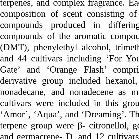
terpenes, and complex fragrance. Ea
composition of scent consisting of
compounds produced in differin
compounds of the aromatic compou
(DMT), phenylethyl alcohol, trimet
and 44 cultivars including ‘For You
Gate’ and ‘Orange Flash’ compri
derivative group included hexanol,
nonadecane, and nonadecene as ma
cultivars were included in this gr
‘Amor’, ‘Aqua’, and ‘Dreaming’. Th
terpene group were β- citronellol, ge
and germacrene- D, and 12 cultivar