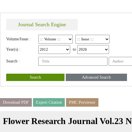
Journal Search Engine
Volume/Issue :
Year(s) :
to
Search :
Search
Advanced Search
Download PDF
Export Citation
PMC Previewer
Flower Research Journal Vol.23 N