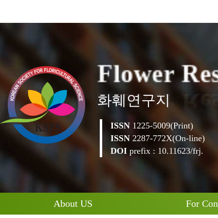
F
l
o
w
e
r
R
e
화훼연구지
ISSN
1225-5009(Print)
ISSN
2287-772X(On-line)
DOI
prefix : 10.11623/frj.
About US
For Con