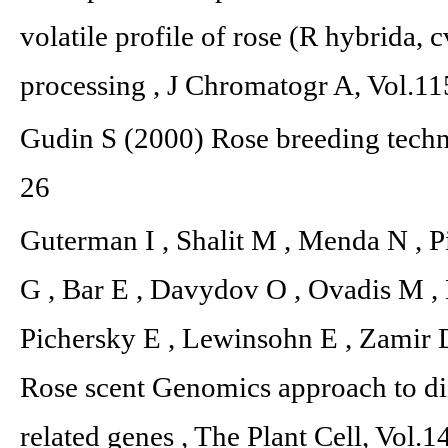
volatile profile of rose (R hybrida, 
processing , J Chromatogr A, Vol.1
Gudin S (2000) Rose breeding techno
26
Guterman I , Shalit M , Menda N , P
G , Bar E , Davydov O , Ovadis M ,
Pichersky E , Lewinsohn E , Zamir D
Rose scent Genomics approach to dis
related genes , The Plant Cell, Vol.