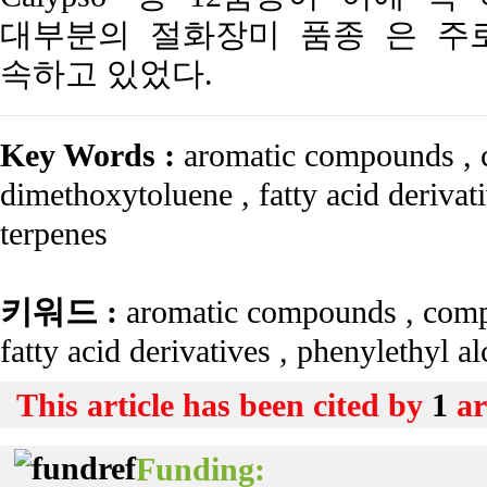
대부분의 절화장미 품종 은 주로 ar
속하고 있었다.
Key Words :
aromatic compounds
,
c
dimethoxytoluene
,
fatty acid derivat
terpenes
키워드 :
aromatic compounds
,
comp
fatty acid derivatives
,
phenylethyl a
This article has been cited by
1
ar
Funding: