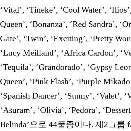
‘Vital’, ‘Tineke’, ‘Cool Water’, ‘Ilio
Queen’, ‘Bonanza’, ‘Red Sandra’, ‘Or
Gate’, ‘Twin’, ‘Exciting’, ‘Pretty Wom
‘Lucy Meilland’, ‘Africa Cardon’, ‘V
‘Tequila’, ‘Grandorado’, ‘Gypsy Leoni
Queen’, ‘Pink Flash’, ‘Purple Mikado’
‘Spanish Dancer’, ‘Sunny’, ‘Valet’, ‘
‘Asuram’, ‘Olivia’, ‘Pedora’, ‘Dessert
Belinda’으로 44품종이다. 제2그룹 fat