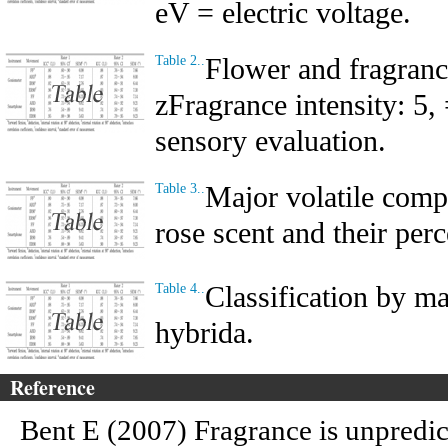
eV = electric voltage.
Flower and fragrance
Table 2..
zFragrance intensity: 5, 
sensory evaluation.
Major volatile comp
Table 3..
rose scent and their perc
Classification by m
Table 4..
hybrida.
Reference
Bent E (2007) Fragrance is unpredict