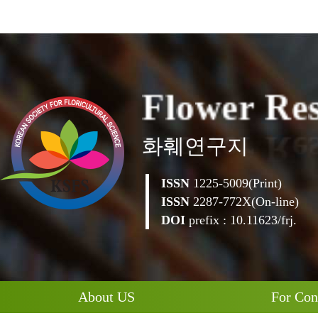
o
w
e
r
l
F
R
e
화훼연구지
ISSN
1225-5009(Print)
ISSN
2287-772X(On-line)
DOI
prefix : 10.11623/frj.
About US
For Con