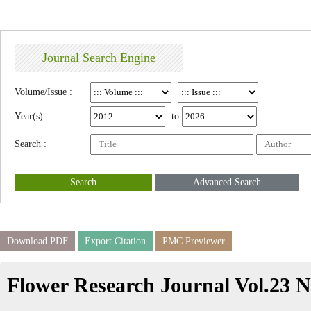
Journal Search Engine
Volume/Issue :
Year(s) :
to
Search :
Search
Advanced Search
Download PDF
Export Citation
PMC Previewer
Flower Research Journal Vol.23 N