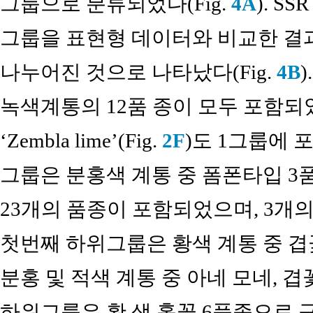
그룹으로 분류되었다(Fig.
4A
). S
그룹을 표현형 데이터와 비교한 결과
나누어진 것으로 나타났다(Fig.
4B
녹색계통의 12품 종이 모두 포함되
‘Zembla lime’(Fig.
2F
)도 1그룹에 
그룹은 분홍색 계통 중 폼폰타입 3
23개의 품종이 포함되었으며, 3개
첫번째 하위그룹은 황색 계통 중 겹
분홍 및 적색 계통 중 아네 모네, 겹
하위그룹은 황 색 홑꽃 6품종으로 