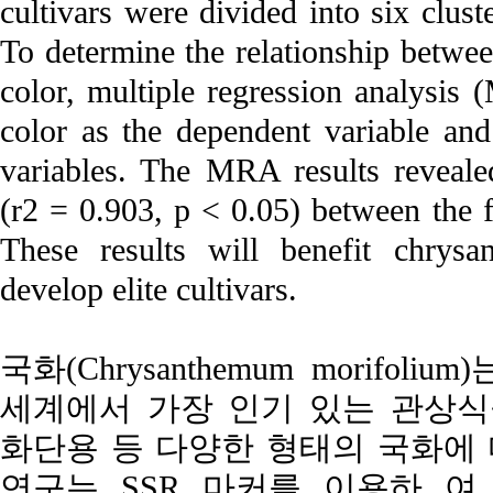
cultivars were divided into six clust
To determine the relationship betwee
color, multiple regression analysi
color as the dependent variable an
variables. The MRA results revealed
(r2 = 0.903, p < 0.05) between the 
These results will benefit chrys
develop elite cultivars.
국화(Chrysanthemum morifo
세계에서 가장 인기 있는 관상식물
화단용 등 다양한 형태의 국화에 
연구는 SSR 마커를 이용하 여