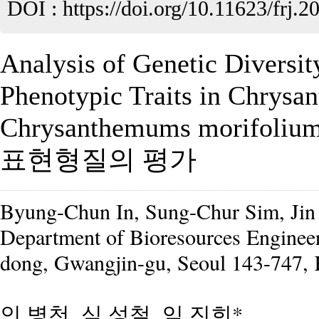
DOI :
https://doi.org/10.11623/frj.2
Analysis of Genetic Diversit
Phenotypic Traits in Chrys
Chrysanthemums mori
표현형질의 평가
Byung-Chun In, Sung-Chur Sim, Ji
Department of Bioresources Engineer
dong, Gwangjin-gu, Seoul 143-747, 
인 병천, 심 성철, 임 진희*