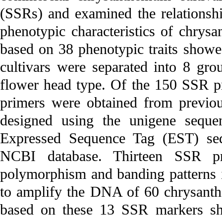
(SSRs) and examined the relationshi
phenotypic characteristics of chrys
based on 38 phenotypic traits show
cultivars were separated into 8 gro
flower head type. Of the 150 SSR pri
primers were obtained from previou
designed using the unigene seque
Expressed Sequence Tag (EST) seq
NCBI database. Thirteen SSR pr
polymorphism and banding patterns i
to amplify the DNA of 60 chrysanthe
based on these 13 SSR markers sh