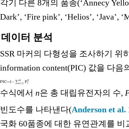
각기 다른 8개의 품종(‘Annecy Yellow’, ‘
Dark’, ‘Fire pink’, ‘Helios’, ‘
데이터 분석
SSR 마커의 다형성을 조사하기 위하여 
information content(PIC) 값
2
n
PIC=1−
P
∑
PIC=1−
∑
i
=
1
n
P
i
2
=
1
i
i
수식에서
n
은 총 대립유전자의 수,
빈도수를 나타낸다(
Anderson et al.
국화 60품종에 대한 유연관계를 비교