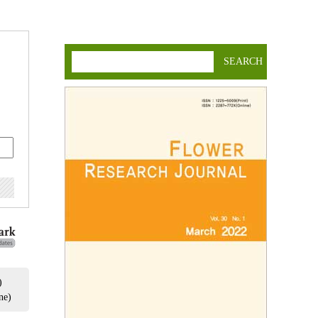
SEARCH
)
ne)