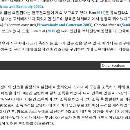
). 또한 액체배지 사용은 계대배양 시 배양 용기를 바꾸지 않고 그대로 사용할 수
ienne and Berthouly 2002
).
훨씬 촉진된다는 연구결과들이 계속 보고되고 있다. Han(
2011
)은 유색칼라의
 발생수는 고체배지보다 적었지만 신초의 생육은 액체배지에서 월등히 뛰어났다
나스(
Ananas comosus
)(
Firoozabady and Gutterson 2003
),
Camelia sinensis
(
Sanda
보고되었다. 또한 Eum et al.(
2010
)은 나리 인편을 액체진탕배양했을 때, 고체
과 자구비대가 크게 촉진되는 효과가 있는 것을 알 수 있다. 따라서 본 연구
 신초 생육 및 구경 비대에 효율적인 환경조건을 구명하여 기내 급속 대량증식 기술을
에서 부정아와 신초를 발생시켜 실험에 이용하였다. 프리지아 구경을 소독하기 위해 
에탄올에서 10분간 교반하여 일차 소독을 하였다. 다시 안쪽에 있는 4 ~ 5장의
 2% NaOCl 에서 10분간 소독하여 2차 소독을 하였다. 2차 소독 후 클린벤치로 
 소독함으로써 소독과정을 끝냈다. 매 처리마다 멸균수로 3회 이상 구경을 세척하였다
r에서 건조시킨 후, 횡으로 3mm 두께로 절단하여 MS 고체 배지에 상하를 바꾸어 치상하
으로 옮겨주었다. 암상태에서는 부정아와 신초가 거의 투명하거나 백색이었으나 광
렇게 얻어진 부정아를 이용하였다.