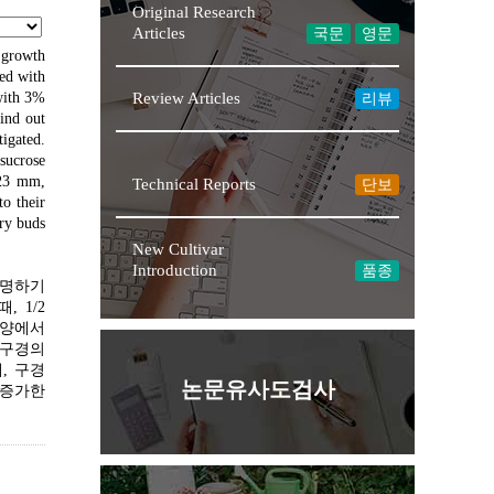
Original Research
Articles
국문
영문
t growth
ted with
with 3%
Review Articles
리뷰
find out
tigated.
sucrose
 23 mm,
Technical Reports
단보
to their
ary buds
New Cultivar
Introduction
품종
구명하기
 1/2
배양에서
 구경의
, 구경
논문유사도검사
 증가한