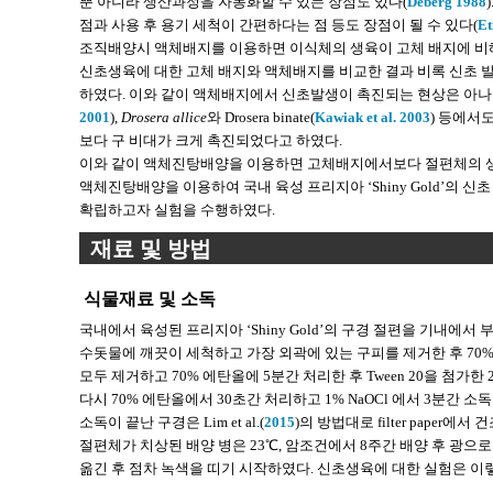
뿐 아니라 생산과정을 자동화할 수 있는 장점도 있다(
Deberg 1988
점과 사용 후 용기 세척이 간편하다는 점 등도 장점이 될 수 있다(
Et
조직배양시 액체배지를 이용하면 이식체의 생육이 고체 배지에 비해 
신초생육에 대한 고체 배지와 액체배지를 비교한 결과 비록 신초
하였다. 이와 같이 액체배지에서 신초발생이 촉진되는 현상은 아나
2001
),
Drosera allice
와 Drosera binate(
Kawiak et al. 2003
) 등에서도 
보다 구 비대가 크게 촉진되었다고 하였다.
이와 같이 액체진탕배양을 이용하면 고체배지에서보다 절편체의 생육
액체진탕배양을 이용하여 국내 육성 프리지아 ‘Shiny Gold’의
확립하고자 실험을 수행하였다.
재료 및 방법
식물재료 및 소독
국내에서 육성된 프리지아 ‘Shiny Gold’의 구경 절편을 기내
수돗물에 깨끗이 세척하고 가장 외곽에 있는 구피를 제거한 후 70% 
모두 제거하고 70% 에탄올에 5분간 처리한 후 Tween 20을 첨가한
다시 70% 에탄올에서 30초간 처리하고 1% NaOCl 에서 3분간
소독이 끝난 구경은 Lim et al.(
2015
)의 방법대로 filter pape
절편체가 치상된 배양 병은 23℃, 암조건에서 8주간 배양 후 광
옮긴 후 점차 녹색을 띠기 시작하였다. 신초생육에 대한 실험은 이