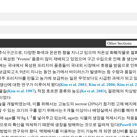
추식구근으로, 다양한 화색과 은은한 향을 지니고 있으며 저온성 화훼작물로 절
 육성된 ‘Yvonne’ 품종이 많이 재배되고 있었으며 구근 수입으로 인해 총 생산
근래에는 국내에서 육성된 프리지아 품종들이 국내외 시장에서 호평을 받음으로 인
이 보급되고 8, 9년이 지나는 동안 농가에서 바이러스가 발생하는 등 수량과 품질이
무병주 프리지아를 만들고 농가에 보급하는 일은 무엇보다도 시급한 과제가 되고 있
생산에 대한 연구가 이루어져 왔다(
Kim et al. 2003
;
Kim et al. 2006
;
Kim et al. 
물질(
Kim et al. 1997
), 적정 호르몬 종류와 농도(
Ko et al. 2003
), 절편체의 치상방
이었다.
 개발하였는데, 이를 위해서는 고농도의 sucrose (20%)가 첨가된 고체 배지에
할 수 있는 크기의 구를 얻기 위해서는 8 개월 이상이나 배양실에서 관리를 해야 
-1
ar를 약 8g·L
를 넣어주고 있는데, agar는 식물의 생장을 억제시키는 작용
으로의 확산을 억제하기 때문에 생장을 방해하는 것으로 알려져 있다(
Powell 19
는 방법이 연구되어 왔다. 액체배지를 이용하는 것이 가능하 게 되면 생산비를 절