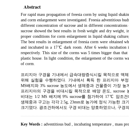
Abstract
For rapid mass propagation of freesia corm by using liquid shaking
and corm enlargement were investigated. Freesia adventitious bud
different concentration of sucrose and in different concentrat
sucrose showed the best results in fresh weight and dry weight, in
proper conditions for corm enlargement in liquid shaking culture,
The best results in enlargement of freesia corm were obtained
and incubated in a 17℃ dark room. After 6 weeks incubation i
respectively. This size of the corms was 5 times bigger than that
plastic house. In light condition, the enlargement of the corms wa
of corm.
프리지아 구경을 기내에서 급속대량증식시킬 목적으로 액체진
위해 실험을 수행하였다. 기내에서 획득 한 프리지아 부정아를
MS배지와 3% sucrose 농도에서 생체중과 건물중이 가
프리지아의 구경을 비대시킬 목적으로 배양 온도, sucros
비대는 1/2 MS 배지에 9% sucrose를 첨가하여 17℃
생체중과 구고는 각각 2.5g, 23mm로 농가에 정식 가능한
크기였다. 광조건하에서도 구경 비대는 양호하였으나, 구경
Key Words :
adventitious bud
,
incubating temperature
,
mass pro