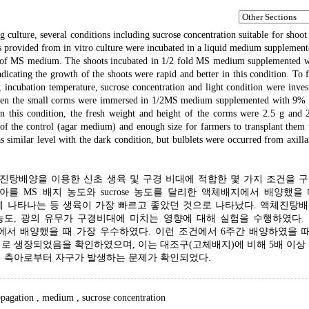
 culture, several conditions including sucrose concentration suitable for shoo
s provided from in vitro culture were incubated in a liquid medium supplemen
ions of MS medium. The shoots incubated in 1/2 fold MS medium supplemented 
dicating the growth of the shoots were rapid and better in this condition. To 
 incubation temperature, sucrose concentration and light condition were inves
 when the small corms were immersed in 1/2MS medium supplemented with 9% 
n this condition, the fresh weight and height of the corms were 2.5 g and
 of the control (agar medium) and enough size for farmers to transplant them 
s similar level with the dark condition, but bulblets were occurred from axill
탕배양을 이용한 신초 생육 및 구경 비대에 적합한 몇 가지 조건을 
 MS 배지 농도와 sucrose 농도를 달리한 액체배지에서 배양했을 때,
장 높게 나타나는 등 생육이 가장 빠르고 좋았던 것으로 나타났다. 액체진탕
e 농도, 광의 유무가 구경비대에 미치는 영향에 대해 실험을 수행하였다.
 암조건에서 배양했을 때 가장 우수하였다. 이런 조건에서 6주간 배양하였을 때
 크기로 생장되었음을 확인하였으며, 이는 대조구(고체배지)에 비해 5배 이상
의 측아로부터 자구가 발생하는 문제가 확인되었다.
pagation
,
medium
,
sucrose concentration