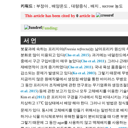
키워드 :
부정아
,
배양온도
,
대량증식
,
배지
,
sucrose 농도
This article has been cited by
0
article in
Funding:
서 언
붓꽃과에 속하는 프리지아(
Freesia refrecta
)는 남아프리카 원산의 
분화로 많이 이용되고 있다(
Cho et al. 2015
). 과거에는 네덜란드에서
중에서 구근 구입비중이 매우 높았다(
Cho et al. 2011
). 그러나 
재배면적이 크게 증가하였다(
Cho et al. 2011
). 국내 육성 품종들
감소되는 문제가 발생되고 있다(
Ko et al. 2003
). 그렇기 때문에 
지금까지 많은 원예작물에서 생장점 배양을 통한 바이러스 무병묘 
그 동안 프리지아 조직배양에 관한 연구로는 무기염류와 생장조절
et al. 2015
) 등에 관한 보고가 있으나 모두 고체배지를 이용한 기술
Kim et al.(
2013
) 은 프리지아 구경을 기내에서 직접 비대시키는 기술을
치상하고 17℃ 암상태에서 배양 해야 한다. 그러나 이 방법은 정식
문제가 있다. 동시에 고체배지를 만들기 위해서는 일반적으로 배지에 ag
하거나 식물 이식체로부터 유해한 물질이 분비되었을 때 다른 부분
그렇기 때문에 그 동안 agar를 사용하지 않고 액체배지를 사용하