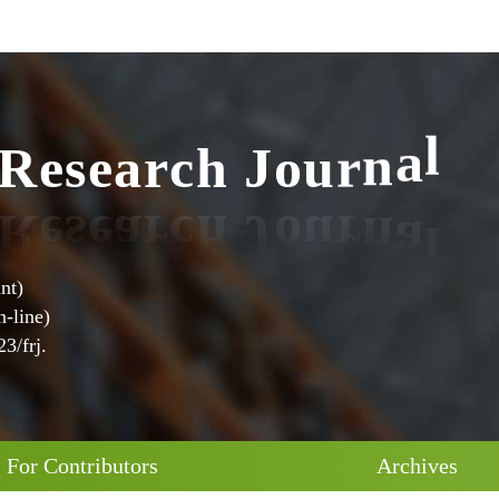
R
e
s
e
a
r
c
h
J
o
u
r
n
a
l
nt)
-line)
3/frj.
For Contributors
Archives