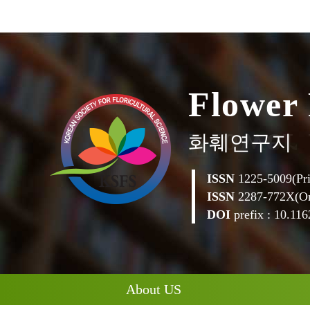
w
o
e
r
l
F
화훼연구지
ISSN
1225-5009(Pri
ISSN
2287-772X(On
DOI
prefix : 10.1162
About US