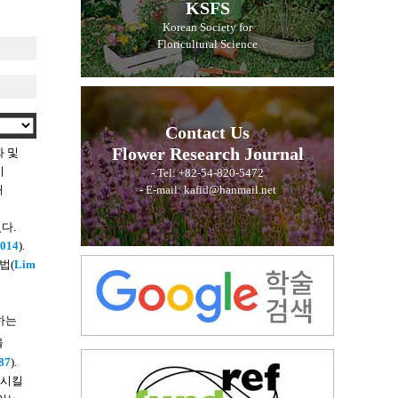
KSFS
Korean Society for
Floricultural Science
Contact Us
Flower Research Journal
화 및
비
- Tel: +82-54-820-5472
해
- E-mail: kafid@hanmail.net
다.
2014
).
법(
Lim
하는
을
87
).
감시킬