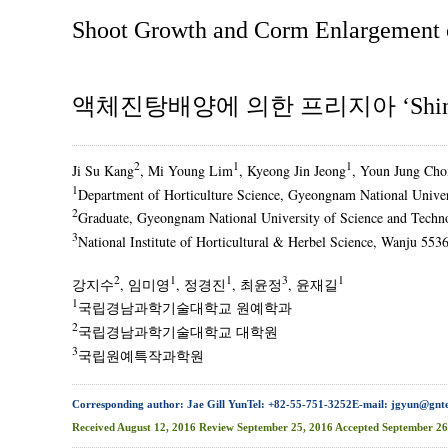
Shoot Growth and Corm Enlargement of
액체진탕배양에 의한 프리지아 ‘Shiny
2
1
1
Ji Su Kang
, Mi Young Lim
, Kyeong Jin Jeong
, Youn Jung Cho
1
Department of Horticulture Science, Gyeongnam National Univer
2
Graduate, Gyeongnam National University of Science and Techn
3
National Institute of Horticultural & Herbel Science, Wanju 553
2
1
1
3
1
강지수
, 임미영
, 정경진
, 최윤정
, 윤재길
1
국립경남과학기술대학교 원예학과
2
국립경남과학기술대학교 대학원
3
국립원예특작과학원
Corresponding author: Jae Gill YunTel: +82-55-751-3252E-mail: jgyun@gnt
Received
August 12, 2016
Review
September 25, 2016
Accepted
September 26