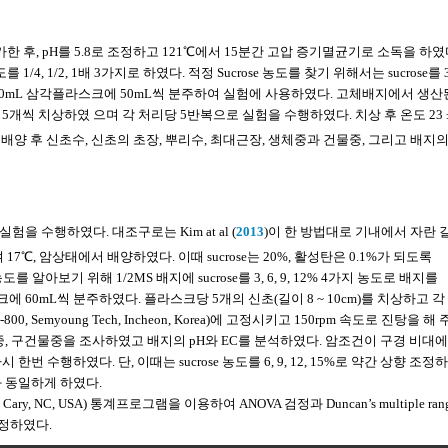
가한 후, pH를 5.8로 조정하고 121℃에서 15분간 고압 증기멸균기로 소독을 하였
 1/2, 1배 3가지로 하였다. 적정 Sucrose 농도를 찾기 위해서는 sucrose를 3, 
 100mL 삼각플라스크에 50mL씩 분주하여 실험에 사용하였다. 고체배지에서 생산
씩 치상하였 으며 각 처리당 5반복으로 실험을 수행하였다. 치상 후 온도 23 ±
주간 배양 후 신초수, 신초의 초장, 뿌리수, 최대근장, 생체중과 건물중, 그리고 배지의 
 수행하였다. 대조구로는 Kim at al (
2013
)이 한 방법대로 기내에서 자란 길
17℃, 암상태에서 배양하였다. 이때 sucrose는 20%, 활성탄은 0.1%가 되도록
알아보기 위해 1/2MS 배지에 sucrose를 3, 6, 9, 12% 4가지 농도로 배지를
크에 60mL씩 분주하였다. 플라스크당 5개의 신초(길이 8 ~ 10cm)를 치상하고 
emyoung Tech, Incheon, Korea)에 고정시키고 150rpm 속도로 진탕을 해 
체중, 구건물중을 조사하였고 배지의 pH와 EC를 분석하였다. 암조건이 구경 비대에
수행하였다. 단, 이때는 sucrose 농도를 6, 9, 12, 15%로 약간 상향 조정
 동일하게 하였다.
9.1, Cary, NC, USA) 통계프로그램을 이용하여 ANOVA 검정과 Duncan’s multiple ran
검정하였다.