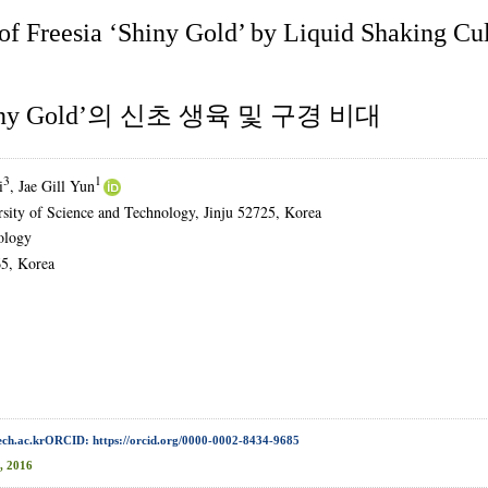
 Freesia ‘Shiny Gold’ by Liquid Shaking Cul
 Gold’의 신초 생육 및 구경 비대
3
1
i
, Jae Gill Yun
sity of Science and Technology, Jinju 52725, Korea
ology
65, Korea
ech.ac.krORCID: https://orcid.org/0000-0002-8434-9685
, 2016