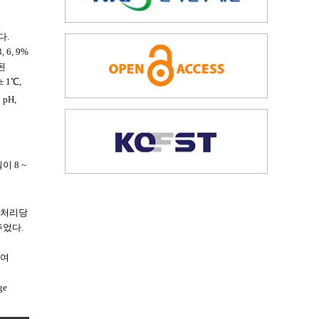
다.
6, 9%
된
 1℃,
pH,
이 8 ~
각 처리당
주었다.
하여
ge