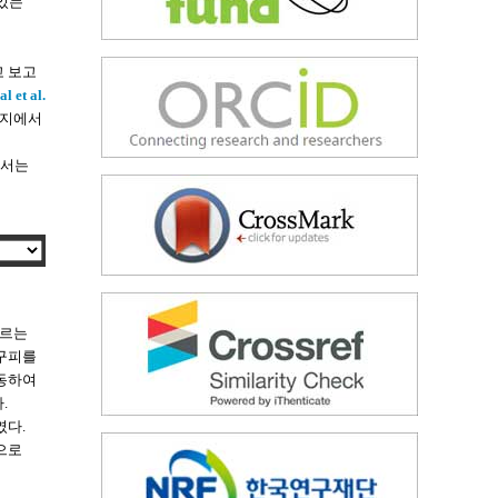
 있는
고 보고
l et al.
배지에서
에서는
흐르는
 구피를
이동하여
.
였다.
으로