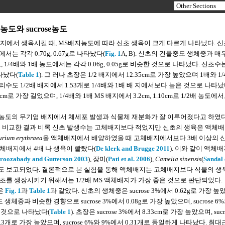
도와 sucrose농도
진탕배지에서 생육시킬 때, MS배지농도에 따라 신초 생육이 크게 다르게 나타났다. 
서는 각각 0.70g, 0.67g로 나타났다(
Fig. 1
A, B). 신초의 건물중도 생체중과 매
 1/4배와 1배 농도에서는 각각 0.06g, 0.05g로 비슷한 것으로 나타났다. 신초수
타났다(
Table 1
). 그 러나 초장은 1/2 배지에서 12.35cm로 가장 높았으며 1배와 1
뿌리수도 1/2배 배지에서 1.53개로 1/4배와 1배 배 지에서보다 높은 것으로 나타났
 가장 길었으며, 1/4배와 1배 MS 배지에서 3.2cm, 1.10cm로 1/2배 농도에
저농도의 무기염 배지에서 체세포 발생과 식물체 재분화가 잘 이루어졌다고 하였다
를 비교한 결과 비록 신초 발생수는 고체배지보다 적었지만 신초의 생육은 액체
urium erythraea
을 액체배지에서 배양하였을 때 고체배지에서보다 3배 이상의 
체배지에서 4배 나 생육이 빨랐다(
De klerk and Brugge 2011
). 이와 같이 액체
iroozabady and Gutterson 2003
), 장미(
Pati et al. 2006
),
Camelia sinensis
(
Sandal e
서도 보고되었다. 결론적으로 본 실험을 통해 액체배지는 고체배지보다 식물의 생
를 생장시키기 위해서는 1/2배 MS 액체배지가 가장 좋은 것으로 판단되었다.
은
Fig. 1
과
Table 1
과 같았다. 신초의 생체중은 sucrose 3%에서 0.62g로 가장 높
중도 생체중과 비슷한 경향으로 sucrose 3%에서 0.08g로 가장 높았으며, sucrose 6%
는 것으로 나타났다(
Table 1
). 초장은 sucrose 3%에서 8.33cm로 가장 높았으며, sucr
에서 1.3개로 가장 높았으며, sucrose 6%와 9%에서 0.31개로 동일하게 나타났다. 최