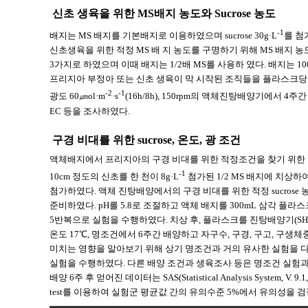
신초 생육을 위한 MS배지 농도와 Sucrose 농도
-1
배지는 MS 배지를 기본배지로 이용하였으며 sucrose 30g·L
를 첨
신초생육을 위한 적정 MS 배 지 농도를 구명하기 위해 MS 배지 농도를 1/4,
3가지로 하였으며 이때 배지는 1/2배 MS를 사용하 였다. 배지는
프리지아 부정아 또는 신초 생육이 막 시작된 조직들을 플라스크당 5개
-2
-1
광도 60㎛ol·m
·s
(16h/8h), 150rpm의 액체진탕배양기에서 4
EC 등을 조사하였다.
구경 비대를 위한 sucrose, 온도, 광 조건
액체배지에서 프리지아의 구경 비대를 위한 적정조건을 찾기 위한 실험을
-1
10cm 정도의 신초를 한 천이 8g·L
첨가된 1/2 MS 배지에 치상하여 
첨가하였다. 액체 진탕배양에서의 구경 비대를 위한 적정 sucrose 농도를 
준비하였다. pH를 5.8로 조절하고 액체 배지를 300mL 삼각 플라스
5반복으로 실험을 수행하였다. 치상 후, 플라스크를 진탕배양기(SH-800, S
온도 17℃, 명조건에서 6주간 배양하고 자구수, 구경, 구고, 구생
미치는 영향을 알아보기 위해 상기 명조건과 거의 유사한 실험을 다시 한번 
실험을 수행하였다. 다른 배양 조건과 생육조사 등은 명조건 실험과
배양 6주 후 얻어진 데이터는 SAS(Statistical Analysis System, V. 
test를 이용하여 실험군 평균값 간의 유의수준 5%에서 유의성을 