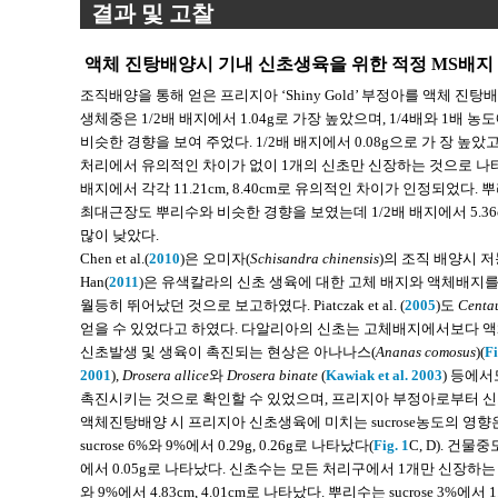
결과 및 고찰
액체 진탕배양시 기내 신초생육을 위한 적정 MS배지 농
조직배양을 통해 얻은 프리지아 ‘Shiny Gold’ 부정아를 액체 
생체중은 1/2배 배지에서 1.04g로 가장 높았으며, 1/4배와 1배 농도에
비슷한 경향을 보여 주었다. 1/2배 배지에서 0.08g으로 가 장 높았고,
처리에서 유의적인 차이가 없이 1개의 신초만 신장하는 것으로 나
배지에서 각각 11.21cm, 8.40cm로 유의적인 차이가 인정되었다. 
최대근장도 뿌리수와 비슷한 경향을 보였는데 1/2배 배지에서 5.36cm로
많이 낮았다.
Chen et al.(
2010
)은 오미자(
Schisandra chinensis
)의 조직 배양시 
Han(
2011
)은 유색칼라의 신초 생육에 대한 고체 배지와 액체배지
월등히 뛰어났던 것으로 보고하였다. Piatczak et al. (
2005
)도
Centa
얻을 수 있었다고 하였다. 다알리아의 신초는 고체배지에서보다 액
신초발생 및 생육이 촉진되는 현상은 아나나스(
Ananas comosus
)(
F
2001
),
Drosera allice
와
Drosera binate
(
Kawiak et al. 2003
) 등에
촉진시키는 것으로 확인할 수 있었으며, 프리지아 부정아로부터 신초
액체진탕배양 시 프리지아 신초생육에 미치는 sucrose농도의 영향
sucrose 6%와 9%에서 0.29g, 0.26g로 나타났다(
Fig. 1
C, D). 건물
에서 0.05g로 나타났다. 신초수는 모든 처리구에서 1개만 신장하
와 9%에서 4.83cm, 4.01cm로 나타났다. 뿌리수는 sucrose 3%