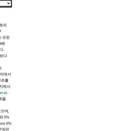
신초의
우
는 모든
/4배
다.
서보다
.
배지에서
신초를
배지에서
t al.
육을
았으며,
와 9%
ose 6%
대근장은