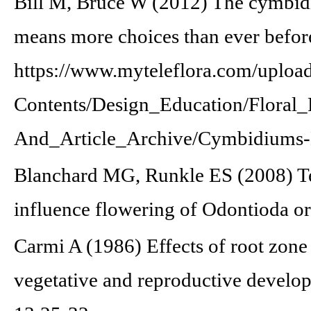
Bill M, Bruce W (2012) The cymbi
means more choices than ever befor
https://www.myteleflora.com/upload
Contents/Design_Education/Floral_
And_Article_Archive/Cymbidiums-
Blanchard MG, Runkle ES (2008) Te
influence flowering of Odontioda o
Carmi A (1986) Effects of root zone
vegetative and reproductive develop