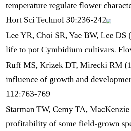
temperature regulate flower charact
Hort Sci Technol 30:236-242
Lee YR, Choi SR, Yae BW, Lee DS (2
life to pot Cymbidium cultivars. Fl
Ruff MS, Krizek DT, Mirecki RM (1
influence of growth and developmen
112:763-769
Starman TW, Cemy TA, MacKenzie A
profitability of some field-grown sp