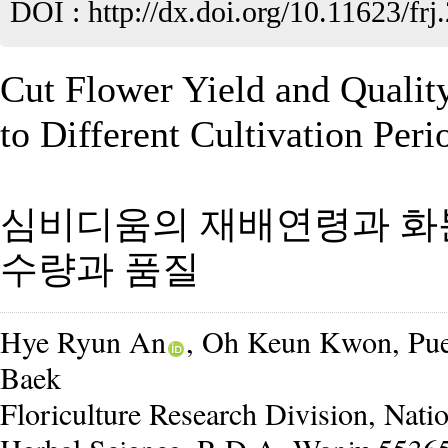
DOI :
http://dx.doi.org/10.11623/frj
Cut Flower Yield and Quali
to Different Cultivation Peri
심비디움의 재배연령과 화
수량과 품질
Hye Ryun An
, Oh Keun Kwon, Pue
Baek
Floriculture Research Division, Natio