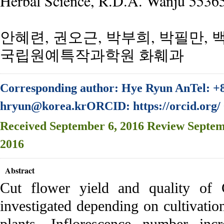
Herbal Science, R.D.A. Wanju 5536
안혜련, 권오근, 박부희, 박필만, 
국립원예특작과학원 화훼과
Corresponding author: Hye Ryun AnTel: +
hryun@korea.krORCID: https://orcid.org/
Received
September 6, 2016
Review
Septem
2016
Abstract
Cut flower yield and quality of
investigated depending on cultivatio