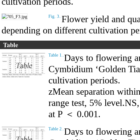
cultivation periods.
Flower yield and qu
Fig. 3..
depending on different cultivation pe
Table
Days to flowering an
Table 1..
Cymbidium ‘Golden Tiar
cultivation periods.
zMean separation withi
range test, 5% level.NS,
at P ＜ 0.001.
Days to flowering an
Table 2..