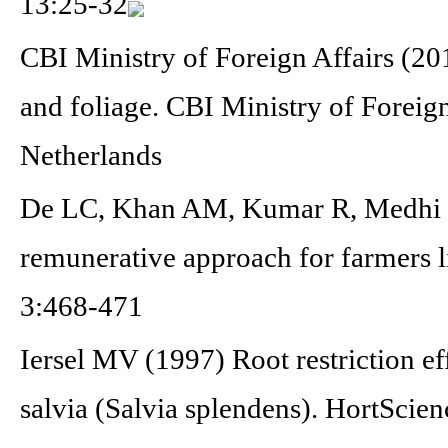
13:25-32
CBI Ministry of Foreign Affairs (20
and foliage. CBI Ministry of Forei
Netherlands
De LC, Khan AM, Kumar R, Medhi R
remunerative approach for farmers li
3:468-471
Iersel MV (1997) Root restriction e
salvia (Salvia splendens). HortScie