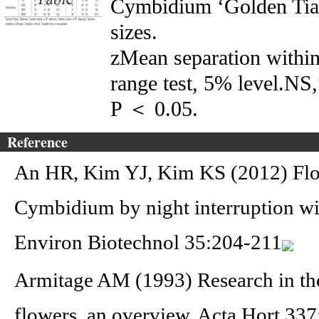
Cymbidium ‘Golden Tiara
sizes.
zMean separation withi
range test, 5% level.NS,
P ＜ 0.05.
Reference
An HR, Kim YJ, Kim KS (2012) Flow
Cymbidium by night interruption wi
Environ Biotechnol 35:204-211
Armitage AM (1993) Research in the 
flowers, an overview. Acta Hort 33