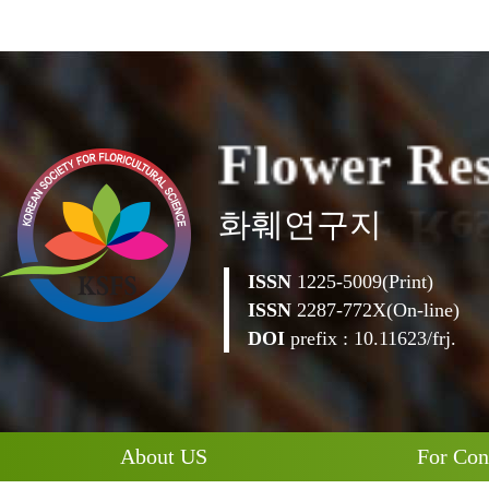
F
l
o
w
e
r
R
e
화훼연구지
ISSN
1225-5009(Print)
ISSN
2287-772X(On-line)
DOI
prefix : 10.11623/frj.
About US
For Con