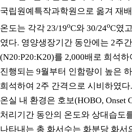
국립원예특작과학원으로 옮겨 재배
o
o
온도는 각각 23/19
C와 30/24
C였고
였다. 영양생장기간 동안에는 2주
(N20:P20:K20)를 2,000배로
진행되는 9월부터 인함량이 높은 하이포넥
희석하여 2주 간격으로 시비하였다
온실 내 환경은 호보(HOBO, Onset Co
처리기간 동안의 온도와 상대습도를
나타내는 총 화서수는 화분당 화서의