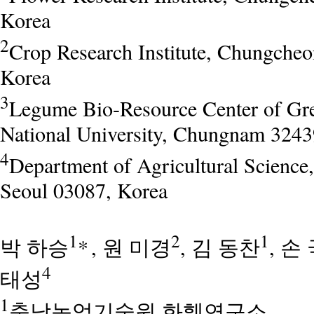
Korea
2
Crop Research Institute, Chungch
Korea
3
Legume Bio-Resource Center of 
National University, Chungnam 3243
4
Department of Agricultural Science
Seoul 03087, Korea
1
2
1
박 하승
*
, 원 미경
, 김 동찬
, 손
4
태성
1
충남농업기술원 화훼연구소,