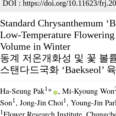
DOI :
https://doi.org/10.11623/frj.2
Standard Chrysanthemum ‘Ba
Low-Temperature Flowering 
Volume in Winter
동계 저온개화성 및 꽃 볼
스탠다드국화 ‘Baekseol’ 
1
Ha-Seung Pak
*
, Mi-Kyoung Won
1
1
Son
, Jong-Jin Choi
, Young-Jin Par
1
Flower Research Institute, Chung