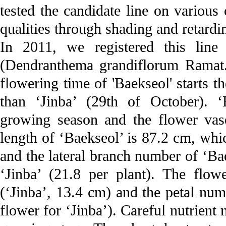
tested the candidate line on various c
qualities through shading and retardi
In 2011, we registered this line
(Dendranthema grandiflorum Ramat.)
flowering time of 'Baekseol' starts t
than ‘Jinba’ (29th of October). ‘
growing season and the flower vase
length of ‘Baekseol’ is 87.2 cm, whic
and the lateral branch number of ‘Bae
‘Jinba’ (21.8 per plant). The flow
(‘Jinba’, 13.4 cm) and the petal num
flower for ‘Jinba’). Careful nutrient