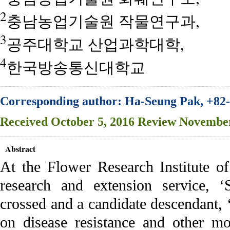
2
충남농업기술원 작물연구과,
3
공주대학교 산업과학대학,
4
한국방송통신대학교
Corresponding author: Ha-Seung Pak, +82
Received
October 5, 2016
Review
November
Abstract
At the Flower Research Institute o
research and extension service, 
crossed and a candidate descendant,
on disease resistance and other mor