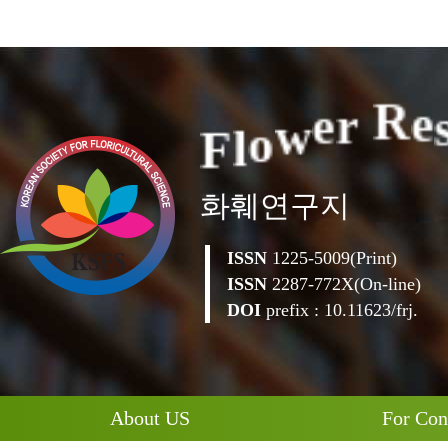
F
l
o
w
e
r
R
e
화훼연구지
ISSN
1225-5009(Print)
ISSN
2287-772X(On-line)
DOI
prefix : 10.11623/frj.
About US
For Con