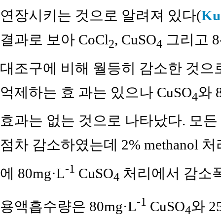
연장시키는 것으로 알려져 있다(
Ku 
결과로 보아 CoCl
, CuSO
그리고 8-
2
4
대조구에 비해 월등히 감소한 것으
억제하는 효 과는 있으나 CuSO
와 
4
효과는 없는 것으로 나타났다. 모든
점차 감소하였는데 2% methanol
-1
에 80mg·L
CuSO
처리에서 감소폭이
4
-1
용액흡수량은 80mg·L
CuSO
와 2
4