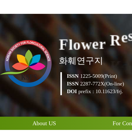
F
l
o
w
e
r
R
e
화훼연구지
ISSN
1225-5009(Print)
ISSN
2287-772X(On-line)
DOI
prefix : 10.11623/frj.
About US
For Con