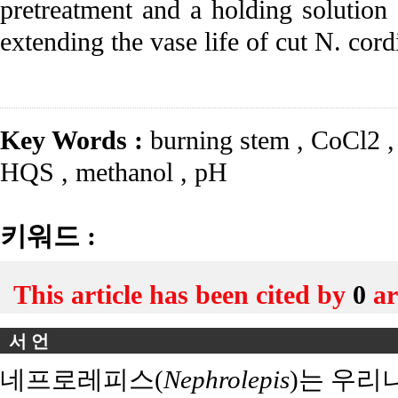
pretreatment and a holding solution 
extending the vase life of cut N. cordi
Key Words :
burning stem
,
CoCl2
,
HQS
,
methanol
,
pH
키워드 :
This article has been cited by
0
ar
서 언
네프로레피스(
Nephrolepis
)는 우리