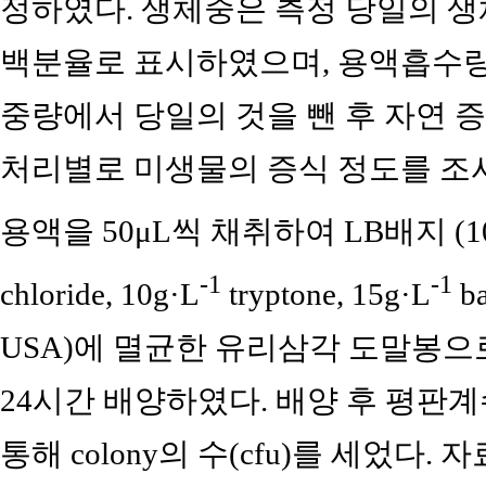
정하였다. 생체중은 측정 당일의 생
백분율로 표시하였으며, 용액흡수량
중량에서 당일의 것을 뺀 후 자연 증
처리별로 미생물의 증식 정도를 조사
용액을 50μL씩 채취하여 LB배지 (10
-1
-1
chloride, 10g·L
tryptone, 15g·L
ba
USA)에 멸균한 유리삼각 도말봉으로
24시간 배양하였다. 배양 후 평판계수법(pl
통해 colony의 수(cfu)를 세었다. 자