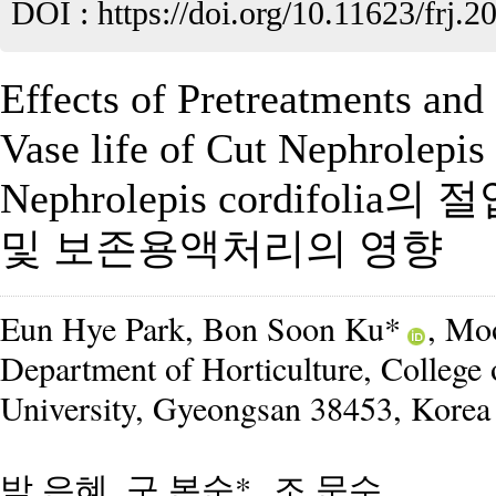
DOI :
https://doi.org/10.11623/frj.2
Effects of Pretreatments and
Vase life of Cut Nephrolepis 
Nephrolepis cordifo
및 보존용액처리의 영향
Eun Hye Park, Bon Soon Ku*
, Mo
Department of Horticulture, College
University, Gyeongsan 38453, Korea
박 은혜, 구 본순*
, 조 문수