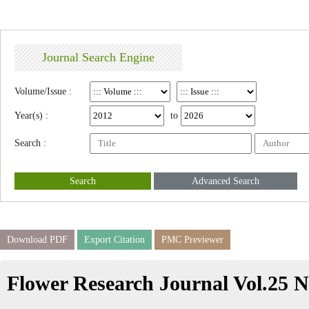
Journal Search Engine
Volume/Issue :
Year(s) :
to
Search :
Search
Advanced Search
Download PDF
Export Citation
PMC Previewer
Flower Research Journal Vol.25 N