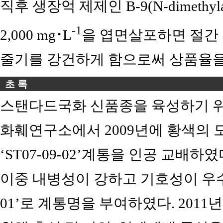
직후 생장억 제제인 B-9(N-dimethylam
-1
2,000 mg･L
을 엽면살포하면 절간 
줄기를 강건하게 함으로써 상품율을
초 록
스탠다드국화 신품종을 육성하기 
화훼연구소에서 2009년에 황색의 모본 ‘
‘ST07-09-02’계통을 인공 교배하
이중 내병성이 강하고 기호성이 우수한 
01’로 계통명을 부여하였다. 2011