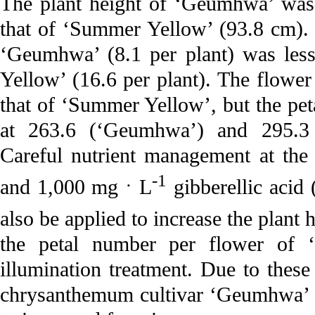
The plant height of ‘Geumhwa’ was
that of ‘Summer Yellow’ (93.8 cm). 
‘Geumhwa’ (8.1 per plant) was less
Yellow’ (16.6 per plant). The flowe
that of ‘Summer Yellow’, but the pet
at 263.6 (‘Geumhwa’) and 295.3 
Careful nutrient management at the
-1
and 1,000 mgㆍL
gibberellic acid
also be applied to increase the plan
the petal number per flower of 
illumination treatment. Due to these
chrysanthemum cultivar ‘Geumhwa’ i