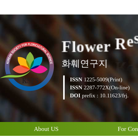
F
l
o
w
e
r
R
e
화훼연구지
ISSN
1225-5009(Print)
ISSN
2287-772X(On-line)
DOI
prefix : 10.11623/frj.
About US
For Con