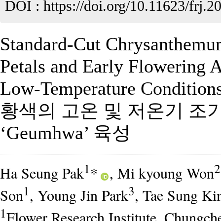
DOI :
https://doi.org/10.11623/frj.2
Standard-Cut Chrysanthemu
Petals and Early Flowering A
Low-Temperature Condition
황색의 고온 및 저온기 
‘Geumhwa’ 육성
1
2
Ha Seung Pak
*
, Mi kyoung Won
1
3
Son
, Young Jin Park
, Tae Sung K
1
Flower Research Institute, Chung