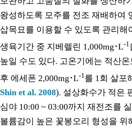
보완하고 고품질의 절화를 생산하기
왕성하도록 모주를 전조 재배하여 
삽목묘를 이용할 수 있도록 관리해야
-1
생육기간 중 지베렐린 1,000mg･L
높일 수도 있다. 고온기에는 적산온
-1
후 에세폰 2,000mg･L
를 1회 살포
Shin et al. 2008
). 설상화수가 적은 
심야 10:00 ~ 03:00까지 재전조
볼륨감이 높은 꽃봉오리 형성을 위해