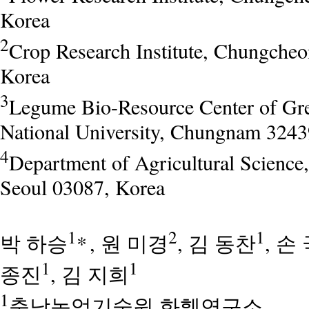
Korea
2
Crop Research Institute, Chungch
Korea
3
Legume Bio-Resource Center of 
National University, Chungnam 3243
4
Department of Agricultural Science
Seoul 03087, Korea
1
2
1
박 하승
*
, 원 미경
, 김 동찬
, 손
1
1
종진
, 김 지희
1
충남농업기술원 화훼연구소