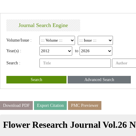
Journal Search Engine
Volume/Issue :
Year(s) :
to
Search :
Search
Advanced Search
Download PDF
Export Citation
PMC Previewer
Flower Research Journal Vol.26 N