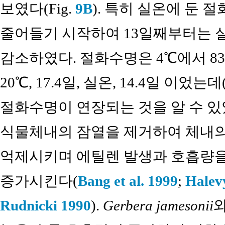
보였다(Fig.
9B
). 특히 실온에 둔 
줄어들기 시작하여 13일째부터는 실 
감소하였다. 절화수명은 4℃에서 83일, 10
20℃, 17.4일, 실온, 14.4일 이었는데(
절화수명이 연장되는 것을 알 수 있었
식물체내의 잠열을 제거하여 체내
억제시키며 에틸렌 발생과 호흡량
증가시킨다(
Bang et al. 1999
;
Halevy
Rudnicki 1990
).
Gerbera jamesonii