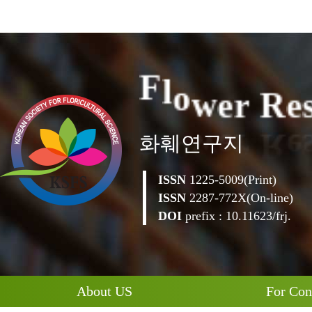
e
R
e
r
w
F
l
o
화훼연구지
ISSN
1225-5009(Print)
ISSN
2287-772X(On-line)
DOI
prefix : 10.11623/frj.
About US
For Con