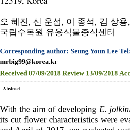
12519, Korea
오 혜진, 신 운섭, 이 종석, 김 상용
국립수목원 유용식물증식센터
Corresponding author: Seung Youn Lee Tel
mrbig99@korea.kr
Received
07/09/2018
Review
13/09/2018
Acc
Abstract
With the aim of developing
E. jolkin
its cut flower characteristics were e