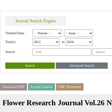
Journal Search Engine
Volume/Issue :
Year(s) :
to
Search :
Search
Advanced Search
Download PDF
Export Citation
PMC Previewer
Flower Research Journal Vol.26 N