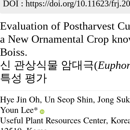
DOI :
https://doi.org/10.11623/frj.2
Evaluation of Postharvest Cu
a New Ornamental Crop kn
Boiss.
신 관상식물 암대극(
Euphorb
특성 평가
Hye Jin Oh, Un Seop Shin, Jong Su
Youn Lee*
Useful Plant Resources Center, Kor