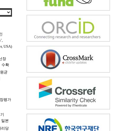
장인
’,
 USA)
공선장
서 수확
병원균
에
서
현장평가
반기
제 일본
 처리당