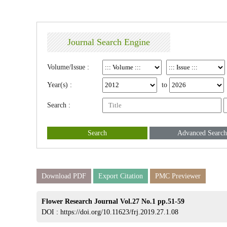
Journal Search Engine
Volume/Issue :
Year(s) :
to
Search :
Search
Advanced Search
Download PDF
Export Citation
PMC Previewer
Flower Research Journal Vol.27 No.1 pp.51-59
DOI :
https://doi.org/10.11623/frj.2019.27.1.08