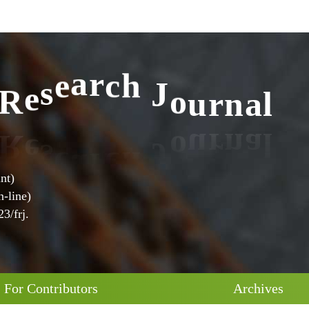
l
a
n
r
u
o
J
R
e
s
e
a
r
c
h
nt)
-line)
3/frj.
For Contributors
Archives