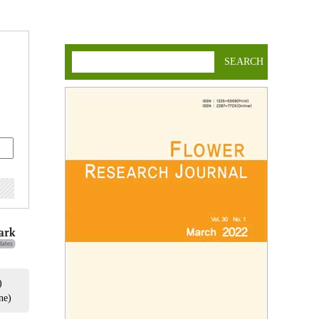
SEARCH
)
ne)