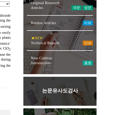
Original Research
Articles
국문
영문
 dioxide
ping the
Review Articles
리뷰
sorting
o verify
 plants
★NEW
Technical Reports
단보
minica’
er ClO
2
ause the
New Cultivar
 during
Introduction
품종
ring the
논문유사도검사