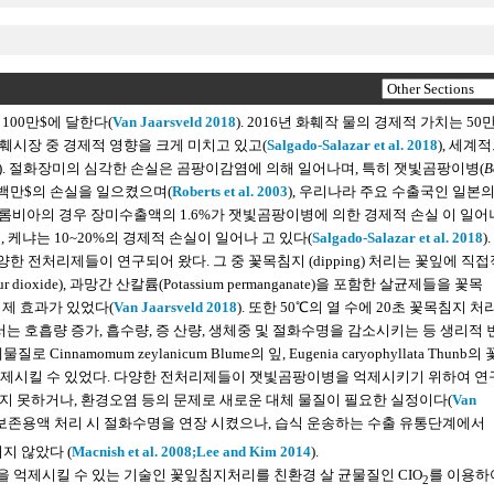
100만$에 달한다(
Van Jaarsveld 2018
). 2016년 화훼작 물의 경제적 가치는 50
 화훼시장 중 경제적 영향을 크게 미치고 있고(
Salgado-Salazar et al. 2018
), 세계
). 절화장미의 심각한 손실은 곰팡이감염에 의해 일어나며, 특히 잿빛곰팡이병(
B
 수백만$의 손실을 일으켰으며(
Roberts et al. 2003
), 우리나라 주요 수출국인 일본
 콜롬비아의 경우 장미수출액의 1.6%가 잿빛곰팡이병에 의한 경제적 손실 이 일어
 케냐는 10~20%의 경제적 손실이 일어나 고 있다(
Salgado-Salazar et al. 2018
).
전처리제들이 연구되어 왔다. 그 중 꽃목침지 (dipping) 처리는 꽃잎에 직
ide), 과망간 산칼륨(Potassium permanganate)을 포함한 살균제들을 꽃목
억제 효과가 있었다(
Van Jaarsveld 2018
). 또한 50℃의 열 수에 20초 꽃목침지 처
호흡량 증가, 흡수량, 증 산량, 생체중 및 절화수명을 감소시키는 등 생리적
로 Cinnamomum zeylanicum Blume의 잎, Eugenia caryophyllata Thunb의
이병을 억제시킬 수 있었다. 다양한 전처리제들이 잿빛곰팡이병을 억제시키기 위하여 
지 못하거나, 환경오염 등의 문제로 새로운 대체 물질이 필요한 실정이다(
Van
 보존용액 처리 시 절화수명을 연장 시켰으나, 습식 운송하는 수출 유통단계에서
 않았다 (
Macnish et al. 2008;
Lee and Kim 2014
).
 억제시킬 수 있는 기술인 꽃잎침지처리를 친환경 살 균물질인 CIO
를 이용하
2