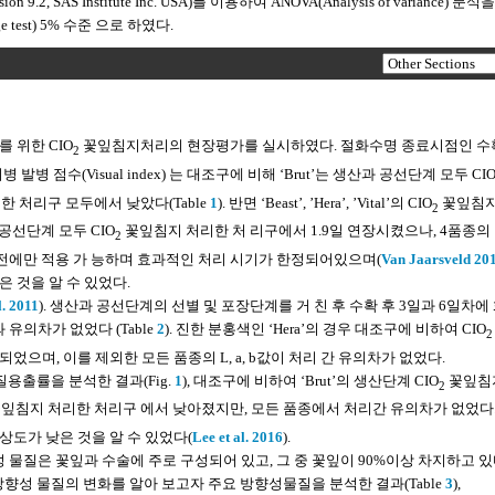
ion 9.2, SAS Institute Inc. USA)를 이용하여 ANOVA(Analysis of variance) 분석을
e test) 5% 수준 으로 하였다.
 위한 CIO
꽃잎침지처리의 현장평가를 실시하였다. 절화수명 종료시점인 수
2
수(Visual index) 는 대조구에 비해 ‘Brut’는 생산과 공선단계 모두 CI
 처리구 모두에서 낮았다(Table
1
). 반면 ‘Beast’, ’Hera’, ’Vital’의 CIO
꽃잎침
2
 공선단계 모두 CIO
꽃잎침지 처리한 처 리구에서 1.9일 연장시켰으나, 4품종의
2
운송전에만 적용 가 능하며 효과적인 처리 시기가 한정되어있으며(
Van Jaarsveld 20
 것을 알 수 있었다.
l. 2011
). 생산과 공선단계의 선별 및 포장단계를 거 친 후 수확 후 3일과 6일차에
 유의차가 없었다 (Table
2
). 진한 분홍색인 ‘Hera’의 경우 대조구에 비하여 CIO
2
었으며, 이를 제외한 모든 품종의 L, a, b값이 처리 간 유의차가 없었다.
용출률을 분석한 결과(Fig.
1
), 대조구에 비하여 ‘Brut’의 생산단계 CIO
꽃잎침
2
잎침지 처리한 처리구 에서 낮아졌지만, 모든 품종에서 처리간 유의차가 없었다. 
도가 낮은 것을 알 수 있었다(
Lee et al. 2016
).
 물질은 꽃잎과 수술에 주로 구성되어 있고, 그 중 꽃잎이 90%이상 차지하고 
방향성 물질의 변화를 알아 보고자 주요 방향성물질을 분석한 결과(Table
3
),