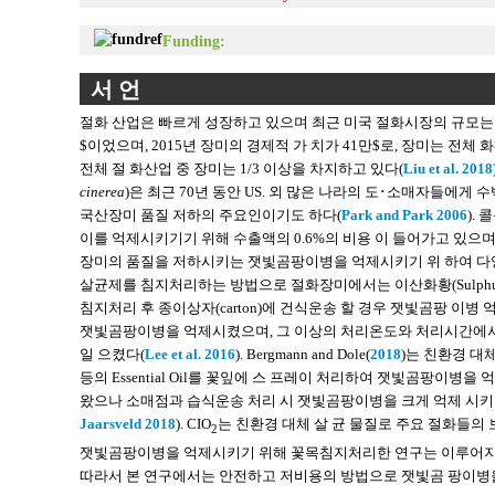
Funding:
서 언
절화 산업은 빠르게 성장하고 있으며 최근 미국 절화시장의 규모는 
$이었으며, 2015년 장미의 경제적 가 치가 41만$로, 장미는 전체
전체 절 화산업 중 장미는 1/3 이상을 차지하고 있다(
Liu et al. 2018
cinerea
)은 최근 70년 동안 US. 외 많은 나라의 도･소매자들에게
국산장미 품질 저하의 주요인이기도 하다(
Park and Park 2006
).
이를 억제시키기기 위해 수출액의 0.6%의 비용 이 들어가고 있으며,
장미의 품질을 저하시키는 잿빛곰팡이병을 억제시키기 위 하여 다양한 
살균제를 침지처리하는 방법으로 절화장미에서는 이산화황(Sulphur diox
침지처리 후 종이상자(carton)에 건식운송 할 경우 잿빛곰팡 이병 
잿빛곰팡이병을 억제시켰으며, 그 이상의 처리온도와 처리시간에서는 
일 으켰다(
Lee et al. 2016
). Bergmann and Dole(
2018
)는 친환경 대체물질
등의 Essential Oil를 꽃잎에 스 프레이 처리하여 잿빛곰팡
왔으나 소매점과 습식운송 처리 시 잿빛곰팡이병을 크게 억제 시키
Jaarsveld 2018
). CIO
는 친환경 대체 살 균 물질로 주요 절화들의
2
잿빛곰팡이병을 억제시키기 위해 꽃목침지처리한 연구는 이루어지지
따라서 본 연구에서는 안전하고 저비용의 방법으로 잿빛곰 팡이병을