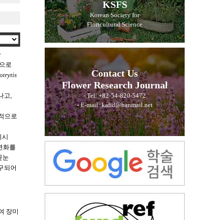
KSFS
Korean Society for
Floricultural Science
만
적으로
Contact Us
otrytis
Flower Research Journal
의
나고,
- Tel: +82-54-820-5472
- E-mail: kafid@hanmail.net
접적으로
리시
 변화를
 꽃눈
연구되어
여 장미