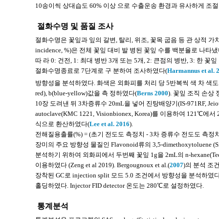
10송이씩 상대습도 60% 이상 으로 수출운송 환경과 유사하게 조
절화수명 및 품질 조사
절화수명은 꽃잎과 잎의 갈변, 탈리, 위조, 꽃목 굽음 등 관 상적 
incidence, %)은 전체 꽃잎 대비 발 병된 꽃잎 수를 백분율로 나
따 라 0: 건전, 1: 최대 병반 3개 또는 5개, 2: 큰점의 병반, 3: 한 
절화수명종료로 7단계로 구 분하여 조사하였다(
Harmannus et al. 
방향성을 분석하였다. 화색은 외화피를 처리 당 5반복씩 색 차 색도계(JX-777, M
red), b(blue-yellow)값을 측 정하였다(
Berns 2000
). 꽃잎 조직 손
10장 도려낸 뒤 3차증류수 20mL을 넣어 진탕배양기(IS-971RF, Jei
autoclave(KMC 1221, Visionbionex, Korea)를 이용하
식으로 환산하였다(
Lee et al. 2016
).
전해질용출률(%) = (초기 전도도 측정치 - 3차 증류수 전도도 측정치
장미의 주요 방향성 물질인 Flavonoid류의 3,5-dimethoxytoluene (Sigma,
분석하기 위하여 외화피에서 두번째 꽃잎 1g을 2mL의 n-hexane(Tedia, 
이용하였다 (Zeng et al 2019). Bergougnoux et al.(
2007
)의 분석 조건을
장착된 GC로 injection split 모드 5.0 조건에서 방향성을 분석하
홀딩하였다. Injector FID detector 온도는 280℃로 설정하였다.
통계분석