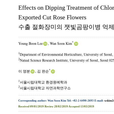
Effects on Dipping Treatment of Chlor
Exported Cut Rose Flowers
수출 절화장미의 잿빛곰팡이병 억제
*
Young Boon Lee
, Wan Soon Kim
1
Department of Environmental Horticulture, University of Seoul,
2
Natual Science Research Institute, University of Seoul, Seoul 0
*
이 영분
, 김 완순
1
서울시립대학교 환경원예학과
2
서울시립대학교 자연과학연구소
Corresponding author: Wan Soon Kim Tel: +82-2-6490-2693 E-mail:
wskim2
Received
09/01/2019
Review
28/02/2019
Accepted
13/03/2019