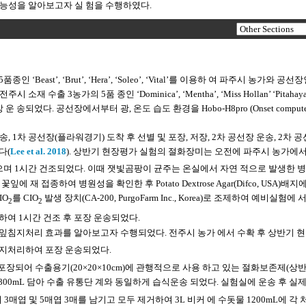
가능성을 알아보고자 실 험을 수행하였다.
ast’, ‘Brut’, ‘Hera’, ‘Soleo’, ‘Vital’를 이용하 여 파주시 농가와 공선
농가의 5품 종인 ‘Dominica’, ‘Mentha’, ‘Miss Hollan’ ‘Pitahaya
송되었다. 공선장에서부터 광, 온도 습도 환경을 Hobo-H8pro (Onset computer,
 1차 공선장(플라워경기) 도착 후 선별 및 포장, 저장, 2차 공선장 운송, 2차 
다(
Lee et al. 2018
). 상반기 현장평가 실험의 절화장미는 오전에 파주시 농가에
며 1시간 건조되었다. 이때 잿빛곰팡이 균주는 온실에서 자연 적으로 발생한 
재 접종하여 병원성을 확인한 후 Potato Dextrose Agar(Difco, USA)배지
IO
를 CIO
발생 장치(CA-200, PurgoFarm Inc., Korea)로 조제하여 예비실험에 
2
2
지하여 1시간 건조 후 포장 운송되었다.
잎침지처리 효과를 알아보고자 수행되었다. 전주시 농가 에서 수확 후 상반기 
지처리하여 포장 운송되었다.
송이씩 포장되어 수출용기(20×20×10cm)에 관행적으로 사용 하고 있는 절화보존제(상
1%)를 약 800mL 담아 수출 유통단 계와 동일하게 습식운송 되었다. 실험실에 운송 후 실
3매엽 및 5매엽 3매를 남기고 모두 제거하여 3L 비커 에 수돗물 1200mL에 각