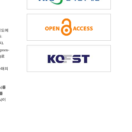
 정도에
:
),
een-
)로
 아래의
A)를
)를
A)이