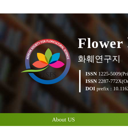
F
l
o
w
e
r
화훼연구지
ISSN
1225-5009(Pri
ISSN
2287-772X(On
DOI
prefix : 10.1162
About US