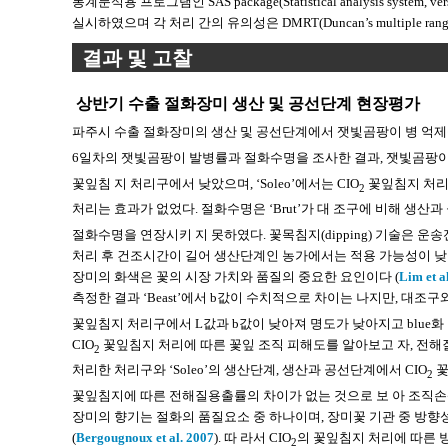
통계분석용 프로그램인 SAS package(Statistical analysis system, vers
실시하였으며 각 처리 간의 유의성은 DMRT(Duncan’s multiple rang
결과 및 고찰
상반기 수출 절화장미 생산 및 공선단계 현장평가
파주시 수출 절화장미의 생산 및 공선단계에서 잿빛곰팡이 병 억제를
6일차의 잿빛곰팡이 발병률과 절화수명을 조사한 결과, 잿빛곰팡이병 발병 점
꽃잎침 지 처리구에서 낮았으며, ‘Soleo’에서는 CIO
꽃잎침지 처리한
2
처리는 효과가 없었다. 절화수명은 ‘Brut’가 대 조구에 비해 생산과
절화수명을 연장시키 지 못하였다. 꽃목침지(dipping) 기술은 
처리 후 건조시간이 길어 생산단계인 농가에서는 적용 가능성이 낮은
장미의 화색은 꽃의 시장 가치와 품질의 중요한 요인이다 (
Lim et a
측정한 결과 ‘Beast’에서 b값이 수치적으로 차이는 나지만, 대조구와
꽃잎침지 처리구에서 L값과 b값이 낮아져 명도가 낮아지고 blue화 되
CIO
꽃잎침지 처리에 따른 꽃잎 조직 피해도를 알아보고 자, 전해질
2
처리한 처리구와 ‘Soleo’의 생산단계, 생산과 공선단계에서 CIO
꽃
2
꽃잎침지에 따른 전해질용출률의 차이가 없는 것으로 보 아 조직손상
장미의 향기는 절화의 품질요소 중 하나이며, 장미꽃 기관 중 방향성
(
Bergougnoux et al. 2007
). 따 라서 CIO
의 꽃잎침지 처리에 따른 
2