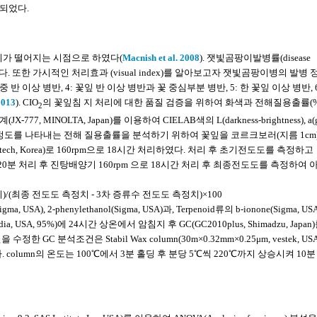
절되었다.
가치가 떨어지는 시점으로 하였다(
Macnish et al. 2008
). 잿빛곰팡이발병률(disease
타냈다. 또한 가시적인 처리효과 (visual index)를 알아보고자 잿빛곰팡이병의 발병
꽃잎 중 반 이상 병반, 4: 꽃잎 반 이상 병반과 꽃 중심부분 병반, 5: 한 꽃잎 이상 병반, 6
2013
). CIO
의 꽃잎침 지 처리에 대한 품질 검증을 위하여 화색과 전해질용출률(%
2
INOLTA, Japan)를 이용하여 CIELAB색의 L(darkness-brightness), a(gr
상 정도를 나타내는 전해 질용출률을 분석하기 위하여 꽃잎을 코르크보러(지름 1cm
otech, Korea)로 160rpm으로 18시간 처리하였다. 처리 후 초기전도도를 측정하고
여 121℃에서 20분 처리 후 진탕배양기 160rpm 으로 18시간 처리 후 최종전도도를 측정하여
)/(최종 전도도 측정치 - 3차 증류수 전도도 측정치)×100
 USA), 2-phenylethanol(Sigma, USA)과, Terpenoid류의 b-ionone(Sigma, US
USA, 95%)에 24시간 상온에서 암침지 후 GC(GC2010plus, Shimadzu, Japan
 수정한 GC 분석조건은 Stabil Wax column(30m×0.32mm×0.25μm, vestek, US
였다. column의 온도는 100℃에서 3분 홀딩 후 분당 5℃씩 220℃까지 상승시켜 10분