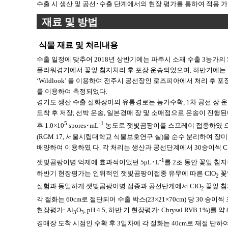
수출 시 생산 및 공선･수출 단계에서의 현장 평가를 통하여 적용 
재료 및 방법
식물 재료 및 처리내용
수출 일정에 맞추어 2018년 상반기에는 파주시 소재 수출 3농가의 5품종인 ‘Be
플라워경기에서 꽃잎 침지처리 후 포장 운송되었으며, 하반기에는 전주시 소재 수출 3
‘Wildlook’ 를 이용하여 전주시 공선장인 로즈피아에서 처리 후 포장 운 
를 이용하여 측정되었다.
경기도 생산 수출 절화장미의 유통경로는 농가수확, 1차 공선 장 운송,
도착 후 저장, 선박 운송, 일본경매 장 및 소매점으로 운송이 진행된
5
-1
후 1.0×10
spores･mL
농도로 잿빛곰팡이를 스프레이 접종하였 으
(RGM 17, 서울시립대학교 식물보호연구 실)을 순수 분리하여 장미 꽃잎에 
배양하여 이용하였 다. 각 처리는 생산과 공선단계에서 30송이씩 C
-1
잿빛곰팡이병 억제에 효과적이었던 5μL･L
를 2초 동안 꽃잎 침
하반기 현장평가는 인위적인 잿빛곰팡이접종 유무에 따른 CIO
꽃
2
실험과 동일하게 잿빛곰팡이병 접종과 공선단계에서 CIO
꽃잎 침
2
각 절화는 60cm로 절단되어 수출 박스(23×21×70cm) 당 30 
현장평가: Al
O
, pH 4.5, 하반 기 현장평가: Chrysal RVB 
3
3
경매장 도착 시점인 수확 후 3일차에 각 절화는 40cm로 재절 단하여 