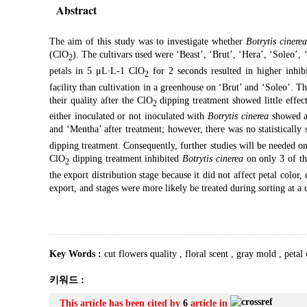
Abstract
The aim of this study was to investigate whether
Botrytis cinerea
(ClO
). The cultivars used were ‘Beast’, ‘Brut’, ‘Hera’, ‘Soleo’,
2
petals in 5 μL·L-1 ClO
for 2 seconds resulted in higher inhib
2
facility than cultivation in a greenhouse on ‘Brut’ and ‘Soleo’. Th
their quality after the ClO
dipping treatment showed little effect
2
either inoculated or not inoculated with
Botrytis cinerea
showed a
and ‘Mentha’ after treatment; however, there was no statistically 
dipping treatment. Consequently, further studies will be needed on
ClO
dipping treatment inhibited
Botrytis cinerea
on only 3 of the
2
the export distribution stage because it did not affect petal color
export, and stages were more likely be treated during sorting at a 
Key Words :
cut flowers quality
,
floral scent
,
gray mold
,
petal
키워드 :
This article has been cited by
6
article in