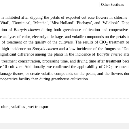
is inhibited after dipping the petals of exported cut rose flowers in chlorine
 ‘Vital’, ‘Dominica’, ‘Mentha’, ‘Miss Holland’ ‘Pitahaya’, and ‘Wildlook’. Dip
ition of
Botrytis cinerea
during both greenhouse cultivation and cooperative 
e analyses of color, electrolyte leakage, and volatile compounds on the petals t
 of treatment on the quality of the cultivars. The results of ClO
treatment on
2
 high incidence on
Botrytis cinerea
and a low incidence of the fungus on ‘Do
significant difference among the plants in the incidence of
Botrytis cinerea
aft
 treatment concentration, processing time, and drying time after treatment bec
 10 cultivars. Additionally, we confirmed the applicability of ClO
treatment
2
, damage tissues, or create volatile compounds on the petals, and the flowers du
cooperative facility than during greenhouse cultivation.
 color
,
volatiles
,
wet transport