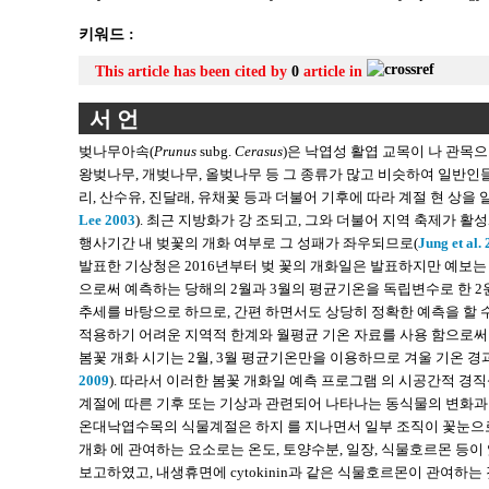
키워드 :
This article has been cited by
0
article in
서 언
벚나무아속(
Prunus
subg.
Cerasus
)은 낙엽성 활엽 교목이 나 관목으
왕벚나무, 개벚나무, 올벚나무 등 그 종류가 많고 비슷하여 일반
리, 산수유, 진달래, 유채꽃 등과 더불어 기후에 따라 계절 현 상을 알려주
Lee 2003
). 최근 지방화가 강 조되고, 그와 더불어 지역 축제가 활
행사기간 내 벚꽃의 개화 여부로 그 성패가 좌우되므로(
Jung et al.
발표한 기상청은 2016년부터 벚 꽃의 개화일은 발표하지만 예보는 
으로써 예측하는 당해의 2월과 3월의 평균기온을 독립변수로 한 2
추세를 바탕으로 하므로, 간편 하면서도 상당히 정확한 예측을 할 
적용하기 어려운 지역적 한계와 월평균 기온 자료를 사용 함으로써 
봄꽃 개화 시기는 2월, 3월 평균기온만을 이용하므로 겨울 기온 경
2009
). 따라서 이러한 봄꽃 개화일 예측 프로그램 의 시공간적 경
계절에 따른 기후 또는 기상과 관련되어 나타나는 동식물의 변화과
온대낙엽수목의 식물계절은 하지 를 지나면서 일부 조직이 꽃눈으로 
개화 에 관여하는 요소로는 온도, 토양수분, 일장, 식물호르몬 등이
보고하였고, 내생휴면에 cytokinin과 같은 식물호르몬이 관여하