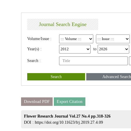
Journal Search Engine
Volume/Issue :
Year(s) :
to
Search :
Search
Advanced Search
Download PDF
Export Citation
Flower Research Journal Vol.27 No.4 pp.318-326
DOI :
https://doi.org/10.11623/frj.2019.27.4.09