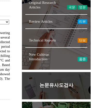
Original Research
Articles
국문
영문
Review Articles
리뷰
owering
several
Technical Reports
단보
llected
 period
cted to
New Cultivar
chilling
Introduction
품종
1°C and
s. Based
ken day
 showed
0). The
논문유사도검사