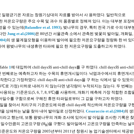
 최 고기온 및 일평균기온 자료는 창원기상대의 자료를 받아서 사 용하였다. 일반적으로
 저온요구량은 주요 수목 및 과수 의 품종별로 정해져 있다. 이는 대부분 포장
얻을 수 있는데(
Balandier et al. 1993
), 벚나무의 경우, 특히 전국 가로 수의 대부
 다만
Jung et al.(2006)
은 80년간 서울관측 소에서 관측된 벚꽃의 발아일, 개화일,
004)
의 생 물계절모형을 이용하여 발아에 필요한 저온요구량을 정량화 한 바 있다
용하여 왕벚나무의 내생휴면 타파에 필요 한 저온요구량을 도출하고자 하였다.
able
1
에 대입하여 chill days와 anti-chill days를 구 하였다. chill days와 anti-chil
. 첫 번째로는 예측하고자 하는 수목의 휴면개시일이다. 낙엽과수에서의 휴면개
가정하였다. chill days와 anti-chill days을 구 하는 식에서 알 수 있듯이
℃로 가정) 이하로 내려가 지 않는다면 냉각량이 누적되지는 않는다. 두 번째는
 기준온도(5, 6, 7, 8, 9℃)를 사용하여, 개화기 예측에 가장 적합한 조합
발아일수를 구함으로써 구해진 휴면 타파일로부터 그 값을 구하고자 하였다.
 찾아서 처리구의 기준온도에 따른 chill days에 적산하여 저온요구량을 구
요구량을 상쇄하는 날을 찾아 내어 발아일로 산정하였다.
Cesaraccio et al.(2004)
의 
라고 했는데, 보통 왕벚나무의 개화 조사에 있어서 발 아일을 조사한 기록은 
 일수만큼의 고온요구량 (H
)을 구했다. 발아일에서 고온요구량을 만족하는 날
R
기준온도와 저온요구량을 2005년부터 2011년 창원시 농 업기술센터에서 제공