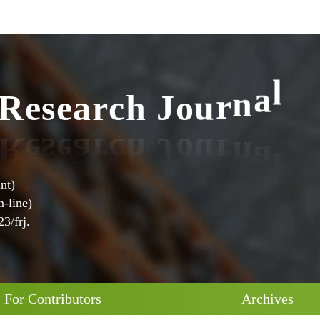
R
e
s
e
a
r
c
h
J
o
u
r
n
a
l
nt)
-line)
3/frj.
For Contributors
Archives