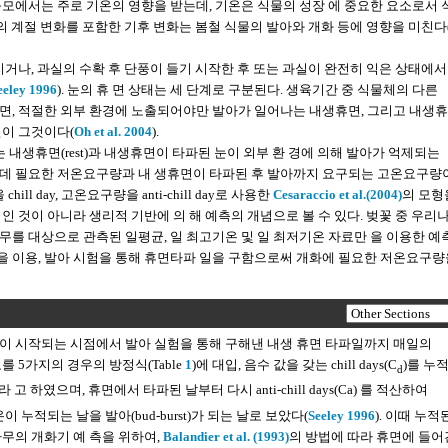
모에서는 주로 기온의 영향을 받는데, 기온은 식물의 성장 에 중요한 요소로서
의 계절 변화를 포함한 기후 변화는 봄철 식물의 발아와 개화 등에 영향을 미친다
지거나, 과실의 수확 후 단풍이 들기 시작한 후 또는 과실이 완전히 익은 상태에
eeley 1996
). 눈의 휴 면 상태는 세 단계로 구분된다. 생육기간 중 식물체의 다른
면, 적절한 외부 환경에 노출되어야만 발아가 일어나는 내생휴면, 그리고 내생
면이 그것이다(
Oh et al. 2004
).
는 내생휴면(rest)과 내생휴면이 타파된 눈이 외부 환 경에 의해 발아가 억제되는
타파되는데 필요한 저온요구량과 내 생휴면이 타파된 후 발아까지 요구되는 고온요구량
 day, 고온요구량을 anti-chill day로 사용한
Cesaraccio et al.(2004)
의 모형
 것이 아니라 생리적 기반에 의 해 예측의 개념으로 볼 수 있다. 벚꽃 중 우리
를 대상으로 관측된 일평균, 일 최고기온 및 일 최저기온 자료만 을 이용한 예
odel)을 이용, 발아 시험을 통해 휴면타파 일을 구함으로써 개화에 필요한 저온요구
이 시작되는 시점에서 발아 실험을 통해 구해낸 내생 휴면 타파일까지 매일의
 5가지의 경우의 방정식(Table
1
)에 대입, 음수 값을 갖는 chill days(C
)를 누
d
라 고 하였으며, 휴면에서 타파된 날부터 다시 anti-chill days(Ca) 를 적산하여
누적되는 날을 발아(bud-burst)가 되는 날로 보았다(
Seeley 1996
). 이때 누적
나무의 개화기 예 측을 위하여,
Balandier et al. (1993)
의 방법에 따라 휴면에 들어