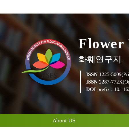
l
o
w
e
r
F
화훼연구지
ISSN
1225-5009(Pri
ISSN
2287-772X(On
DOI
prefix : 10.1162
About US