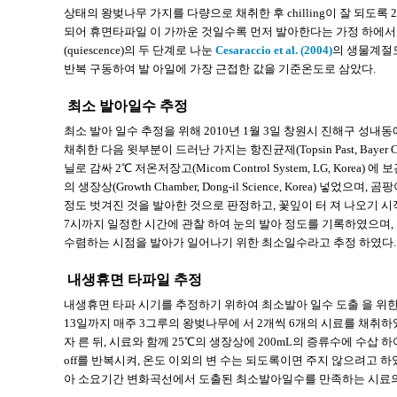
상태의 왕벚나무 가지를 다량으로 채취한 후 chilling이 잘 되도록 
되어 휴면타파일 이 가까운 것일수록 먼저 발아한다는 가정 하에서 진행하
(quiescence)의 두 단계로 나눈
Cesaraccio et al. (2004)
의 생물계절모
반복 구동하여 발 아일에 가장 근접한 값을 기준온도로 삼았다.
최소 발아일수 추정
최소 발아 일수 추정을 위해 2010년 1월 3일 창원시 진해구 성내
채취한 다음 윗부분이 드러난 가지는 항진균제(Topsin Past, Bayer 
닐로 감싸 2℃ 저온저장고(Micom Control System, LG, Kor
의 생장상(Growth Chamber, Dong-il Science, Korea)
정도 벗겨진 것을 발아한 것으로 판정하고, 꽃잎이 터 져 나오기 시
7시까지 일정한 시간에 관찰 하여 눈의 발아 정도를 기록하였으며,
수렴하는 시점을 발아가 일어나기 위한 최소일수라고 추정 하였다.
내생휴면 타파일 추정
내생휴면 타파 시기를 추정하기 위하여 최소발아 일수 도출 을 위한 
13일까지 매주 3그루의 왕벚나무에 서 2개씩 6개의 시료를 채취하
자 른 뒤, 시료와 함께 25℃의 생장상에 200mL의 증류수에 수삽 
off를 반복시켜, 온도 이외의 변 수는 되도록이면 주지 않으려고 하
아 소요기간 변화곡선에서 도출된 최소발아일수를 만족하는 시료의 