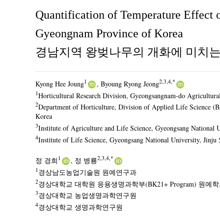
Quantification of Temperature Effect
Gyeongnam Province of Korea
경남지역 왕벚나무의 개화에 미치는
1
2,3,4,*
Kyong Hee Joung
, Byoung Ryong Jeong
1
Horticultural Research Division, Gyeongsangnam-do Agricultural
2
Department of Horticulture, Division of Applied Life Science 
Korea
3
Institute of Agriculture and Life Science, Gyeongsang National U
4
Institute of Life Science, Gyeongsang National University, Jinju
1
2,3,4,*
정 경희
, 정 병룡
1
경상남도농업기술원 원예연구과
2
경상대학교 대학원 응용생명과학부(BK21+ Program) 원예
3
경상대학교 농업생명과학연구원
4
경상대학교 생명과학연구원