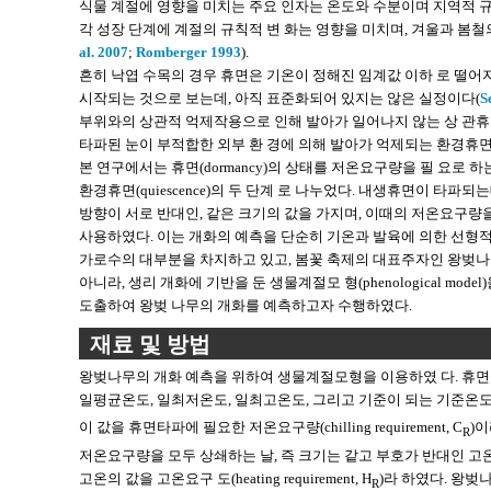
식물 계절에 영향을 미치는 주요 인자는 온도와 수분이며 지역적 규
각 성장 단계에 계절의 규칙적 변 화는 영향을 미치며, 겨울과 봄철
al. 2007
;
Romberger 1993
).
흔히 낙엽 수목의 경우 휴면은 기온이 정해진 임계값 이하 로 떨어
시작되는 것으로 보는데, 아직 표준화되어 있지는 않은 실정이다(
S
부위와의 상관적 억제작용으로 인해 발아가 일어나지 않는 상 관휴
타파된 눈이 부적합한 외부 환 경에 의해 발아가 억제되는 환경휴
본 연구에서는 휴면(dormancy)의 상태를 저온요구량을 필 요로 하
환경휴면(quiescence)의 두 단계 로 나누었다. 내생휴면이 
방향이 서로 반대인, 같은 크기의 값을 가지며, 이때의 저온요구량을 chill
사용하였다. 이는 개화의 예측을 단순히 기온과 발육에 의한 선형적인
가로수의 대부분을 차지하고 있고, 봄꽃 축제의 대표주자인 왕벚나무
아니라, 생리 개화에 기반을 둔 생물계절모 형(phenological m
도출하여 왕벚 나무의 개화를 예측하고자 수행하였다.
재료 및 방법
왕벚나무의 개화 예측을 위하여 생물계절모형을 이용하였 다. 휴면
일평균온도, 일최저온도, 일최고온도, 그리고 기준이 되는 기준온도를
이 값을 휴면타파에 필요한 저온요구량(chilling requirement, C
)이
R
저온요구량을 모두 상쇄하는 날, 즉 크기는 같고 부호가 반대인 고온이 
고온의 값을 고온요구 도(heating requirement, H
)라 하였다. 왕벚
R