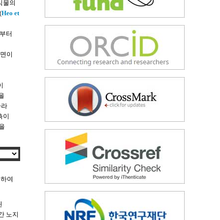
 식물의
(
Heo et
서부터
휴면이
이
을
나라
측이
량을
적하여
된
간 노지