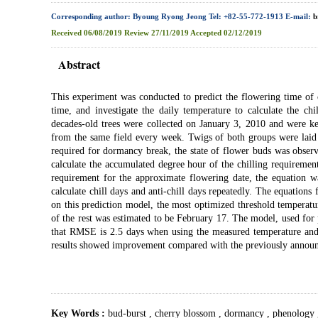
Corresponding author: Byoung Ryong Jeong Tel: +82-55-772-1913 E-mail:
b
Received
06/08/2019
Review
27/11/2019
Accepted
02/12/2019
Abstract
This experiment was conducted to predict the flowering time of 
time, and investigate the daily temperature to calculate the ch
decades-old trees were collected on January 3, 2010 and were k
from the same field every week. Twigs of both groups were laid
required for dormancy break, the state of flower buds was obse
calculate the accumulated degree hour of the chilling requiremen
requirement for the approximate flowering date, the equation w
calculate chill days and anti-chill days repeatedly. The equations
on this prediction model, the most optimized threshold temperat
of the rest was estimated to be February 17. The model, used for
that RMSE is 2.5 days when using the measured temperature and
results showed improvement compared with the previously announc
Key Words :
bud-burst
,
cherry blossom
,
dormancy
,
phenology