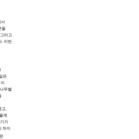
에서
분을
 그리고
. 이번
l
시일은
 이
 나무별
을
했고,
생물계
찾기가
의 차이
받은