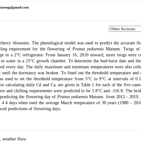
rjeong@gmail.com
cherry blossoms. The phenological model was used to predict the accurate fl
illing requirement for the flowering of
Prunus yedoensis
Matsum. Twigs of 
ept in a 2°C refrigerator. From January 16, 2010 onward, more twigs were co
 in water in a 25°C growth chamber. To determine the bud-burst date and the
rved every day. The daily maximum and minimum temperatures were also colle
t until the dormancy was broken. To fined out the threshold temperature and 
as used to set the threshold temperature from 5°C to 9°C at intervals of 0.
 for calculating daily Cd and Ca, are given in Table 1 for each of the five case
ures and chilling requirements were predicted to be 5.8°C and -116.8. The bro
 predicting the flowering day of
Prunus yedoensis
Matsum. from 2012 - 2019,
 4.4 days when used the average March temperature of 30 years (1980 – 201
ed predictions of flowering days.
,
weather flora