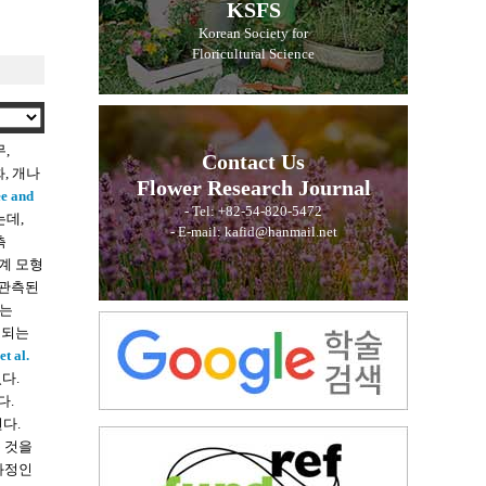
KSFS
Korean Society for
Floricultural Science
,
Contact Us
화, 개나
Flower Research Journal
e and
- Tel: +82-54-820-5472
는데,
- E-mail: kafid@hanmail.net
측
계 모형
 관측된
 는
보되는
t al.
다.
다.
다.
는 것을
 과정인