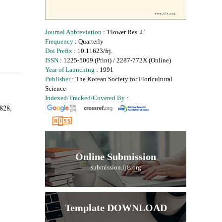
Journal Abbreviation
: 'Flower Res. J.'
Frequency
: Quarterly
Doi Prefix
: 10.11623/frj.
ISSN
: 1225-5009 (Print) / 2287-772X (Online)
Year of Launching
: 1991
Publisher
: The Korean Society for Floricultural
Science
Indexed/Tracked/Covered By
:
2828,
Online Submission
submission.ijfs.org
Template DOWNLOAD