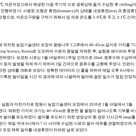
2℃ 저온저장고에서 예냉한 다음 주기적 으로 생육상에 옮겨 수삽한 후 chilling이
였 다. 사용된 모형은 휴면(dormancy)의 상태를 내생휴면(rest) 과 환경휴
형으로, 저온요구량을 구하기 위해서 임 의로 온도를 5~9℃로 두고, 0.1℃ 간
동에 위치한 농업기술센터 포장의 왕벚나무 3그루에서 40~45cm 길이로 가지를 7
Crop Science, Korea)로 도포하여 수분의 증발을 억제한 후, 실험용 페이퍼와 투명
ea) 에 보관하였다. 보관된 시료는 1월 16일부터 1주일 간격으로 20mL 증류수에 수삽하여
 넣었으며, 곰팡이 등의 발생을 억제 하기 위하여 3일 간격으로 증류수를 교환해 주었다. 인편이 
작한 상태를 개화로 보았다. 정확한 데이터의 산 출을 위하여 매일 오후 6시에서
 기록된 발아일을 시간 의 경과에 따라 나열하여 발아에 걸린 일수가 점점 안정적
실험과 마찬가지로 창원시 농업기술센터 포장에서 2010년 1월 16일에서 3월
였다. 채취한 가지의 크기는 40~45cm로 충분한 물 올림이 일어나도록 기부를 
하여 발아를 유도하였다. 발아를 유도하기 위한 생장상의 환 경은 12시간씩 lamp를 
였다. 매일 저녁 6시에서 7 시 사이에 수삽된 시료의 발아 여부를 관찰하였으며, 
포장 채취 일자를 내생휴면이 타파된 날로 보았다.