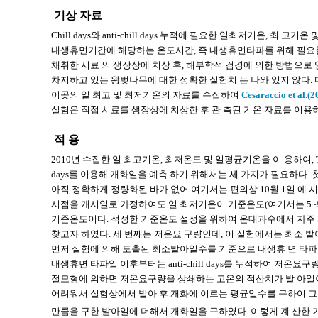
기상 자료
Chill days와 anti-chill days 누적에 필요한 일최저기온,
내생휴면기간에 해당하는 온도시간, 즉 내생휴면타파를 위해 필요한
채취한 시료 의 생장상에 치상 후, 해부학적 검경에 의한 방법으로 
차지하고 있는 왕벚나무에 대한 정확한 실험치 는 나와 있지 않다.
이곳의 일 최고 및 최저기온의 자료를 수집하여
Cesaraccio et al.(2
실험은 직접 시료를 생장상에 치상한 후 관 측된 기온 자료를 이
적 용
2010년 수집한 일 최고기온, 최저온도 및 일평균기온을 이 용하여, T
days를 이용해 개화일을 예측 하기 위해서는 세 가지가 필요하다
아직 정확하게 정량화된 바가 없어 여기서는 편의상 10월 1일 에 시작한다고 
시점을 개시일로 가정하여도 일 최저기온이 기준온도(여기서는 5~9
기준온도이다. 적정한 기준온도 설정을 위하여 온대과수에서 자주 사용되는
찾고자 하였다. 세 번째는 저온요 구량인데, 이 실험에서는 최소 
먼저 실험에 의해 도출된 최소발아일수를 기준으로 내생휴 면 타파일을
내생휴면 타파일 이후부터는 anti-chill days를 누적하여 저온
절모형에 의하면 저온요구량을 상쇄하는 고온의 적산치가 발 아일이
어려워서 실험상에서 발아 후 개화에 이르는 평균일수를 구하여 그
만큼을 구한 발아일에 더해서 개화일을 구하였다. 이렇게 계 산한 