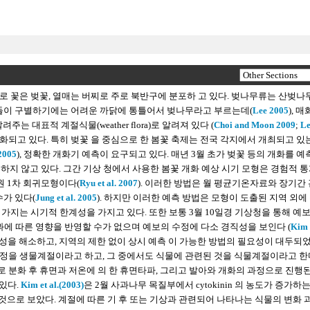
로 꽃은 벚꽃, 열매는 버찌로 주로 북반구에 분포하 고 있다. 벚나무류는 산벚나무
인들이 구별하기에는 어려운 까닭에 통틀어서 벚나무라고 부르는데(
Lee 2005
), 매
는 대표적 계절식물(weather flora)로 알려져 있다 (
Choi and Moon 2009
;
Le
성화되고 있다. 특히 벚꽃 을 중심으로 한 봄꽃 축제는 전국 각지에서 개최되고 있
 2005
), 정확한 개화기 예측이 요구되고 있다. 매년 3월 초가 벚꽃 등의 개화를 예
하지 않고 있다. 그간 기상 청에서 사용한 봄꽃 개화 예상 시기 모형은 경험적 통
원 1차 회귀모형이다(
Ryu et al. 2007
). 이러한 방법은 월 평균기온자료와 장기간
수가 있다(
Jung et al. 2005
). 하지만 이러한 예측 방법은 모형이 도출된 지역 외에
가지는 시기적 한계성을 가지고 있다. 또한 보통 3월 10일경 기상청을 통해 예
과에 따른 영향을 반영할 수가 없으며 예보의 수정에 다소 경직성을 보인다 (
Kim e
직성을 해소하고, 지역의 제한 없이 상시 예측 이 가능한 방법의 필요성이 대두되었
정을 생물계절이라고 하고, 그 중에서도 식물에 관련된 것을 식물계절이라고 한
분화 후 휴면과 저온에 의 한 휴면타파, 그리고 발아와 개화의 과정으로 진행된
 있다.
Kim et al.(2003)
은 2월 사과나무 목질부에서 cytokinin 의 농도가 증가하
는 것으로 보았다. 계절에 따른 기 후 또는 기상과 관련되어 나타나는 식물의 변화