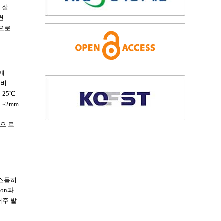
 잘
면
격으로
5개
 비
 25℃
1~2mm
으 로
비스듬히
on과
매주 발