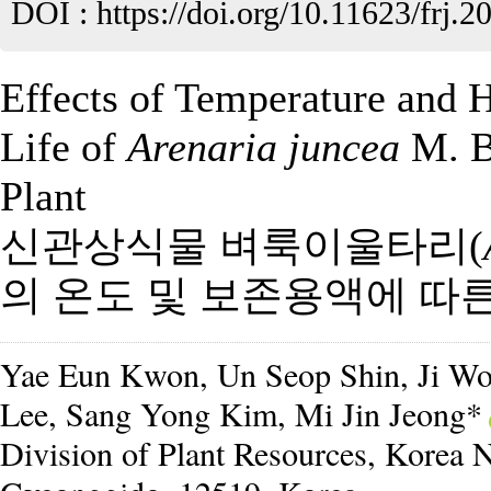
DOI :
https://doi.org/10.11623/frj.2
Effects of Temperature and 
Life of
Arenaria juncea
M. B
Plant
신관상식물 벼룩이울타리(
의 온도 및 보존용액에 따
Yae Eun Kwon, Un Seop Shin, Ji Wo
Lee, Sang Yong Kim, Mi Jin Jeong*
Division of Plant Resources, Korea 