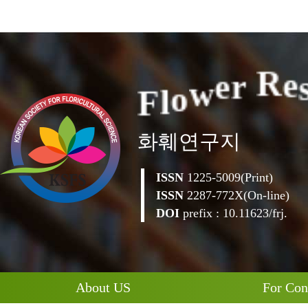
F
l
o
w
e
r
R
e
화훼연구지
ISSN
1225-5009(Print)
ISSN
2287-772X(On-line)
DOI
prefix : 10.11623/frj.
About US
For Con