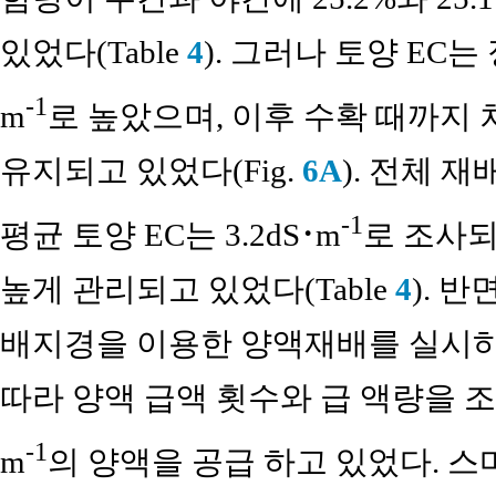
있었다(Table
4
). 그러나 토양 EC는 
-1
m
로 높았으며, 이후 수확 때까지 차츰
유지되고 있었다(Fig.
6A
). 전체 
-1
평균 토양 EC는 3.2dS･m
로 조사되
높게 관리되고 있었다(Table
4
). 
배지경을 이용한 양액재배를 실시하
따라 양액 급액 횟수와 급 액량을 조절하면서
-1
m
의 양액을 공급 하고 있었다. 