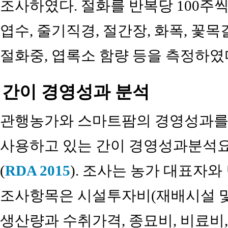
조사하였다. 절화를 반복당 100주씩
엽수, 줄기직경, 절간장, 화폭, 꽃목
절화중, 엽록소 함량 등을 측정하였
간이 경영성과 분석
관행농가와 스마트팜의 경영성과를
사용하고 있는 간이 경영성과분석요
(
RDA 2015
). 조사는 농가 대표자와
조사항목은 시설투자비(재배시설 및 
생산량과 수취가격, 종묘비, 비료비,