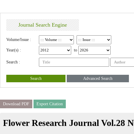
Journal Search Engine
Volume/Issue :
Year(s) :
to
Search :
Search
Advanced Search
Download PDF
Export Citation
Flower Research Journal Vol.28 N