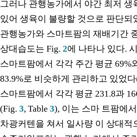
그러나 관행농가에서 야간 최저 생
있어 생육이 불량할 것으로 판단되
관행농가와 스마트팜의 재배기간 중 
상대습도는 Fig.
2
에 나타나 있다. 
스마트팜에서 각각 주간 평균 69%와 7
83.9%로 비슷하게 관리하고 있었다(T
스마트팜에서 각각 평균 231.8과 
(Fig.
3
, Table
3
), 이는 스마 트팜에
차광커텐을 쳐서 일사량 이 상대적