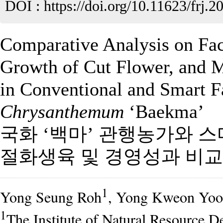
DOI :
https://doi.org/10.11623/frj.2
Comparative Analysis on Fac
Growth of Cut Flower, and
in Conventional and Smart F
Chrysanthemum
‘Baekma’
국화 ‘백마’ 관행농가와 스
절화생육 및 경영성과 비교
1
Yong Seung Roh
, Yong Kweon Yoo
1
The Institute of Natural Resource 