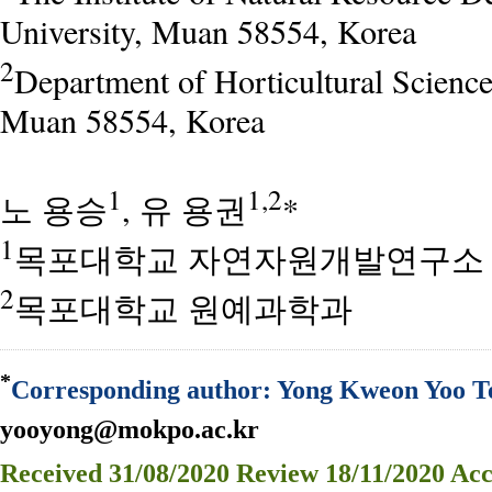
University, Muan 58554, Korea
2
Department of Horticultural Scienc
Muan 58554, Korea
1
1,2
노 용승
, 유 용권
*
1
목포대학교 자연자원개발연구소
2
목포대학교 원예과학과
*
Corresponding author: Yong Kweon Yoo Te
yooyong@mokpo.ac.kr
Received
31/08/2020
Review
18/11/2020
Acc