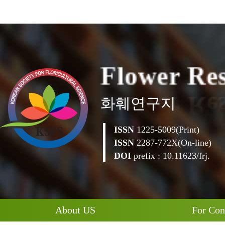
e
r
w
R
e
o
l
F
화훼연구지
ISSN
1225-5009(Print)
ISSN
2287-772X(On-line)
DOI
prefix : 10.11623/frj.
About US
For Con