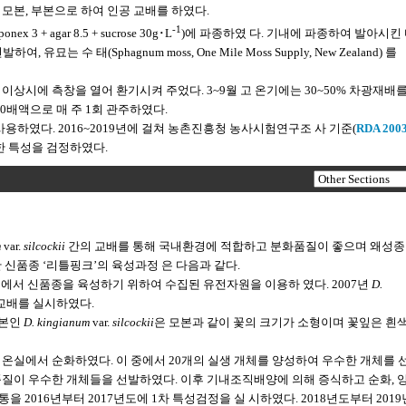
 모본, 부본으로 하여 인공 교배를 하였다.
-1
 agar 8.5 + sucrose 30g･L
)에 파종하였 다. 기내에 파종하여 발아시킨
수 태(Sphagnum moss, One Mile Moss Supply, New Zealand) 를
이상시에 측창을 열어 환기시켜 주었다. 3~9월 고 온기에는 30~50% 차광재배
A) 5,000배액으로 매 주 1회 관주하였다.
사용하였다. 2016~2019년에 걸쳐 농촌진흥청 농사시험연구조 사 기준(
RDA 200
대한 특성을 검정하였다.
m
var.
silcockii
간의 교배를 통해 국내환경에 적합하고 분화품질이 좋으며 왜성
 육성한 신품종 ‘리틀핑크’의 육성과정 은 다음과 같다.
에서 신품종을 육성하기 위하여 수집된 유전자원을 이용하 였다. 2007년
D.
교배를 실시하였다.
부본인
D. kingianum
var.
silcockii
은 모본과 같이 꽃의 크기가 소형이며 꽃잎은 흰
온실에서 순화하였다. 이 중에서 20개의 실생 개체를 양성하여 우수한 개체를 
 꽃 품질이 우수한 개체들을 선발하였다. 이후 기내조직배양에 의해 증식하고 순화, 
계통을 2016년부터 2017년도에 1차 특성검정을 실 시하였다. 2018년도부터 201