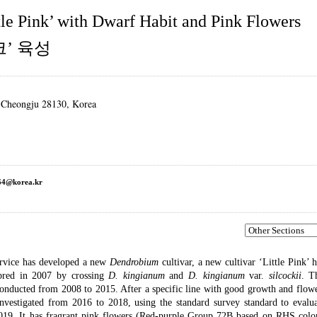
tle Pink’ with Dwarf Habit and Pink Flowers
’ 육성
, Cheongju 28130, Korea
64@korea.kr
rvice has developed a new
Dendrobium
cultivar, a new cultivar ‘Little Pink’ 
 bred in 2007 by crossing
D. kingianum
and
D. kingianum
var.
silcockii
. T
e conducted from 2008 to 2015. After a specific line with good growth and flow
investigated from 2016 to 2018, using the standard survey standard to evalu
019. It has fragrant pink flowers (Red-purple Group 72B based on RHS color