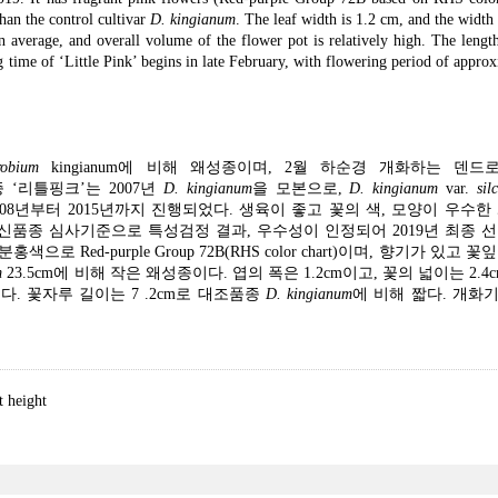
than the control cultivar
D. kingianum
. The leaf width is 1.2 cm, and the width
 average, and overall volume of the flower pot is relatively high. The length
 time of ‘Little Pink’ begins in late February, with flowering period of appro
robium
kingianum에 비해 왜성종이며, 2월 하순경 개화하는 덴드
품종 ‘리틀핑크’는 2007년
D. kingianum
을 모본으로,
D. kingianum
var.
sil
008년부터 2015년까지 진행되었다. 생육이 좋고 꽃의 색, 모양이 우수한
자원 신품종 심사기준으로 특성검정 결과, 우수성이 인정되어 2019년 최종 
 Red-purple Group 72B(RHS color chart)이며, 향기가 있고 
m
23.5cm에 비해 작은 왜성종이다. 엽의 폭은 1.2cm이고, 꽃의 넓이는 2.4
. 꽃자루 길이는 7 .2cm로 대조품종
D. kingianum
에 비해 짧다. 개화기
t height