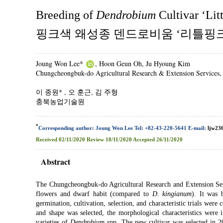
Breeding of
Dendrobium
Cultivar ‘Lit
핑크색 왜성종 덴드로비움 ‘리틀핑크
Joung Won Lee*
, Hoon Geun Oh, Ju Hyoung Kim
Chungcheongbuk-do Agricultural Research & Extension Services
이 종원*
, 오 훈근, 김 주형
충북농업기술원
*
Corresponding author: Joung Won Lee Tel: +82-43-220-5641 E-mail:
ljw23
Received
02/11/2020
Review
18/11/2020
Accepted
26/11/2020
Abstract
The Chungcheongbuk-do Agricultural Research and Extension Se
flowers and dwarf habit (compared to
D. kingianum
). It was
germination, cultivation, selection, and characteristic trials wer
and shape was selected, the morphological characteristics were 
varieties of
Dendrobium
spp. The new cultivar was selected in 2