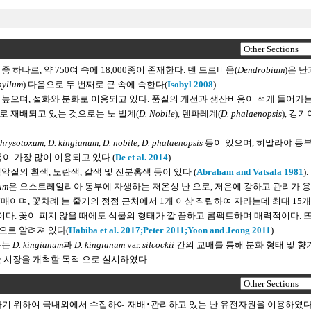
 중 하나로, 약 750여 속에 18,000종이 존재한다. 덴 드로비움(
Dendrobium
)은 난
hyllum
) 다음으로 두 번째로 큰 속에 속한다(
Isobyl 2008
).
 높으며, 절화와 분화로 이용되고 있다. 품질의 개선과 생산비용이 적게 들어가
로 재배되고 있는 것으로는 노 빌계(
D. Nobile
), 덴파레계(
D. phalaenopsis
), 깅
chrysotoxum
,
D. kingianum
,
D. nobile
,
D. phalaenopsis
등이 있으며, 히말라야 동
이 가장 많이 이용되고 있다 (
De et al. 2014
).
질의 흰색, 노란색, 갈색 및 진분홍색 등이 있다 (
Abraham and Vatsala 1981
).
um
은 오스트레일리아 동부에 자생하는 저온성 난 으로, 저온에 강하고 관리가 
∼7매이며, 꽃차례 는 줄기의 정점 근처에서 1개 이상 직립하여 자라는데 최대 15
이다. 꽃이 피지 않을 때에도 식물의 형태가 깔 끔하고 콤팩트하며 매력적이다. 
으로 알려져 있다(
Habiba et al. 2017;
Peter 2011;
Yoon and Jeong 2011
).
우는
D. kingianum
과
D. kingianum
var.
silcockii
간의 교배를 통해 분화 형태 및 향
 시장을 개척할 목적 으로 실시하였다.
 위하여 국내외에서 수집하여 재배･관리하고 있는 난 유전자원을 이용하였다