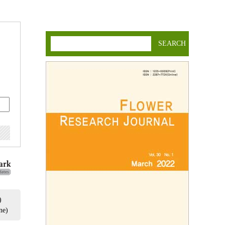
SEARCH
)
ne)