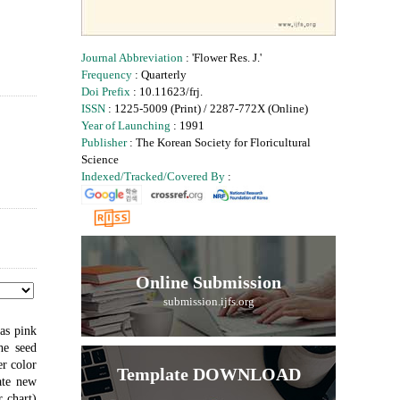
Journal Abbreviation
: 'Flower Res. J.'
Frequency
: Quarterly
Doi Prefix
: 10.11623/frj.
ISSN
: 1225-5009 (Print) / 2287-772X (Online)
Year of Launching
: 1991
Publisher
: The Korean Society for Floricultural
Science
Indexed/Tracked/Covered By
:
Online Submission
submission.ijfs.org
has pink
he seed
er color
Template DOWNLOAD
ate new
 chart)