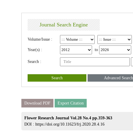
Journal Search Engine
Volume/Issue :
Year(s) :
to
Search :
Search
Advanced Search
Download PDF
Export Citation
Flower Research Journal Vol.28 No.4 pp.359-363
DOI :
https://doi.org/10.11623/frj.2020.28.4.16