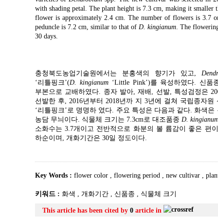
with shading petal. The plant height is 7.3 cm, making it smaller 
flower is approximately 2.4 cm. The number of flowers is 3.7 on
peduncle is 7.2 cm, similar to that of
D. kingianum
. The flowering
30 days.
충청북도농업기술원에서는 분홍색의 향기가 있고,
Dend
‘리틀핑크’(
D. kingianum
‘Little Pink’)를 육성하였다. 신
부본으로 교배하였다. 종자 발아, 재배, 선발, 특성검정은 2
선발한 후, 2016년부터 2018년까 지 3년에 걸쳐 국립종
‘리틀핑크’로 명명하 였다. 주요 특성은 다음과 같다. 화색은 분홍색으로
농담 무늬이다. 식물체 크기는 7.3cm로 대조품종
D. kingianu
소화수는 3.7개이고 전반적으로 화분의 볼 륨감이 좋은 편이다
하순이며, 개화기간은 30일 정도이다.
Key Words :
flower color
,
flowering period
,
new cultivar
,
plan
키워드 :
화색
,
개화기간
,
신품종
,
식물체 크기
This article has been cited by
0
article in