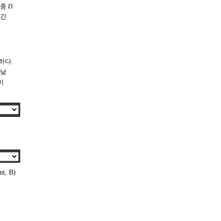
품종
D.
 긴
하다.
 낮
이
nt, B)