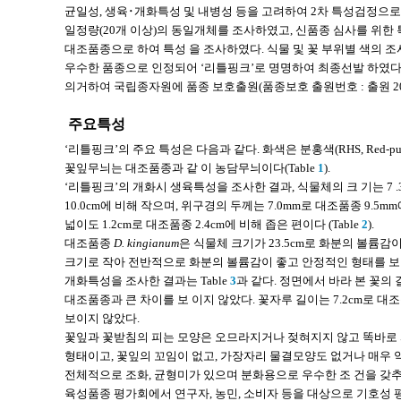
균일성, 생육･개화특성 및 내병성 등을 고려하여 2차 특성검정으로 
일정량(20개 이상)의 동일개체를 조사하였고, 신품종 심사를 위한
대조품종으로 하여 특성 을 조사하였다. 식물 및 꽃 부위별 색의 조사
우수한 품종으로 인정되어 ‘리틀핑크’로 명명하여 최종선발 하였다. 
의거하여 국립종자원에 품종 보호출원(품종보호 출원번호 : 출원 201
주요특성
‘리틀핑크’의 주요 특성은 다음과 같다. 화색은 분홍색(RHS, Red-purp
꽃잎무늬는 대조품종과 같 이 농담무늬이다(Table
1
).
‘리틀핑크’의 개화시 생육특성을 조사한 결과, 식물체의 크 기는 7 
10.0cm에 비해 작으며, 위구경의 두께는 7.0mm로 대조품종 9.5mm
넓이도 1.2cm로 대조품종 2.4cm에 비해 좁은 편이다 (Table
2
).
대조품종
D. kingianum
은 식물체 크기가 23.5cm로 화분의 볼륨
크기로 작아 전반적으로 화분의 볼륨감이 좋고 안정적인 형태를 보이
개화특성을 조사한 결과는 Table
3
과 같다. 정면에서 바라 본 꽃의 길
대조품종과 큰 차이를 보 이지 않았다. 꽃자루 길이는 7.2cm로 대조품
보이지 않았다.
꽃잎과 꽃받침의 피는 모양은 오므라지거나 젖혀지지 않고 똑바로 펴
형태이고, 꽃잎의 꼬임이 없고, 가장자리 물결모양도 없거나 매우 
전체적으로 조화, 균형미가 있으며 분화용으로 우수한 조 건을 갖추
육성품종 평가회에서 연구자, 농민, 소비자 등을 대상으로 기호성 평