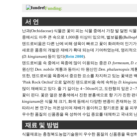
Funding:
서 언
난과(Orchidaceae) 식물은 꽃이 피는 식물 중에서 가장 발 달된 식물
중에서도 아주 큰 속으로 1,000종 이상이 있으며, 벌보필름(
Bulbop
덴드로비움은 다른 난에 비해 생육이 빠르고 꽃이 화려하여 인기가
새로운 품종의 개발은 재배가 확대 되는데 기여하였는데, 영리적으
(
D. kingianum
) 등이 있다(
Britt 2000
).
덴드로비움 속 중에서 육종에 많이 이용되는 종은
D. formosum
,
D. 
원산인
Den. nobile
계통과 동아시 아 원산인
Den. phalaenopsis
계통
또한, 덴드로비움 육종에서 중요한 요소를 차지하고 있는 꽃색은 백악
‘Pink Rock Orchid’으로 알려진 덴드로비움 속에 속하는
D. kingian
많이 재배되고 있다. 줄 기 길이는 4∼50cm이고, 도란형의 잎은 2
꽃이 핀다. 꽃은 옅은 분홍색에서 진한 분홍색으로 향 기가 진한 편
kingianum
은 식물 체 크기, 화색 등에서 다양한 변종이 존재하는 것
따라서 본 연구는 저온성이며 재배가 용이하고 향기로운 꽃 을 피
우수한 품질의 신품종을 육 성하여 수입 종묘를 대체하고 국내외 난
재료 및 방법
식물재료는 충청북도농업기술원이 우수한 품질의 신품종을 육성하기