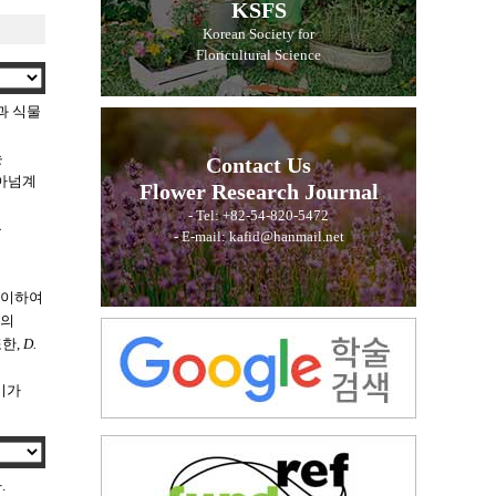
KSFS
Korean Society for
Floricultural Science
과 식물
는
Contact Us
기아넘계
Flower Research Journal
- Tel: +82-54-820-5472
부
- E-mail: kafid@hanmail.net
용이하여
개의
또한,
D.
기가
.