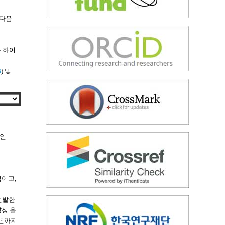
 다음
를 하여
3
) 및
종인
색이고,
선발한
양성 을
9년까지