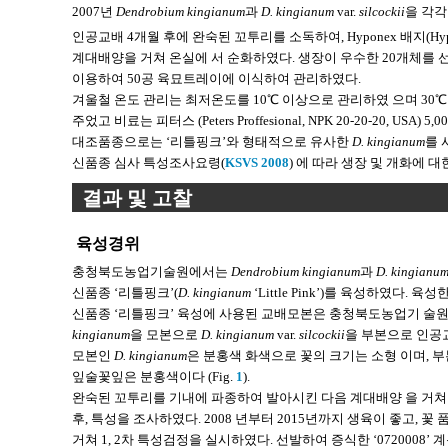
2007년
Dendrobium kingianum
과
D. kingianum
var.
silcockii
을 각각
인공교배 4개월 후에 완숙된 꼬투리를 소독하여, Hyponex 배지(Hyponex 3 +
계대배양을 거쳐 온실에 서 순화하였다. 생장이 우수한 20개체를 선발하여, 유묘는 
이용하여 50공 육묘트레이에 이식하여 관리하였다.
겨울철 온도 관리는 최저온도를 10℃ 이상으로 관리하였 으며 30℃ 
주었고 비료는 피터스 (Peters Proffesional, NPK 20-20-20, US
대조품종으로는 ‘리틀핑크’와 형태적으로 유사한
D. kingianum
를 
신품종 심사 특성조사요령(
KSVS 2008
) 에 따라 생장 및 개화에 
결과 및 고찰
육성경위
충청북도농업기술원에서는
Dendrobium kingianum
과
D. kingianu
신품종 ‘리틀핑크’(
D. kingianum
‘Little Pink’)를 육성하였다.
신품종 ‘리틀핑크’ 육성에 사용된 교배모본은 충청북도농업기 술원
kingianum
을 모본으로
D. kingianum
var.
silcockii
을 부본으로 인공
모본인
D. kingianum
은 분홍색 화색으로 꽃의 크기는 소형 이며, 
잎술꽃잎은 분홍색이다 (Fig.
1
).
완숙된 꼬투리를 기내에 파종하여 발아시킨 다음 계대배양 을 거쳐 
후, 특성을 조사하였다. 2008 년부터 2015년까지 생육이 좋고,
거쳐 1, 2차 특성검정을 실시하였다. 선발하여 증식한 ‘0720008’ 