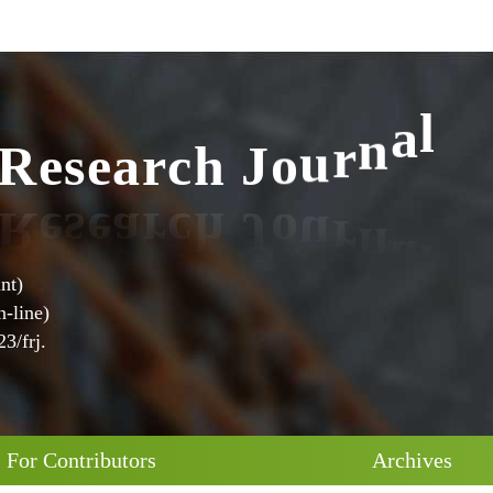
R
e
s
e
a
r
c
h
J
o
u
r
n
a
l
nt)
-line)
3/frj.
For Contributors
Archives