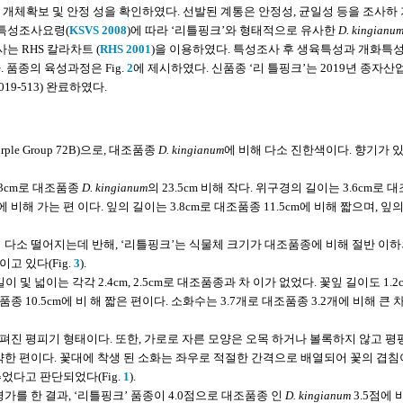
개체확보 및 안정 성을 확인하였다. 선발된 계통은 안정성, 균일성 등을 조사하 
 특성조사요령(
KSVS 2008
)에 따라 ‘리틀핑크’와 형태적으로 유사한
D. kingianu
는 RHS 칼라차트 (
RHS 2001
)을 이용하였다. 특성조사 후 생육특성과 개화특성
품종의 육성과정은 Fig.
2
에 제시하였다. 신품종 ‘리 틀핑크’는 2019년 종자
9-513) 완료하였다.
le Group 72B)으로, 대조품종
D. kingianum
에 비해 다소 진한색이다. 향기가 
.3cm로 대조품종
D. kingianum
의 23.5cm 비해 작다. 위구경의 길이는 3.6cm로 
에 비해 가는 편 이다. 잎의 길이는 3.8cm로 대조품종 11.5cm에 비해 짧으며, 잎
감이 다소 떨어지는데 반해, ‘리틀핑크’는 식물체 크기가 대조품종에 비해 절반 이
고 있다(Fig.
3
).
이 및 넓이는 각각 2.4cm, 2.5cm로 대조품종과 차 이가 없었다. 꽃잎 길이도 1.2
종 10.5cm에 비 해 짧은 편이다. 소화수는 3.7개로 대조품종 3.2개에 비해 큰
진 평피기 형태이다. 또한, 가로로 자른 모양은 오목 하거나 볼록하지 않고 평
약한 편이다. 꽃대에 착생 된 소화는 좌우로 적절한 간격으로 배열되어 꽃의 겹침
었다고 판단되었다(Fig.
1
).
가를 한 결과, ‘리틀핑크’ 품종이 4.0점으로 대조품종 인
D. kingianum
3.5점에