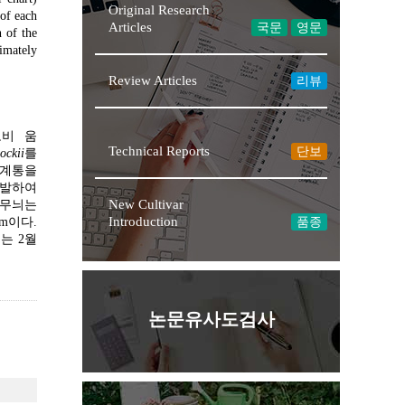
Original Research
 of each
Articles
국문
영문
 of the
ximately
Review Articles
리뷰
로비 움
Technical Reports
단보
cockii
를
 계통을
선발하여
New Cultivar
꽃잎무늬는
Introduction
cm이다.
품종
는 2월
논문유사도검사