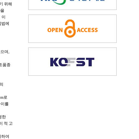
기 위해
m
을
 이
산업법에
있으며,
대조품종
의
하의
cm로
 차이를
평한
이 적 고
 비하여