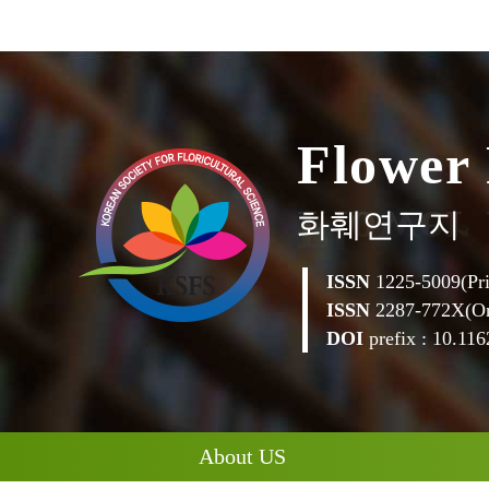
o
w
e
r
l
F
화훼연구지
ISSN
1225-5009(Pri
ISSN
2287-772X(On
DOI
prefix : 10.1162
About US