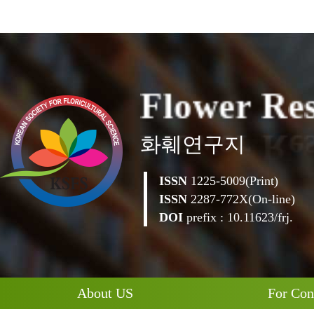
F
l
o
w
e
r
R
e
화훼연구지
ISSN
1225-5009(Print)
ISSN
2287-772X(On-line)
DOI
prefix : 10.11623/frj.
About US
For Con