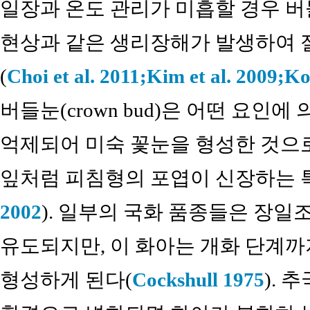
일장과 온도 관리가 미흡할 경우 버들
현상과 같은 생리장해가 발생하여 
(
Choi et al. 2011;
Kim et al. 2009;
Ko
버들눈(crown bud)은 어떤 요인
억제되어 미숙 꽃눈을 형성한 것으로
잎처럼 피침형의 포엽이 신장하는 특
2002
). 일부의 국화 품종들은 장일
유도되지만, 이 화아는 개화 단계까
형성하게 된다(
Cockshull 1975
). 