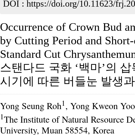
DOI :
https://doi.org/10.11623/frj.2
Occurrence of Crown Bud an
by Cutting Period and Short
Standard Cut Chrysanthemu
스탠다드 국화 ‘백마’의 
시기에 따른 버들눈 발생과
1
Yong Seung Roh
, Yong Kweon Yoo
1
The Institute of Natural Resource 
University, Muan 58554, Korea