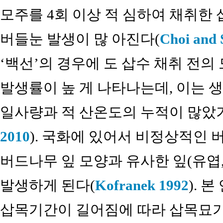
모주를 4회 이상 적 심하여 채취한
버들눈 발생이 많 아진다(
Choi and 
‘백선’의 경우에 도 삽수 채취 전
발생률이 높 게 나타나는데, 이는 
일사량과 적 산온도의 누적이 많았
2010
). 국화에 있어서 비정상적인 
버드나무 잎 모양과 유사한 잎(유엽, strap
발생하게 된다(
Kofranek 1992
). 
삽목기간이 길어짐에 따라 삽목묘가