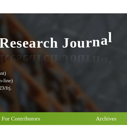
R
e
s
e
a
r
c
h
J
o
u
r
n
a
l
nt)
-line)
3/frj.
For Contributors
Archives