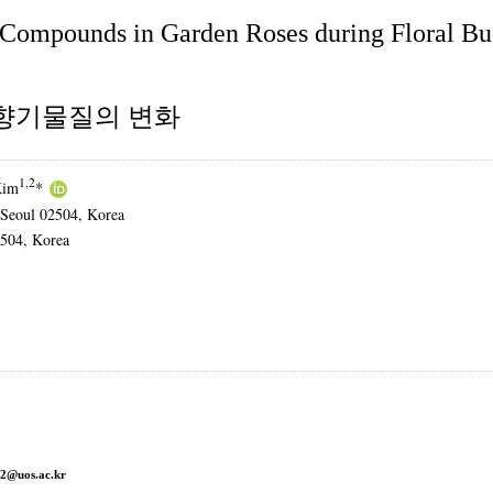
 Compounds in Garden Roses during Floral B
 향기물질의 변화
1,2
Kim
*
 Seoul 02504, Korea
2504, Korea
2@uos.ac.kr