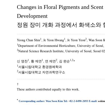
Changes in Floral Pigments and Scent
Development
정원 장미 개화 과정에서 화색소와
1
1
2
Yeong Chan Shin
, Je Yeon Hwang
, Je Yeon Yeon
, Wan Soon 
1
Department of Environmental Horticulture, University of Seoul,
2
Natural Science Research Institute, University of Seoul, Seoul 0
1
1
2
1,2
신 영찬
, 황 제연
, 연 제연
, 김 완순
*
1
서울시립대학교 환경원예학과
2
서울시립대학교 자연과학연구소
†
These authors contributed equally to this work.
*
Corresponding author: Wan Soon Kim Tel: +82-2-6490-2693 E-mail:
wskim