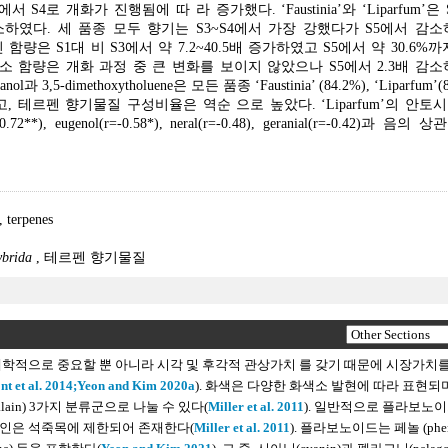
로 개화가 진행됨에 따 라 증가했다. ‘Faustinia’와 ‘Liparfum’은
하였다. 세 품종 모두 향기는 S3~S4에서 가장 강했다가 S5에서 감소
시아닌 함량은 S1대 비 S3에서 약 7.2~40.5배 증가하였고 S5에서 약 30.6%
’의 화색소 함량은 개화 과정 중 큰 변화를 보이지 않았으나 S5에서 2.3배 감
dimethoxytholuene은 모든 품종 ‘Faustinia’ (84.2%), ‘Liparfum’(8
비율을 보였고, 테르펜 향기물질 구성비율은 역순 으로 높았다. ‘Liparfum’의 안
-0.72**), eugenol(r=-0.58*), neral(r=-0.48), geranial(r=-0.42)과 음
,
terpenes
ybrida
,
테르펜 향기물질
태학적으로 중요할 뿐 아니라 시각 및 후각적 관상가치 를 갖기 때문에 시장가치
t et al. 2014;
Yeon and Kim 2020a
). 화색은 다양한 화색소 발현에 따라 표현되며
talain) 3가지 분류군으로 나눌 수 있다(
Miller et al. 2011
). 일반적으로 플라보노
레인은 석죽목에 제한되어 존재한다(
Miller et al. 2011
). 플라보노이드는 페놀 (pheno