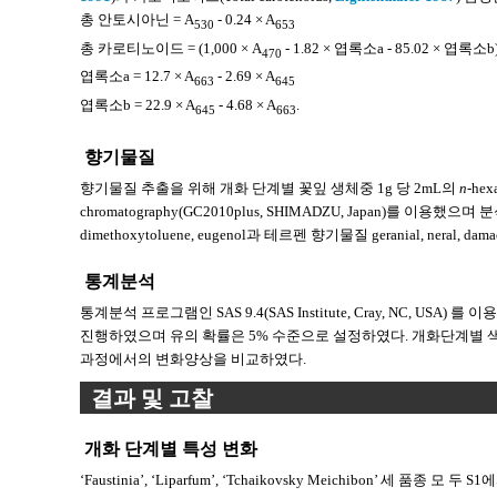
총 안토시아닌 = A
- 0.24 × A
530
653
총 카로티노이드 = (1,000 × A
- 1.82 × 엽록소a - 85.02 × 엽록소b
470
엽록소a = 12.7 × A
- 2.69 × A
663
645
엽록소b = 22.9 × A
- 4.68 × A
.
645
663
향기물질
향기물질 추출을 위해 개화 단계별 꽃잎 생체중 1g 당 2mL의
n
-he
chromatography(GC2010plus, SHIMADZU, Japan)를 이용했으며
dimethoxytoluene, eugenol과 테르펜 향기물질 geranial, neral, 
통계분석
통계분석 프로그램인 SAS 9.4(SAS Institute, Cray, NC, USA) 를 이용하여 
진행하였으며 유의 확률은 5% 수준으로 설정하였다. 개화단계별 색소와 
과정에서의 변화양상을 비교하였다.
결과 및 고찰
개화 단계별 특성 변화
‘Faustinia’, ‘Liparfum’, ‘Tchaikovsky Meichibon’ 세