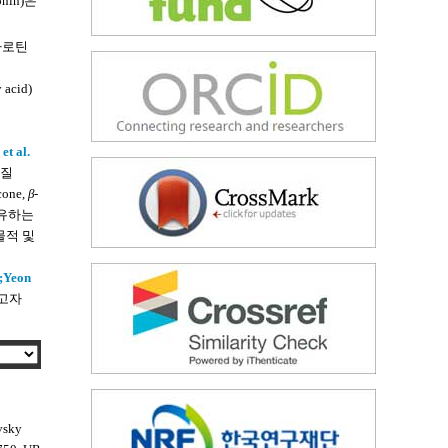
onin)은
타카로틴
cid)
et al.
물질
cone,
β
-
공유하는
물적 및
;
Yeon
하고자
vsky