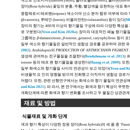
색소로 안토시아닌(anthocyanin), 플라보놀(flavonol), 플라본(flav
장미(
Rosa hybrida
) 꽃잎의 분홍, 주황, 빨강색을 표현하는 대표 화
중합체로서 테르펜(terpene) 색소이며 산소 분자 함유 여부에 따라 적색
(
β
-carotein), 루테인 (lutein), 비올라잔틴(violaxanthin) 등이 있다(
Mi
장미의 향기는 400개 이상의 향기물질 구성에 따라 다양한 특성을 가지며, 
로 구분된다(
Yeon and Kim 2020a
). 장미의 대표적인 페놀 향기물질에는 2-ph
그룹에는
β
-damascenone,
β
-ionone, geraniol, caryophyllene 등
일부 색소와 향기물질은 일반적인 생합성 경로를 공유하며 관련 유전
2002
).
Arabidopsis
의
PRODUCTION OF ANTHOCYANIN PIGMENT 
생성에 관여하는 전구물질을 조절한다(
Bendahmane et al. 2013
).
R
ionone 등의 테르 펜 향기물질을 생성한다(
Huang et al. 2009
). 또한
일부 화색소와 향기물질 사이의 연관성이 보고 되었다(
Yeon and K
비생물적 요 인의 영향을 받으며 진화했고 아직까지 생합성 경로가
어렵다. 또한, 관련 선행연구에서는 화색소와 향기 물질의 연관성에
and Kim 2021
). 따 라서, 본 연구에서는 화색과 향기 특성이 
개화단계에 따른 화색과 향기 변화를 조사하고 두 물질간 상관관계
재료 및 방법
식물재료 및 개화 단계
색과 향기 특성이 다양한 정원 장미(
Rosa hybrida
)의 세 품 종 ‘Fausti