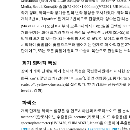
Meichibon’(백색 계열, little scent)을 서울특별시 동대문구
Media, Seoul, Korea)와 슬랩(75×200×1,000mm)(V75201, U
화기 형태, 화색소와 향기물 질의 변화 양상을 조사하였다. 개화 특성과 화색소 
개체 5반복, ‘Liparfum’은 개체 3반복으로 진행했다. 양수분관 리는 장미 수경재배
(Shi et al. 2021) 오전 8 시부터 오후 8시까지 13번(일일 급액량 380m
개화 단계는 화아 크기와 형태적 특성을 구분하여 5단계 (S1~S5)로 
범위의 크기를 갖는다. S2는 꽃받침 사이로 꽃잎이 보이고 꽃잎 착색
시작하여 꽃받침이 꽃잎으로부터 떨어지는 단계로 화 아직경은 27~
단계이고, S5는 모든 꽃잎이 열리고 수술이 육안으로 관찰되는 노
화기 형태적 특성
장미의 개화 단계별 화기 형태적 특성은 국립종자원에서 제시한 
2
2
화폭, cm
), 꽃잎 크기 (길이×너비, mm
), 꽃잎 생체중(g), 향기강도(관능강도,
scale; b*: yellow-blue scale)을 설정했다. 향 기강도는 관능평
level 3: 강함).
화색소
개화 단계별 화색소 함량은 총 안토시아닌과 카로티노이드 를 분석했으며
methanol(안토시아닌 추출용)과 acetone (카로티노이드 추출용)을 10
spectrophotometer (UV-2450, SHIMADZU, Japan)을 이용하
1991
)과 카로티노이드(Total carotenoids,
Lightenthaler 1987
) 함