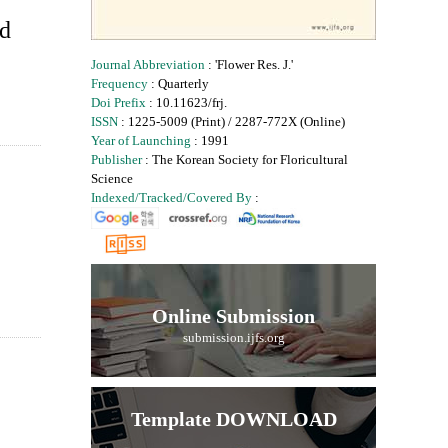
ud
Journal Abbreviation
: 'Flower Res. J.'
Frequency
: Quarterly
Doi Prefix
: 10.11623/frj.
ISSN
: 1225-5009 (Print) / 2287-772X (Online)
Year of Launching
: 1991
Publisher
: The Korean Society for Floricultural
Science
Indexed/Tracked/Covered By
:
Online Submission
submission.ijfs.org
Template DOWNLOAD