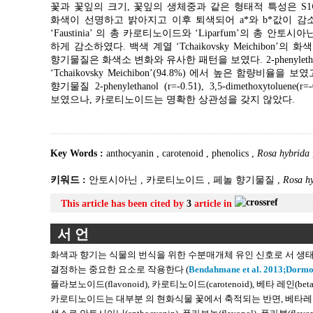
꽃과 꽃잎의 크기, 꽃잎의 생체중과 같은 형태적 특성은 S1에서 S4
화색이 선명하고 밝아지고 이후 퇴색되어 a*와 b*값이 감소
‘Faustinia’ 의 총 카로티노이드와 ‘Liparfum’의 총 안토
하게 감소하였다. 백색 계열 ‘Tchaikovsky Meichibon
향기물질은 화색소 변화와 유사한 패턴을 보였다. 2-phenylethanol과 3,5-
‘Tchaikovsky Meichibon’(94.8%) 에서 높은 함량
향기물질 2-phenylethanol (r=-0.51), 3,5-dimethoxytoluene(r=
보였으나, 카로티노이드는 명확한 상관성을 갖지 않았다.
Key Words :
anthocyanin
,
carotenoid
,
phenolics
,
Rosa hybrida
키워드 :
안토시아닌
,
카로티노이드
,
페놀 향기물질
,
Rosa h
This article has been cited by
3
article in
서 언
화색과 향기는 식물의 번식을 위한 수분매개체 유인 신호로 서 생
결정하는 중요한 요소로 작용한다 (
Bendahmane et al. 2013;
Dormon
플라보노이드(flavonoid), 카로티노이드(carotenoid), 베타 레인(be
카로티노이드는 대부분 의 현화식물 꽃에서 축적되는 반면, 베타