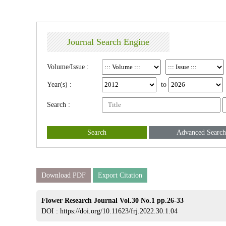
Journal Search Engine
Volume/Issue :
Year(s) :
to
Search :
Search
Advanced Search
Download PDF
Export Citation
Flower Research Journal Vol.30 No.1 pp.26-33
DOI :
https://doi.org/10.11623/frj.2022.30.1.04