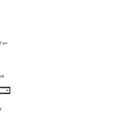
 gas
개화
로