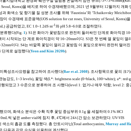
 소재의 서울시립대학교 환경화 훼연구실 실험용 온실에서 암면 큐브(75×75×65mm)(KB75
R Media, Seoul, Korea)을 배지로 하여 수경재배했으며, 2021 년 9월부터 12월까지 개
및 향기물 질 성분 조사를 위해 ‘Faustinia’와 ‘Tchaikovsky Meichibo
 표준용액(UOS solution for cut roses, University of Seoul, Korea
-1
L) 공급하였고, EC 1.0~1.2dS·m
와 pH 5.8~6.0로 조절하였다.
분류했다(Fig.
1
). S1은 화아가 꽃받침으로 완전히 둘러싸인 단계로 화아직경 10~
이 시작되는 단 계로 화아직경이 약 16~20mm이다. S3은 첫 번째 열 꽃잎이 열
32mm이다. S4는 바깥쪽 꽃잎이 열리고 꽃받침 이 꽃잎으로부터 완전히 떨어진
화 단계로 설정했다(
Yeon and Kim 2020b
).
장미특성조사요령을 참고하여 조사했다(
Bae et al. 2008
). 조사항목으로 꽃의 크기
 1~3 levels), 꽃잎 색(L*: brightness scale (0=black, 100=white); a*: red-g
가로 진행되었고 3 수준으로 분류하여 조 사했다(level 1: 없거나 매우 약함; level 2: 중
, 화색소 분석은 수확 직후 꽃잎 중심부위 0.1g 을 세절하여 0.1% HCl
mL씩 넣은 amber vial에 침지 후, 4℃에서 24시간 암소 보관하였다. UV-VIS
여 추출된 색소의 흡광 도를 측정했다. 총 안토시아닌(Total anthocyanins,
Murray and Ha
량은 다음과 같은 수식을 이용하여 계산했다.