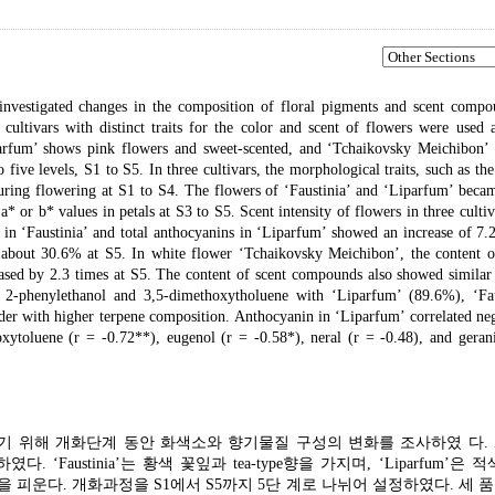
investigated changes in the composition of floral pigments and scent compo
ultivars with distinct traits for the color and scent of flowers were used a
Liparfum’ shows pink flowers and sweet-scented, and ‘Tchaikovsky Meichibon’
 five levels, S1 to S5. In three cultivars, the morphological traits, such as the
during flowering at S1 to S4. The flowers of ‘Faustinia’ and ‘Liparfum’ beca
a* or b* values in petals at S3 to S5. Scent intensity of flowers in three culti
s in ‘Faustinia’ and total anthocyanins in ‘Liparfum’ showed an increase of 7.
 about 30.6% at S5. In white flower ‘Tchaikovsky Meichibon’, the content of
ased by 2.3 times at S5. The content of scent compounds also showed similar
t 2-phenylethanol and 3,5-dimethoxytholuene with ‘Liparfum’ (89.6%), ‘Fau
r with higher terpene composition. Anthocyanin in ‘Liparfum’ correlated neg
ytoluene (r = -0.72**), eugenol (r = -0.58*), neral (r = -0.48), and gerani
기 위해 개화단계 동안 화색소와 향기물질 구성의 변화를 조사하였 다.
austinia’는 황색 꽃잎과 tea-type향을 가지며, ‘Liparfum’은 
한 향의 백색 꽃을 피운다. 개화과정을 S1에서 S5까지 5단 계로 나뉘어 설정하였다. 세