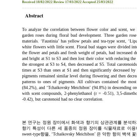
Received
18/02/2022
Review
17/03/2022
Accepted
25/03/2022
Abstract
To analyze the correlation between flower color and scent, we 
garden roses during floral bud development. Three garden rose c
materials. ‘Faustinia’ has yellow petals and tea-type scent, ‘
white flowers with little scent. Floral bud stages were divided into
the flower and petals and fresh weight of petals, had increased 
and bright at S1 to S3 and then lost their color with reducing the 
the strongest at S3 to S4, then decreased at S5. Total carotenoid
times at S3 than ones at S1 and then significantly decreased by
pigments remained similar level during flowering and then decre
patterns to ones of pigments. All cultivars contained the mos
(84.2%), and ‘Tchaikovsky Meichibon’ (94.8%) in descending orde
with scent compounds, 2-phenylethanol (r = -0.51), 3,5-dimethox
-0.42), but carotenoid had no clear correlation.
본 연구는 정원 장미에서 화색과 향기의 상관관계를 분석하
향기 특성이 다른 세 품종의 정원 장미를 식물재료로 이용하였다. ‘F
sweet-type향을, ‘Tchaikovsky Meichibon’ 은 약