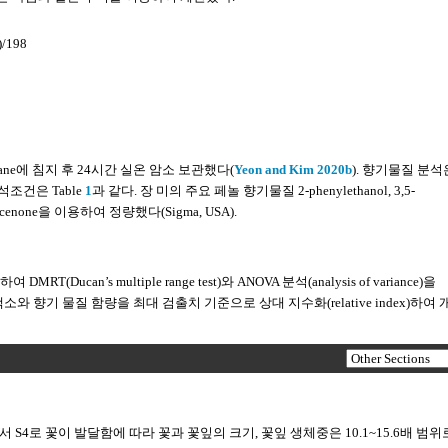
)/198
xane에 침지 후 24시간 실온 암소 보관했다(
Yeon and Kim 2020b
). 향기물질 분석은
 분석조건은 Table
1
과 같다. 장 미의 주요 페놀 향기물질 2-phenylethanol, 3,5-
damacenone을 이용하여 정량했다(Sigma, USA).
DMRT(Ducan’s multiple range test)와 ANOVA 분석(analysis of variance)을
향기 물질 함량을 최대 검출치 기준으로 상대 지수화(relative index)하여 
 품종 모 두 S1에서 S4로 꽃이 발달함에 따라 꽃과 꽃잎의 크기, 꽃잎 생체중은 10.1~15.6배 범위