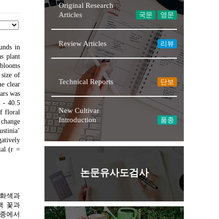
Original Research
Articles
국문
영문
Review Articles
리뷰
unds in
s plant
 blooms
 size of
Technical Reports
단보
me clear
vars was
2 - 40.5
New Cultivar
 floral
Introduction
품종
 change
stinia’
atively
al (r =
논문유사도검사
 화색과
적색 꽃과
 품종에서