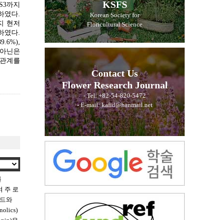
KSFS
 S3까지
하였다.
Korean Society for
까지 현저
Floricultural Science
소하였다.
9.6%),
토시아닌은
의 상관관계를
Contact Us
Flower Research Journal
- Tel: +82-54-820-5472
- E-mail: kafid@hanmail.net
를
 주 로
이드와
lics)