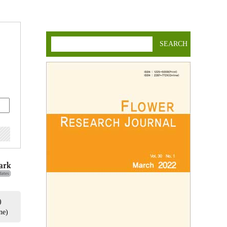
SEARCH
)
ne)