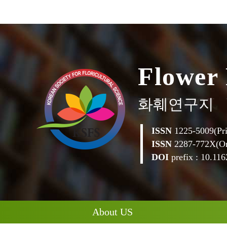
e
r
w
o
l
F
화훼연구지
ISSN
1225-5009(Pri
ISSN
2287-772X(On
DOI
prefix : 10.1162
About US