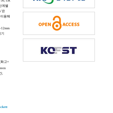
0, UR
화 단계별
n’은
)을 이용해
12mm
리기
(화고×
reen
간;
ckett