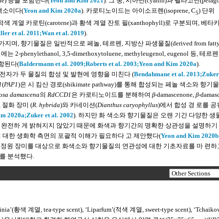
one) 등을 포함한다(
Yeon and Kim 2021
). 그 중, 시아닌(cyanin)과 펠라고닌(pelag
색소이다(
Yeon and Kim 2020a
). 카로티노이드는 아이소프렌(isoprene, C
) 단위
5
 계열 카로틴(carotene)과 황색 계열 잔토 필(xanthophyll)로 구분되며, 베
ller et al. 2011;
Wan et al. 2019
).
향기물질은 일반적으로 페놀, 테르펜, 지방산 파생물질(derived from fatty a
enylethanol, 3,5-dimethoxytoluene, methyleugenol, eugenol 등, 테르펜
이 포함된다(
Baldermann et al. 2009;
Roberts et al. 2003;
Yeon and Kim 2020a
).
자가 두 물질의 합성 및 발현에 영향을 미친다 (
Bendahmane et al. 2013;
Zuker 
1
(
PAP1
)은 시 킴산 경로(shikimate pathway)를 통해 합성되는 페놀 색소와 향기
osa damascena
의
RdCCD1
은 카로티노이드를 분해하여
β
-damascenone,
β
-damas
, 절화 장미 (
R. hybrida
)와 카네이션(
Dianthus caryophyllus
)에서 합성 경 로를 
im 2020a;
Zuker et al. 2002
). 하지만 화 색소와 향기물질은 오랜 기간 다양한 생
 완전하 게 밝혀지지 않았기 때문에 화색과 향기간의 명확한 상관성을 설명하기
 대한 생화학 측면의 포괄적 이해가 필요하다 고 제안했다(
Yeon and Kim 2020b
뚜렷한 정원 장미를 대상으로 화색소와 향기물질의 연관성에 대한 기초자료를 마 련
를 분석했다.
nia’(황색 계열, tea-type scent), ‘Liparfum’(적색 계열, sweet-type scent), ‘Tchaiko