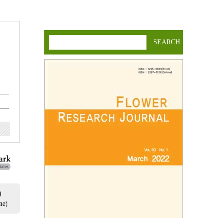
SEARCH
)
ne)