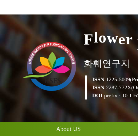
F
l
o
w
e
r
화훼연구지
ISSN
1225-5009(Pri
ISSN
2287-772X(On
DOI
prefix : 10.1162
About US