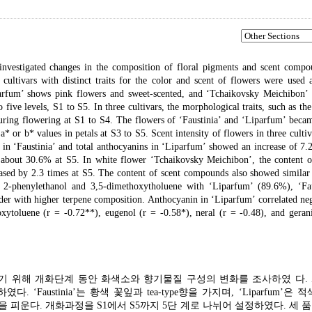
investigated changes in the composition of floral pigments and scent compo
ultivars with distinct traits for the color and scent of flowers were used a
Liparfum’ shows pink flowers and sweet-scented, and ‘Tchaikovsky Meichibon’
 five levels, S1 to S5. In three cultivars, the morphological traits, such as the
during flowering at S1 to S4. The flowers of ‘Faustinia’ and ‘Liparfum’ beca
a* or b* values in petals at S3 to S5. Scent intensity of flowers in three culti
s in ‘Faustinia’ and total anthocyanins in ‘Liparfum’ showed an increase of 7.
 about 30.6% at S5. In white flower ‘Tchaikovsky Meichibon’, the content of
ased by 2.3 times at S5. The content of scent compounds also showed similar
t 2-phenylethanol and 3,5-dimethoxytholuene with ‘Liparfum’ (89.6%), ‘Fau
r with higher terpene composition. Anthocyanin in ‘Liparfum’ correlated neg
ytoluene (r = -0.72**), eugenol (r = -0.58*), neral (r = -0.48), and gerani
기 위해 개화단계 동안 화색소와 향기물질 구성의 변화를 조사하였 다.
austinia’는 황색 꽃잎과 tea-type향을 가지며, ‘Liparfum’은 
한 향의 백색 꽃을 피운다. 개화과정을 S1에서 S5까지 5단 계로 나뉘어 설정하였다. 세