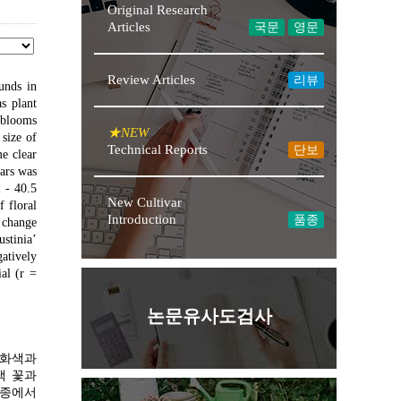
Original Research
Articles
국문
영문
Review Articles
리뷰
unds in
s plant
 blooms
 size of
Technical Reports
단보
me clear
vars was
2 - 40.5
New Cultivar
 floral
Introduction
품종
 change
stinia’
atively
al (r =
논문유사도검사
 화색과
적색 꽃과
 품종에서