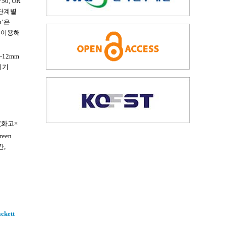
0, UR
화 단계별
n’은
)을 이용해
12mm
리기
(화고×
reen
간;
ckett