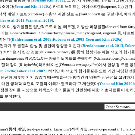
one) 등을 포함한다(
Yeon and Kim 2021
). 그 중, 시아닌(cyanin)과 펠라고닌(pelag
색소이다(
Yeon and Kim 2020a
). 카로티노이드는 아이소프렌(isoprene, C
) 단위
5
 계열 카로틴(carotene)과 황색 계열 잔토 필(xanthophyll)로 구분되며, 베
ller et al. 2011;
Wan et al. 2019
).
향기물질은 일반적으로 페놀, 테르펜, 지방산 파생물질(derived from fatty a
enylethanol, 3,5-dimethoxytoluene, methyleugenol, eugenol 등, 테르펜
이 포함된다(
Baldermann et al. 2009;
Roberts et al. 2003;
Yeon and Kim 2020a
).
자가 두 물질의 합성 및 발현에 영향을 미친다 (
Bendahmane et al. 2013;
Zuker 
1
(
PAP1
)은 시 킴산 경로(shikimate pathway)를 통해 합성되는 페놀 색소와 향기
osa damascena
의
RdCCD1
은 카로티노이드를 분해하여
β
-damascenone,
β
-damas
, 절화 장미 (
R. hybrida
)와 카네이션(
Dianthus caryophyllus
)에서 합성 경 로를 
im 2020a;
Zuker et al. 2002
). 하지만 화 색소와 향기물질은 오랜 기간 다양한 생
 완전하 게 밝혀지지 않았기 때문에 화색과 향기간의 명확한 상관성을 설명하기
 대한 생화학 측면의 포괄적 이해가 필요하다 고 제안했다(
Yeon and Kim 2020b
뚜렷한 정원 장미를 대상으로 화색소와 향기물질의 연관성에 대한 기초자료를 마 련
를 분석했다.
nia’(황색 계열, tea-type scent), ‘Liparfum’(적색 계열, sweet-type scent), ‘Tchaiko