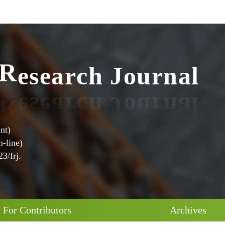
c
h
J
o
u
r
r
a
e
s
n
e
R
a
l
nt)
-line)
3/frj.
For Contributors
Archives