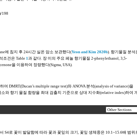
)/198
xane에 침지 후 24시간 실온 암소 보관했다(
Yeon and Kim 2020b
). 향기물질 분석은
 분석조건은 Table
1
과 같다. 장 미의 주요 페놀 향기물질 2-phenylethanol, 3,5-
damacenone을 이용하여 정량했다(Sigma, USA).
DMRT(Ducan’s multiple range test)와 ANOVA 분석(analysis of variance)을
향기 물질 함량을 최대 검출치 기준으로 상대 지수화(relative index)하여 
 품종 모 두 S1에서 S4로 꽃이 발달함에 따라 꽃과 꽃잎의 크기, 꽃잎 생체중은 10.1~15.6배 범위