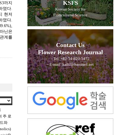
KSFS
 S3까지
하였다.
Korean Society for
까지 현저
Floricultural Science
소하였다.
9.6%),
토시아닌은
의 상관관계를
Contact Us
Flower Research Journal
- Tel: +82-54-820-5472
- E-mail: kafid@hanmail.net
를
 주 로
이드와
lics)