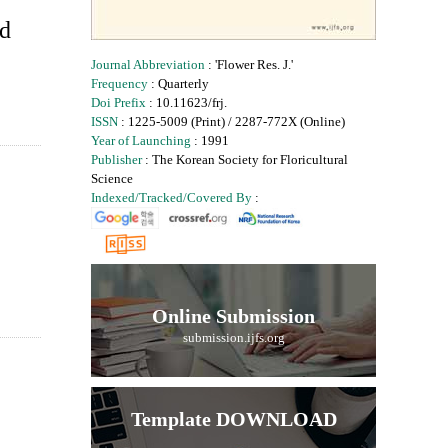
ud
Journal Abbreviation
: 'Flower Res. J.'
Frequency
: Quarterly
Doi Prefix
: 10.11623/frj.
ISSN
: 1225-5009 (Print) / 2287-772X (Online)
Year of Launching
: 1991
Publisher
: The Korean Society for Floricultural
Science
Indexed/Tracked/Covered By
:
Online Submission
submission.ijfs.org
Template DOWNLOAD