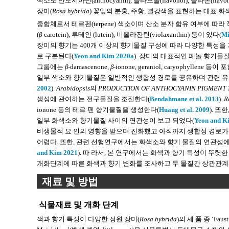
색소로 안토시아닌(anthocyanin), 플라보놀(flavonol), 플라본(flav
장미(
Rosa hybrida
) 꽃잎의 분홍, 주황, 빨강색을 표현하는 대표 화
중합체로서 테르펜(terpene) 색소이며 산소 분자 함유 여부에 따라 적색
(
β
-carotein), 루테인 (lutein), 비올라잔틴(violaxanthin) 등이 있다(
Mi
장미의 향기는 400개 이상의 향기물질 구성에 따라 다양한 특성을 가지며, 
로 구분된다(
Yeon and Kim 2020a
). 장미의 대표적인 페놀 향기물질에는 2-ph
그룹에는
β
-damascenone,
β
-ionone, geraniol, caryophyllene 등
일부 색소와 향기물질은 일반적인 생합성 경로를 공유하며 관련 유전
2002
).
Arabidopsis
의
PRODUCTION OF ANTHOCYANIN PIGMENT 
생성에 관여하는 전구물질을 조절한다(
Bendahmane et al. 2013
).
R
ionone 등의 테르 펜 향기물질을 생성한다(
Huang et al. 2009
). 또한
일부 화색소와 향기물질 사이의 연관성이 보고 되었다(
Yeon and K
비생물적 요 인의 영향을 받으며 진화했고 아직까지 생합성 경로가
어렵다. 또한, 관련 선행연구에서는 화색소와 향기 물질의 연관성에
and Kim 2021
). 따 라서, 본 연구에서는 화색과 향기 특성이 
개화단계에 따른 화색과 향기 변화를 조사하고 두 물질간 상관관계
재료 및 방법
식물재료 및 개화 단계
색과 향기 특성이 다양한 정원 장미(
Rosa hybrida
)의 세 품 종 ‘Fausti