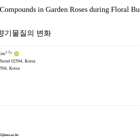
 Compounds in Garden Roses during Floral B
 향기물질의 변화
1,2
Kim
*
 Seoul 02504, Korea
2504, Korea
2@uos.ac.kr