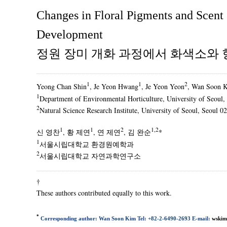
Changes in Floral Pigments and Scent
Development
정원 장미 개화 과정에서 화색소와
1
1
2
Yeong Chan Shin
, Je Yeon Hwang
, Je Yeon Yeon
, Wan Soon 
1
Department of Environmental Horticulture, University of Seoul,
2
Natural Science Research Institute, University of Seoul, Seoul 0
1
1
2
1,2
신 영찬
, 황 제연
, 연 제연
, 김 완순
*
1
서울시립대학교 환경원예학과
2
서울시립대학교 자연과학연구소
†
These authors contributed equally to this work.
*
Corresponding author: Wan Soon Kim Tel: +82-2-6490-2693 E-mail:
wskim