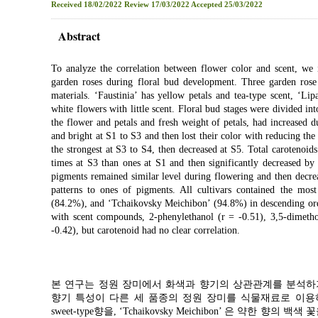
Received
18/02/2022
Review
17/03/2022
Accepted
25/03/2022
Abstract
To analyze the correlation between flower color and scent, we 
garden roses during floral bud development. Three garden rose c
materials. ‘Faustinia’ has yellow petals and tea-type scent, ‘
white flowers with little scent. Floral bud stages were divided into
the flower and petals and fresh weight of petals, had increased 
and bright at S1 to S3 and then lost their color with reducing the 
the strongest at S3 to S4, then decreased at S5. Total carotenoid
times at S3 than ones at S1 and then significantly decreased by
pigments remained similar level during flowering and then decre
patterns to ones of pigments. All cultivars contained the mos
(84.2%), and ‘Tchaikovsky Meichibon’ (94.8%) in descending orde
with scent compounds, 2-phenylethanol (r = -0.51), 3,5-dimethox
-0.42), but carotenoid had no clear correlation.
본 연구는 정원 장미에서 화색과 향기의 상관관계를 분석하
향기 특성이 다른 세 품종의 정원 장미를 식물재료로 이용하였다. ‘F
sweet-type향을, ‘Tchaikovsky Meichibon’ 은 약