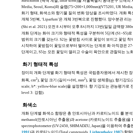
Meichibon’(백색 계열, little scent)을 서울특별시 동대문구
Media, Seoul, Korea)와 슬랩(75×200×1,000mm)(V75201, U
화기 형태, 화색소와 향기물 질의 변화 양상을 조사하였다. 개화 특성과 화색소 
개체 5반복, ‘Liparfum’은 개체 3반복으로 진행했다. 양수분관 리는 장미 수경재배
(Shi et al. 2021) 오전 8 시부터 오후 8시까지 13번(일일 급액량 380m
개화 단계는 화아 크기와 형태적 특성을 구분하여 5단계 (S1~S5)로 
범위의 크기를 갖는다. S2는 꽃받침 사이로 꽃잎이 보이고 꽃잎 착색
시작하여 꽃받침이 꽃잎으로부터 떨어지는 단계로 화 아직경은 27~
단계이고, S5는 모든 꽃잎이 열리고 수술이 육안으로 관찰되는 노
화기 형태적 특성
장미의 개화 단계별 화기 형태적 특성은 국립종자원에서 제시한 
2
2
화폭, cm
), 꽃잎 크기 (길이×너비, mm
), 꽃잎 생체중(g), 향기강도(관능강도,
scale; b*: yellow-blue scale)을 설정했다. 향 기강도는 관능평
level 3: 강함).
화색소
개화 단계별 화색소 함량은 총 안토시아닌과 카로티노이드 를 분석했으며
methanol(안토시아닌 추출용)과 acetone (카로티노이드 추출용)을 10
spectrophotometer (UV-2450, SHIMADZU, Japan)을 이용하
1991
)과 카로티노이드(Total carotenoids,
Lightenthaler 1987
) 함