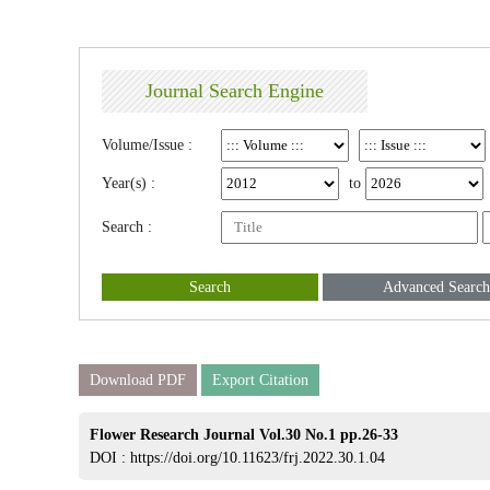
Journal Search Engine
Volume/Issue :
Year(s) :
to
Search :
Search
Advanced Search
Download PDF
Export Citation
Flower Research Journal Vol.30 No.1 pp.26-33
DOI :
https://doi.org/10.11623/frj.2022.30.1.04