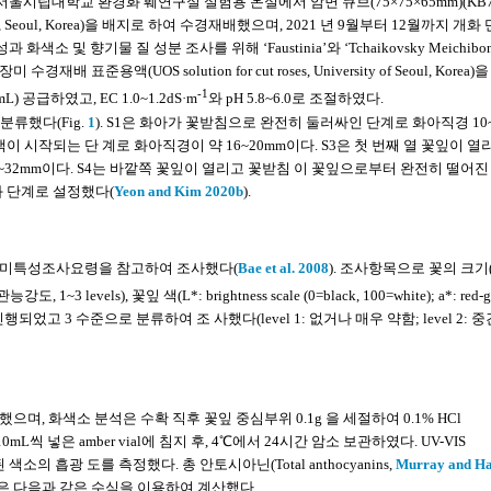
 소재의 서울시립대학교 환경화 훼연구실 실험용 온실에서 암면 큐브(75×75×65mm)(KB75
R Media, Seoul, Korea)을 배지로 하여 수경재배했으며, 2021 년 9월부터 12월까지 개
및 향기물 질 성분 조사를 위해 ‘Faustinia’와 ‘Tchaikovsky Meichibo
 표준용액(UOS solution for cut roses, University of Seoul, Korea
-1
L) 공급하였고, EC 1.0~1.2dS·m
와 pH 5.8~6.0로 조절하였다.
분류했다(Fig.
1
). S1은 화아가 꽃받침으로 완전히 둘러싸인 단계로 화아직경 10~
이 시작되는 단 계로 화아직경이 약 16~20mm이다. S3은 첫 번째 열 꽃잎이 열
32mm이다. S4는 바깥쪽 꽃잎이 열리고 꽃받침 이 꽃잎으로부터 완전히 떨어진
화 단계로 설정했다(
Yeon and Kim 2020b
).
장미특성조사요령을 참고하여 조사했다(
Bae et al. 2008
). 조사항목으로 꽃의 크기
 1~3 levels), 꽃잎 색(L*: brightness scale (0=black, 100=white); a*: red-g
가로 진행되었고 3 수준으로 분류하여 조 사했다(level 1: 없거나 매우 약함; level 2: 중
, 화색소 분석은 수확 직후 꽃잎 중심부위 0.1g 을 세절하여 0.1% HCl
mL씩 넣은 amber vial에 침지 후, 4℃에서 24시간 암소 보관하였다. UV-VIS
여 추출된 색소의 흡광 도를 측정했다. 총 안토시아닌(Total anthocyanins,
Murray and Ha
량은 다음과 같은 수식을 이용하여 계산했다.