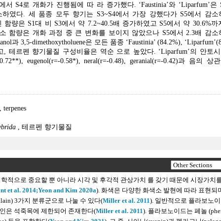
로 개화가 진행됨에 따 라 증가했다. ‘Faustinia’와 ‘Liparfum’은
하였다. 세 품종 모두 향기는 S3~S4에서 가장 강했다가 S5에서 감소
시아닌 함량은 S1대 비 S3에서 약 7.2~40.5배 증가하였고 S5에서 약 30.6%
’의 화색소 함량은 개화 과정 중 큰 변화를 보이지 않았으나 S5에서 2.3배 감
dimethoxytholuene은 모든 품종 ‘Faustinia’ (84.2%), ‘Liparfum’(8
비율을 보였고, 테르펜 향기물질 구성비율은 역순 으로 높았다. ‘Liparfum’의 안
-0.72**), eugenol(r=-0.58*), neral(r=-0.48), geranial(r=-0.42)과 음
,
terpenes
ybrida
,
테르펜 향기물질
태학적으로 중요할 뿐 아니라 시각 및 후각적 관상가치 를 갖기 때문에 시장가치
t et al. 2014;
Yeon and Kim 2020a
). 화색은 다양한 화색소 발현에 따라 표현되며
talain) 3가지 분류군으로 나눌 수 있다(
Miller et al. 2011
). 일반적으로 플라보노
레인은 석죽목에 제한되어 존재한다(
Miller et al. 2011
). 플라보노이드는 페놀 (pheno