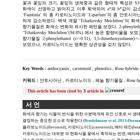
꽃과 꽃잎의 크기, 꽃잎의 생체중과 같은 형태적 특성은 S1에서 S4
화색이 선명하고 밝아지고 이후 퇴색되어 a*와 b*값이 감소
‘Faustinia’ 의 총 카로티노이드와 ‘Liparfum’의 총 안토
하게 감소하였다. 백색 계열 ‘Tchaikovsky Meichibon
향기물질은 화색소 변화와 유사한 패턴을 보였다. 2-phenylethanol과 3,5-
‘Tchaikovsky Meichibon’(94.8%) 에서 높은 함량
향기물질 2-phenylethanol (r=-0.51), 3,5-dimethoxytoluene(r=
보였으나, 카로티노이드는 명확한 상관성을 갖지 않았다.
Key Words :
anthocyanin
,
carotenoid
,
phenolics
,
Rosa hybrida
키워드 :
안토시아닌
,
카로티노이드
,
페놀 향기물질
,
Rosa h
This article has been cited by
3
article in
서 언
화색과 향기는 식물의 번식을 위한 수분매개체 유인 신호로 서 생
결정하는 중요한 요소로 작용한다 (
Bendahmane et al. 2013;
Dormon
플라보노이드(flavonoid), 카로티노이드(carotenoid), 베타 레인(be
카로티노이드는 대부분 의 현화식물 꽃에서 축적되는 반면, 베타