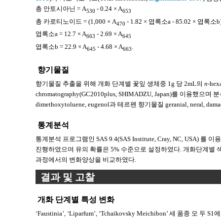
총 안토시아닌 = A
- 0.24 × A
530
653
총 카로티노이드 = (1,000 × A
- 1.82 × 엽록소a - 85.02 × 엽록소b
470
엽록소a = 12.7 × A
- 2.69 × A
663
645
엽록소b = 22.9 × A
- 4.68 × A
.
645
663
향기물질
향기물질 추출을 위해 개화 단계별 꽃잎 생체중 1g 당 2mL의
n
-he
chromatography(GC2010plus, SHIMADZU, Japan)를 이용했으며
dimethoxytoluene, eugenol과 테르펜 향기물질 geranial, neral, 
통계분석
통계분석 프로그램인 SAS 9.4(SAS Institute, Cray, NC, USA) 를 이용하여 
진행하였으며 유의 확률은 5% 수준으로 설정하였다. 개화단계별 색소와 
과정에서의 변화양상을 비교하였다.
결과 및 고찰
개화 단계별 특성 변화
‘Faustinia’, ‘Liparfum’, ‘Tchaikovsky Meichibon’ 세