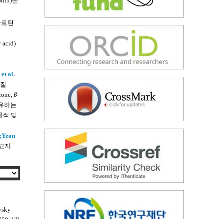
onin)은
타카로틴
cid)
et al.
물질
cone,
β
-
공유하는
물적 및
;
Yeon
하고자
vsky