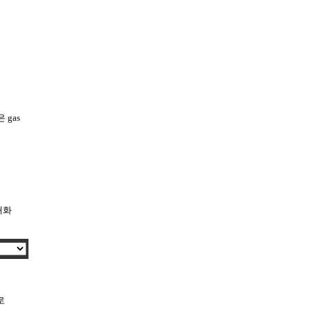
 gas
개화
로