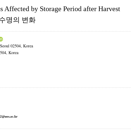
s Affected by Storage Period after Harvest
화수명의 변화
 Seoul 02504, Korea
2504, Korea
2@uos.ac.kr