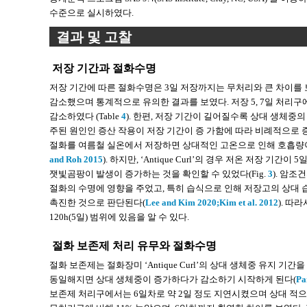
수준으로 실시하였다.
결과 및 고찰
저장 기간과 절화수명
저장 기간에 따른 절화수명은 3일 저장까지는 무처리와 큰 차이를 
감소했으며 통계적으로 유의한 결과를 보였다. 저장 5, 7일 처리구
감소하였다 (Table
4
). 한편, 저장 기간이 길어질수록 상대 생체중의
주된 원인인 증산 작용이 저장 기간이 증 가함에 따라 비례적으로
절화를 여름철 실온에서 저장하면 상대적인 고온으로 인해 호흡량이
and Roh 2015
). 하지만, ‘Antique Curl’의 경우 저온 저장
잿빛곰팡이 발생이 증가하는 것을 확인할 수 있었다(Fig.
3
). 암
절화의 수명에 영향을 주었고, 특히 습식으로 인해 저장고의 상대 습도
촉진한 것으로 판단된다(
Lee and Kim 2020;
Kim et al. 2012
). 따
120h(5일) 범위에 있음을 알 수 있다.
절화 보존제 처리 유무와 절화수명
절화 보존제는 절화장미 ‘Antique Curl’의 상대 생체중 유지 기간을
동일해지면 상대 생체중이 증가하다가 감소하기 시작하게 된다(
Pa
보존제 처리구에서는 6일차로 약 2일 정도 지연시켰으며 상대 적으