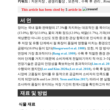
키워드 :
저온저장
,
광생리활성
,
보존제
,
수확 후 관리
,
Rosa
This article has been cited by
5
article in
서 언
장미는 국내 절화 판매량의 27.3%를 차지하는 대표적인 품 목이다(
(15.0%), 향기(13.0%), 꽃의 개화 정도(12.0%), 색깔(11.7%), 가격
색상뿐만 아니라 신선도 또한 중요한 관상 항목으로 인식하므 로 
후 저장 및 유통 단계에서 절 화장미 품질에 영향을 미치는 환경요인은 시간(14
곰팡이(16.0%) 등이 있다(
Hoogerwerf et al. 1988
). 또한, 저 장
연장에 가장 효과적이다 (
Bang et al. 1999
). 수확 후 적절한 환경
여러 단계를 거치기 때문에 소비자에게 전달되기까지 적 어도 3~5
연장기술은 공급의 안정성을 확보하는데 효과적이다(
Lim et al. 20
수행되어 왔지만(
Lee and Kim 2020a;
Lee et al. 2018
), 수확 후 
시장에 고품질의 장미를 유 동적으로 공급하여 소비자의 만족도를 
지게 되었다(Oh and Lee 2019;
Yeon and Kim 2017
). 따라서 본 
조사하여 품질이 유지되는 저장 기간의 한계시점을 확인하고자 하
재료 및 방법
식물 재료