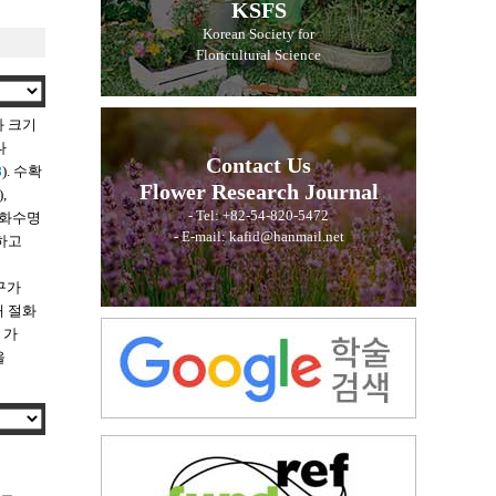
KSFS
Korean Society for
Floricultural Science
과 크기
나
Contact Us
8
). 수확
Flower Research Journal
,
- Tel: +82-54-820-5472
절화수명
- E-mail: kafid@hanmail.net
 하고
구가
내 절화
 가
을