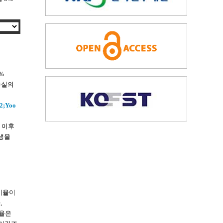
%
 손실의
2;
Yoo
 이후
생을
 비율이
,
수율은