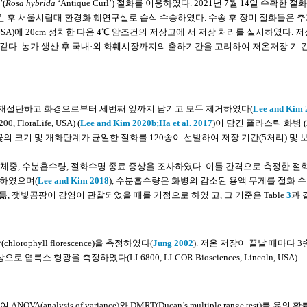
(
Rosa hybrida
‘Antique Curl’) 절화를 이용하였다. 2021년 7월 14일 수확한 절
킨 후 서울시립대 환경화 훼연구실로 습식 수송하였다. 수송 후 장미 절화들은 추
loraLife, USA)에 20cm 정치한 다음 4℃ 암조건의 저장고에 서 저장 처리를 실시하였다. 
 같다. 농가 생산 후 국내·외 화훼시장까지의 출하기간을 고려하여 저온저장 기 
m로 재절단하고 화경으로부터 세번째 잎까지 남기고 모두 제거하였다(
Lee and Kim 
, FloraLife, USA) (
Lee and Kim 2020b;
Ha et al. 2017
)이 담긴 플라스틱 화병 (
꽃의 크기 및 개화단계가 균일한 절화를 120송이 선발하여 저장 기간(5처리) 및 
생체중, 수분흡수량, 절화수명 종료 증상을 조사하였다. 이틀 간격으로 측정한 절
산하였으며(
Lee and Kim 2018
), 수분흡수량은 화병의 감소된 용액 무게를 절화 
듦, 잿빛곰팡이 감염이 관찰되었을 때를 기점으로 하였 고, 그 기준은 Table
3
과 
phyll florescence)을 측정하였다(
Jung 2002
). 저온 저장이 끝날 때마다 
형광을 측정하였다(LI-6800, LI-COR Biosciences, Lincoln, USA).
NOVA(analysis of variance)와 DMRT(Ducan’s multiple range test)를 유의 확