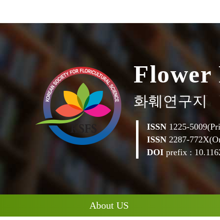
o
w
e
r
l
F
화훼연구지
ISSN
1225-5009(Pri
ISSN
2287-772X(On
DOI
prefix : 10.1162
About US