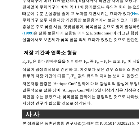
무처리구에 비해 11% 높았으며, 6일차까지 확연한 차이를 보였다
관계없이 무처리구에 비해 약 1.1배 증가했으나 유의적 차이 는 없었다
때문에 수분 손실량을 줄이 고 노화를 지연시키는 효과가 있다(
Hwa
무처리구 모두 저온저장 기간동안 보존용액에서 보관 되었기 때문에 보존
증상은 주로 꽃잎 시듦, 잿빛곰팡이, 꽃목굽음 순으로 많이 발생하였는
(1999)
은 절화 보존제에 포함된 에티오닌(ethionine)이 리그닌
실험에서도 보존제가 꽃목 굽음 억제 효과가 있었던 것으로 판단된
저장 기간과 엽록소 형광
F
/F
은 최대양자수율을 의미하며 F
, 즉 F
– F
는 크고 F
이 작
v
m
v
m
o
m
식물이 광생리적으로 건전하 고, 이것보다 낮은 경우 스트레스 환
유무와 저장 기간에 따른 F
/F
값의 유의적 차이는 보이 지 않았으며 
v
m
저온저장 환경은 ‘Antique Curl’ 절화에 대해 광생리적 활성에
결론적으로 절화 장미 ‘Antique Curl’에서 5일 이상의 저온
확인할 수는 없었으나, 꽃목굽음 완화에는 긍정적인 것으로 나타났다
저장성 연구가 필요할 것으로 생각된다.
사 사
본 성과물은 농촌진흥청 연구사업(과제번호 PJ015014032022) 의