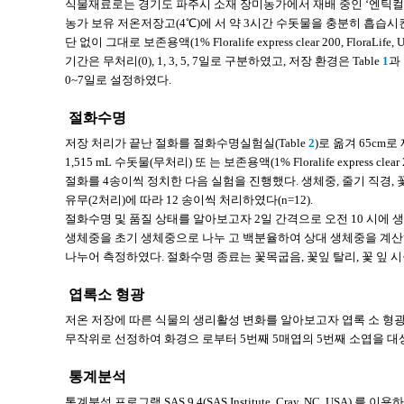
식물재료로는 경기도 파주시 소재 장미농가에서 재배 중인 ‘엔틱컬’
농가 보유 저온저장고(4℃)에 서 약 3시간 수돗물을 충분히 흡습시
단 없이 그대로 보존용액(1% Floralife express clear 200, F
기간은 무처리(0), 1, 3, 5, 7일로 구분하였고, 저장 환경은 Table
1
과
0~7일로 설정하였다.
절화수명
저장 처리가 끝난 절화를 절화수명실험실(Table
2
)로 옮겨 65c
1,515 mL 수돗물(무처리) 또 는 보존용액(1% Floralife express clear 200
절화를 4송이씩 정치한 다음 실험을 진행했다. 생체중, 줄기 직경, 
유무(2처리)에 따라 12 송이씩 처리하였다(n=12).
절화수명 및 품질 상태를 알아보고자 2일 간격으로 오전 10 시에 
생체중을 초기 생체중으로 나누 고 백분율하여 상대 생체중을 계
나누어 측정하였다. 절화수명 종료는 꽃목굽음, 꽃잎 탈리, 꽃 잎 시
엽록소 형광
저온 저장에 따른 식물의 생리활성 변화를 알아보고자 엽록 소 형광(chloro
무작위로 선정하여 화경으 로부터 5번째 5매엽의 5번째 소엽을 대상으로 엽록소 
통계분석
통계분석 프로그램 SAS 9.4(SAS Institute, Cray, NC, USA) 를 이용하여 A