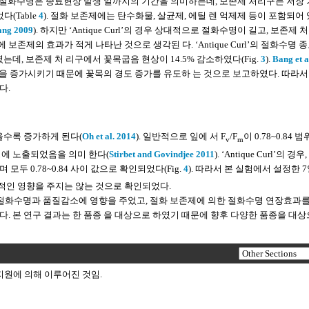
. 절화수명은 종료현상 발생 일까지의 기간을 의미하는데, 보존제 처리구는 저장
(Table
4
). 절화 보존제에는 탄수화물, 살균제, 에틸 렌 억제제 등이 포함되어
ng 2009
). 하지만 ‘Antique Curl’의 경우 상대적으로 절화수명이 길고, 보존제 
제의 효과가 적게 나타난 것으로 생각된 다. ‘Antique Curl’의 절화수명 
데, 보존제 처 리구에서 꽃목굽음 현상이 14.5% 감소하였다(Fig.
3
).
Bang et a
 함량을 증가시키기 때문에 꽃목의 경도 증가를 유도하 는 것으로 보고하였다. 따라서
다.
을수록 증가하게 된다(
Oh et al. 2014
). 일반적으로 잎에 서 F
/F
이 0.78~0.84 
v
m
경에 노출되었음을 의미 한다(
Stirbet and Govindjee 2011
). ‘Antique Curl’의 경우
모두 0.78~0.84 사이 값으로 확인되었다(Fig.
4
). 따라서 본 실험에서 설정한 
 부정적인 영향을 주지는 않는 것으로 확인되었다.
 저장은 절화수명과 품질감소에 영향을 주었고, 절화 보존제에 의한 절화수명 연장효과
. 본 연구 결과는 한 품종 을 대상으로 하였기 때문에 향후 다양한 품종을 대상
 지원에 의해 이루어진 것임.