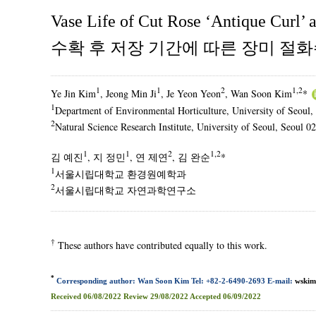
Vase Life of Cut Rose ‘Antique Curl’ a
수확 후 저장 기간에 따른 장미 절
1
1
2
1,2
Ye Jin Kim
, Jeong Min Ji
, Je Yeon Yeon
, Wan Soon Kim
*
1
Department of Environmental Horticulture, University of Seoul,
2
Natural Science Research Institute, University of Seoul, Seoul 0
1
1
2
1,2
김 예진
, 지 정민
, 연 제연
, 김 완순
*
1
서울시립대학교 환경원예학과
2
서울시립대학교 자연과학연구소
†
These authors have contributed equally to this work.
*
Corresponding author: Wan Soon Kim Tel: +82-2-6490-2693 E-mail:
wskim
Received
06/08/2022
Review
29/08/2022
Accepted
06/09/2022