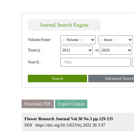
Journal Search Engine
Volume/Issue :
Year(s) :
to
Search :
Search
Advanced Search
Download PDF
Export Citation
Flower Research Journal Vol.30 No.3 pp.129-135
DOI :
https://doi.org/10.11623/frj.2022.30.3.07