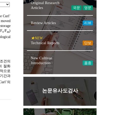
Original Research
Articles
국문
영문
ue Curl’
e moved
Review Articles
리뷰
 storage
(F
/F
)
v
m
ological
Technical Reports
단보
New Cultivar
암조건의
Introduction
품종
겨 절화
의적으로
 기간과
rl’의
논문유사도검사