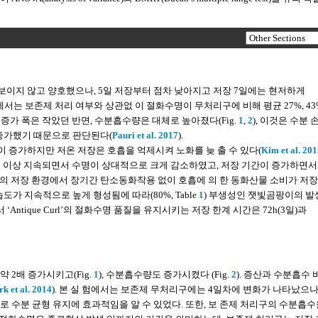
보이지 않고 양호했으나, 5일 저장부터 점차 낮아지고 저장 7일에는 현저하게
에서는 보존제 처리 여부와 상관없 이 절화수명이 무처리구에 비해 평균 27%, 43
 증가 폭은 작았던 반면, 수분흡수량은 대체로 높아졌다(Fig.
1
,
2
), 이것은 수분
 증가했기 때문으로 판단된다(
Pauri et al. 2017
).
 증가하지만 저온 저장은 호흡을 억제시켜 노화를 늦 출 수 있다(
Kim et al. 201
 기간이 5일 이상 지속되면서 수명이 상대적으로 크게 감소하였고, 저장 기간이 증가하면서
조건의 저장 환경에서 장기간 탄소동화작용 없이 호흡에 의 한 동화산물 소비가 저장
가 지속적으로 높게 형성됨에 따라(80%, Table
1
) 부생성인 잿빛곰팡이의 발
라서 ‘Antique Curl’의 절화수명 품질을 유지시키는 저장 한계 시간은 72h(3일)과
 약 2배 증가시키고(Fig.
1
), 수분흡수량도 증가시켰다 (Fig.
2
). 증산과 수분흡수
rk et al. 2014
). 본 실 험에서는 보존제 무처리구에는 4일차에 변화가 나타났으나
로 수분 균형 유지에 효과적임을 알 수 있었다. 또한, 보 존제 처리구의 수분흡