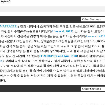
 hybrida
MAFRA 2021
). 절화 시장에서 소비자의 화훼 구매요 인은 신선도(29.0%), 모양
(10.3%), 꽃의 수명(6.0%) 순으로 나타났다(
Lim et al. 2013
). 소비자는 꽃의 모양이
절화 시장에서 경쟁력을 갖추기 위해서는 품질 유지가 필 수적이다(
Lee et al. 201
.9%), 온도 (15.9%), 상대습도(13.7%), 에틸렌(8.4%), 박테리아(16.9%)
 방식에는 건식 또는 습식, 상온 또는 저온 조건으로 나뉘며 그 중 습식·저온 처리가 
 관리와 신속한 유통 은 절화 품질 유지에 중요하지만, 국내 절화 유통은 다소 복잡
일 이상의 긴 시간이 소요된다(
aT 2020;
Park and Kim 1998
). 따라서 절화수명의
14
). 장미의 경우 상대적 으로 절화수명이 짧기 때문에 다양한 절화수명 증진 연
일정 기간의 저장에 따른 절화수명과 품질에 대한 검토가 필요한 실정이다. 특히 국
증진시키고 화훼 소비 를 촉진에 기여할 수 있는 방안으로 절화 저장성에 관심을
실험에서는 수확 후 절화의 저장 기간이 저장 후 절화의 수명과 품질에 미치는 영향
였다.