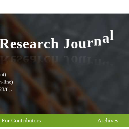
R
e
s
e
a
r
c
h
J
o
u
r
n
a
l
nt)
-line)
3/frj.
For Contributors
Archives