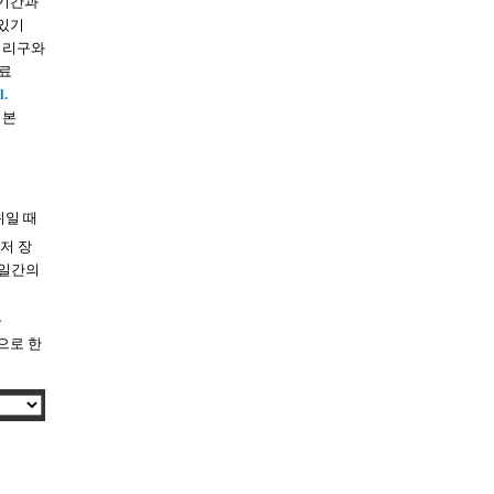
 기간과
 있기
처 리구와
종료
l.
 본
범위일 때
, 저 장
7일간의
를
으로 한