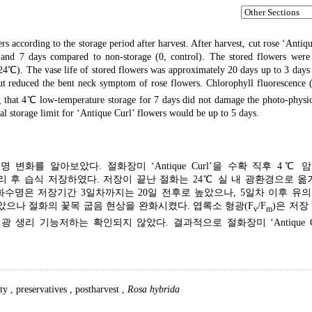
rs according to the storage period after harvest. After harvest, cut rose ‘Antiq
 and 7 days compared to non-storage (0, control). The stored flowers wer
 (24℃). The vase life of stored flowers was approximately 20 days up to 3 days
but reduced the bent neck symptom of rose flowers. Chlorophyll fluorescence 
ng that 4℃ low-temperature storage for 7 days did not damage the photo-physi
ial storage limit for ‘Antique Curl’ flowers would be up to 5 days.
변화를 알아보았다. 절화장미 ‘Antique Curl’을 수확 직후 4℃ 
액 처리 후 습식 저장하였다. 저장이 끝난 절화는 24℃ 실 내 광환경으로 옮
화수명은 저장기간 3일차까지는 20일 전후로 높았으나, 5일차 이후 유
으나 절화의 꽃목 굽음 현상을 완화시켰다. 엽록소 형광(F
/F
)은 저장
v
m
광 생리 기능저하는 확인되지 않았다. 결과적으로 절화장미 ‘Antique Cu
ity
,
preservatives
,
postharvest
,
Rosa hybrida