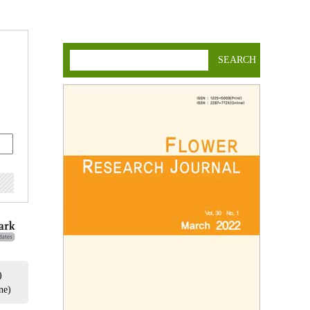
SEARCH
)
ne)