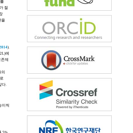
화를
가 절
저장
간을
2014
).
2L)에
보존제
화의
수로
같다.
3송이씩
률 5%