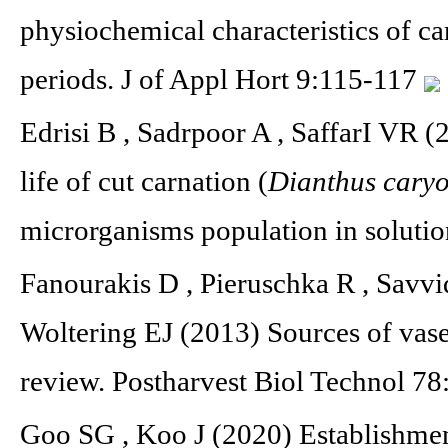
physiochemical characteristics of ca
periods. J of Appl Hort 9:115-117
Edrisi B , Sadrpoor A , SaffarI VR (
life of cut carnation (
Dianthus cary
microrganisms population in solutio
Fanourakis D , Pieruschka R , Savvid
Woltering EJ (2013) Sources of vase l
review. Postharvest Biol Technol 7
Goo SG , Koo J (2020) Establishmen