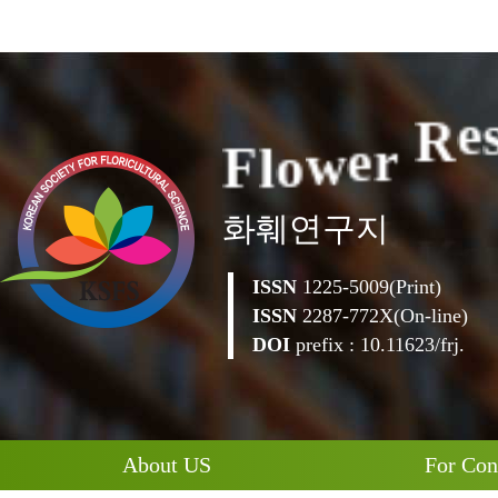
F
l
o
w
e
r
R
e
화훼연구지
ISSN
1225-5009(Print)
ISSN
2287-772X(On-line)
DOI
prefix : 10.11623/frj.
About US
For Con