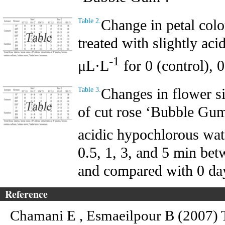
Change in petal col
Table 2.
treated with slightly ac
-1
μL·L
for 0 (control), 0
Changes in flower si
Table 3.
of cut rose ‘Bubble Gum’
acidic hypochlorous wat
0.5, 1, 3, and 5 min bet
and compared with 0 da
Reference
Chamani E , Esmaeilpour B (2007) T