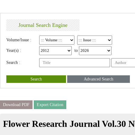
Journal Search Engine
Volume/Issue :
Year(s) :
to
Search :
Search
Advanced Search
Download PDF
Export Citation
Flower Research Journal Vol.30 N