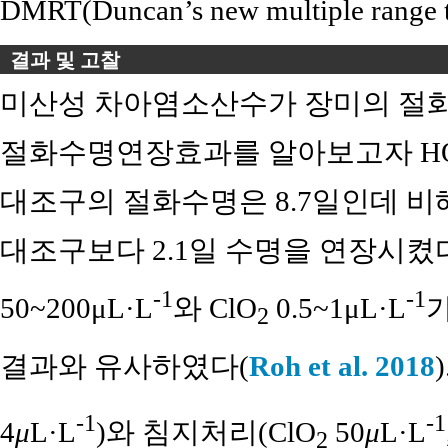
DMRT(Duncan’s new multiple ra
결과 및 고찰
미산성 차아염소산수가 장미의 절
절화수명연장효과를 알아보고자 HOC
대조구의 절화수명은 8.7일인데 비해 
대조구보다 2.1일 수명을 연장시켰다(
-1
-1
50~200μL·L
와 ClO
0.5~1μL·L
2
결과와 유사하였다(
Roh et al. 2018
-1
-1
4
μ
L·L
)와 침지처리(ClO
50
μ
L·L
2