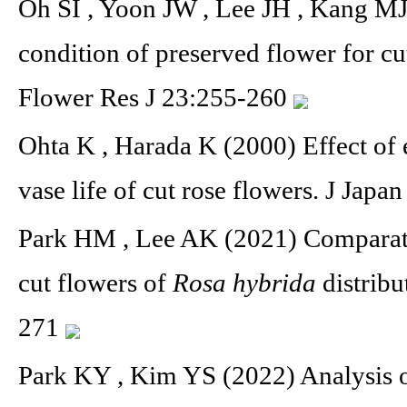
Oh SI , Yoon JW , Lee JH , Kang M
condition of preserved flower for c
Flower Res J 23:255-260
Ohta K , Harada K (2000) Effect of 
vase life of cut rose flowers. J Jap
Park HM , Lee AK (2021) Comparativ
cut flowers of
Rosa hybrida
distrib
271
Park KY , Kim YS (2022) Analysis of