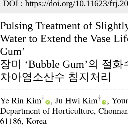
DOI :
https://doi.org/10.11623/frj.2
Pulsing Treatment of Slight
Water to Extend the Vase Li
Gum’
장미 ‘Bubble Gum’의 
차아염소산수 침지처리
†
†
Ye Rin Kim
, Ju Hwi Kim
, You
Department of Horticulture, Chonnam
61186, Korea