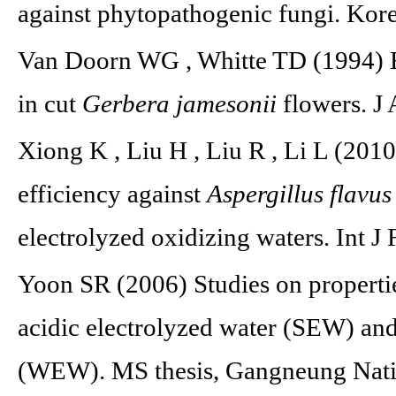
against phytopathogenic fungi. Ko
Van Doorn WG , Whitte TD (1994) Ef
in cut
Gerbera jamesonii
flowers. J
Xiong K , Liu H , Liu R , Li L (2010
efficiency against
Aspergillus flavu
electrolyzed oxidizing waters. Int 
Yoon SR (2006) Studies on properties
acidic electrolyzed water (SEW) and
(WEW). MS thesis, Gangneung Nati