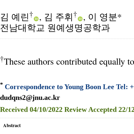
†
†
김 예린
, 김 주휘
, 이 영분*
전남대학교 원예생명공학과
†
These authors contributed equally to
*
Correspondence to Young Boon Lee Tel: +
dudqns2@jnu.ac.kr
Received
04/10/2022
Review
Accepted
22/12
Abstract