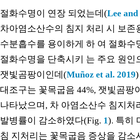
절화수명이 연장 되었는데(
Lee and
차아염소산수의 침지 처리 시 보존
수분흡수를 용이하게 하 여 절화수
절화수명을 단축시키 는 주요 원
잿빛곰팡이인데(
Muñoz et al. 2019
대조구는 꽃목굽음 44%, 잿빛곰팡이병
나타났으며, 차 아염소산수 침지처
발병률이 감소하였다(Fig.
1
). 특
침 지처리는 꽃목굽음 증상을 감소