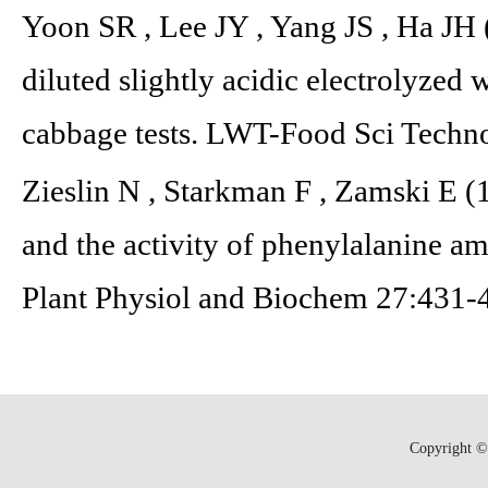
Yoon SR , Lee JY , Yang JS , Ha JH (
diluted slightly acidic electrolyzed 
cabbage tests. LWT-Food Sci Techn
Zieslin N , Starkman F , Zamski E (
and the activity of phenylalanine am
Plant Physiol and Biochem 27:431-
Copyright © 