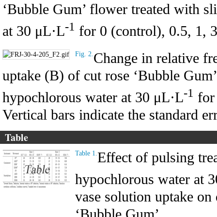
‘Bubble Gum’ flower treated with sl
-1
at 30 μL·L
for 0 (control), 0.5, 1, 
Change in relative fr
Fig. 2.
uptake (B) of cut rose ‘Bubble Gum’ 
-1
hypochlorous water at 30 μL·L
for 
Vertical bars indicate the standard er
Table
Effect of pulsing tre
Table 1.
hypochlorous water at 
vase solution uptake on 
‘Bubble Gum’.