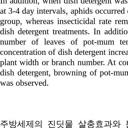
In addition, when dish detergent wa
at 3-4 day intervals, aphids occurred
group, whereas insecticidal rate re
dish detergent treatments. In additi
number of leaves of pot-mum tend
concentration of dish detergent incre
plant width or branch number. At con
dish detergent, browning of pot-mum
was observed.
주방세제의 진딧물 살충효과와 