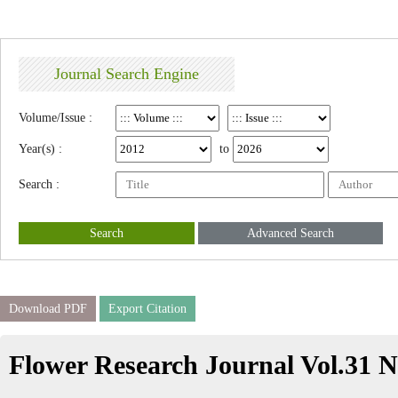
Journal Search Engine
Volume/Issue :
Year(s) :
to
Search :
Search
Advanced Search
Download PDF
Export Citation
Flower Research Journal Vol.31 N