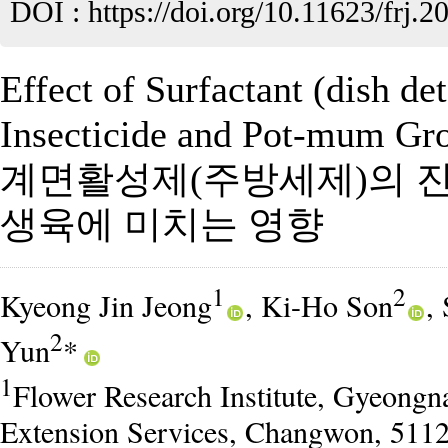
DOI :
https://doi.org/10.11623/frj.2
Effect of Surfactant (dish de
Insecticide and Pot-mum Gr
계면활성제(주방세제)의 
생육에 미치는 영향
1
2
Kyeong Jin Jeong
, Ki-Ho Son
,
2
Yun
*
1
Flower Research Institute, Gyeongn
Extension Services, Changwon, 5112