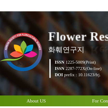
F
l
o
w
e
r
R
e
화훼연구지
ISSN
1225-5009(Print)
ISSN
2287-772X(On-line)
DOI
prefix : 10.11623/frj.
About US
For Con