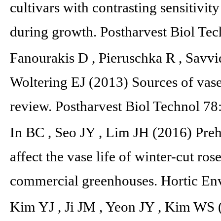
cultivars with contrasting sensitivity
during growth. Postharvest Biol Te
Fanourakis D , Pieruschka R , Savvid
Woltering EJ (2013) Sources of vase l
review. Postharvest Biol Technol 78
In BC , Seo JY , Lim JH (2016) Pre
affect the vase life of winter-cut ro
commercial greenhouses. Hortic En
Kim YJ , Ji JM , Yeon JY , Kim WS (