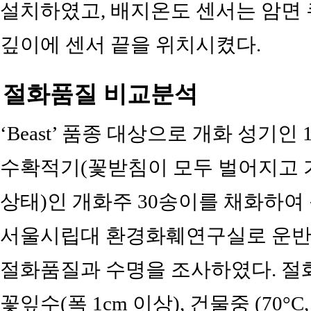
설치하였고, 배지온도 센서는 암면 큐브
깊이에 센서 끝을 위치시켰다.
절화품질 비교분석
‘Beast’ 품종 대상으로 개화 성기인 
수확적기(꽃받침이 모두 벌어지고 가
상태)인 개화주 30송이를 채화하여
서울시립대 환경화훼연구실로 운반
절화품질과 수명을 조사하였다. 절화
꽃잎수(폭 1cm 이상), 건물중 (70°