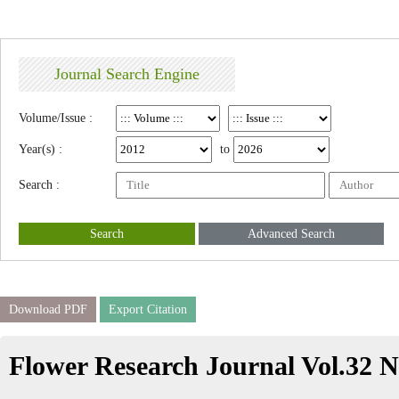
Journal Search Engine
Volume/Issue :
Year(s) :
to
Search :
Search
Advanced Search
Download PDF
Export Citation
Flower Research Journal Vol.32 N