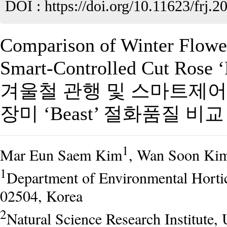
DOI :
https://doi.org/10.11623/frj.2
Comparison of Winter Flowe
Smart-Controlled Cut Rose ‘
겨울철 관행 및 스마트제
장미 ‘Beast’ 절화품질 비교
1
Mar Eun Saem Kim
, Wan Soon Ki
1
Department of Environmental Horticu
02504, Korea
2
Natural Science Research Institute, 