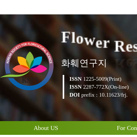
e
R
F
l
o
w
e
r
화훼연구지
ISSN
1225-5009(Print)
ISSN
2287-772X(On-line)
DOI
prefix : 10.11623/frj.
About US
For Con