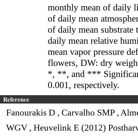
monthly mean of daily l
of daily mean atmosphe
of daily mean substrate
daily mean relative hum
mean vapor pressure defi
flowers, DW: dry weight
*, **, and *** Significa
0.001, respectively.
Reference
Fanourakis D , Carvalho SMP , Alm
WGV , Heuvelink E (2012) Postharves