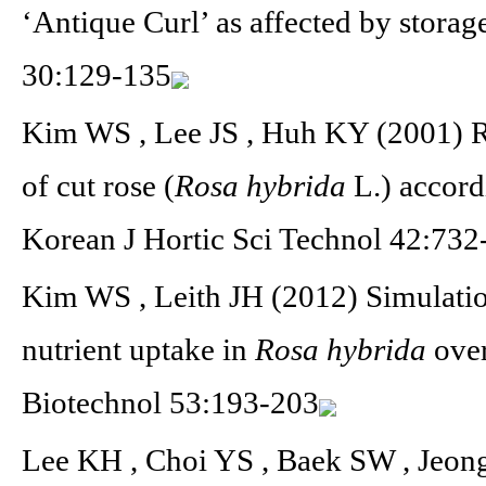
‘Antique Curl’ as affected by storag
30:129-135
Kim WS , Lee JS , Huh KY (2001) Ro
of cut rose (
Rosa hybrida
L.) accord
Korean J Hortic Sci Technol 42:732
Kim WS , Leith JH (2012) Simulatio
nutrient uptake in
Rosa hybrida
ove
Biotechnol 53:193-203
Lee KH , Choi YS , Baek SW , Jeon