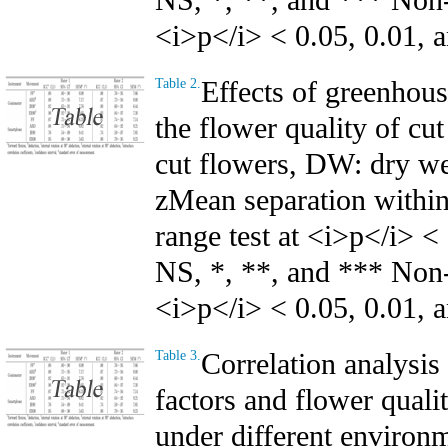
<i>p</i> < 0.05, 0.01, a
Effects of greenhou
Table 2.
the flower quality of cu
cut flowers, DW: dry we
zMean separation withi
range test at <i>p</i> <
NS, *, **, and *** Non-s
<i>p</i> < 0.05, 0.01, a
Correlation analysi
Table 3.
factors and flower qualit
under different environ