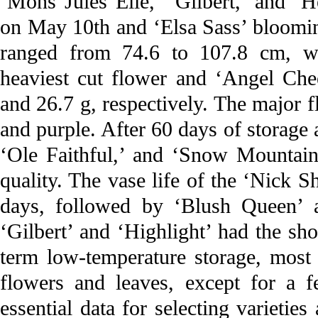
‘Mons Jules Elie,’ ‘Gilbert,’ and ‘
on May 10th and ‘Elsa Sass’ bloomin
ranged from 74.6 to 107.8 cm, wi
heaviest cut flower and ‘Angel Chee
and 26.7 g, respectively. The major f
and purple. After 60 days of storage 
‘Ole Faithful,’ and ‘Snow Mountain
quality. The vase life of the ‘Nick S
days, followed by ‘Blush Queen’ a
‘Gilbert’ and ‘Highlight’ had the sho
term low-temperature storage, most 
flowers and leaves, except for a f
essential data for selecting varietie