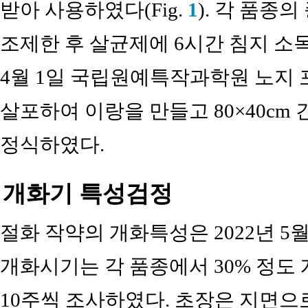
받아 사용하였다(Fig.
1
). 각 품종
조제한 후 살균제에 6시간 침지 소독
4월 1일 국립원예특작과학원 노지 포
살포하여 이랑을 만들고 80×40cm
정식하였다.
개화기 특성검정
절화 작약의 개화특성은 2022년 5
개화시기는 각 품종에서 30% 정도
10주씩 조사하였다. 초장은 지면으