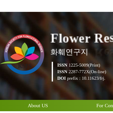
F
l
o
w
e
r
R
e
화훼연구지
ISSN
1225-5009(Print)
ISSN
2287-772X(On-line)
DOI
prefix : 10.11623/frj.
About US
For Con