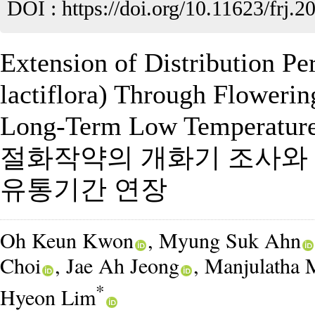
DOI :
https://doi.org/10.11623/frj.2
Extension of Distribution Pe
lactiflora) Through Floweri
Long-Term Low Temperature
절화작약의 개화기 조사와 
유통기간 연장
Oh Keun Kwon
, Myung Suk Ahn
Choi
, Jae Ah Jeong
, Manjulatha
*
Hyeon Lim