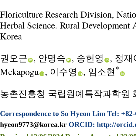
Floriculture Research Division, Natio
Herbal Science. Rural Development 
Korea
권오근
, 안명숙
, 송현영
, 정재
*
Mekapogu
, 이수영
, 임소현
농촌진흥청 국립원예특작과학원 
Correspondence to So Hyeon Lim Tel: +82-
hyeon9773@korea.kr
ORCID: http://orcid.