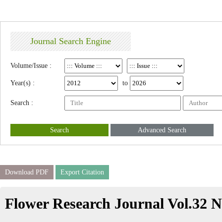
Journal Search Engine
Volume/Issue :
Year(s) :
to
Search :
Search
Advanced Search
Download PDF
Export Citation
Flower Research Journal Vol.32 N