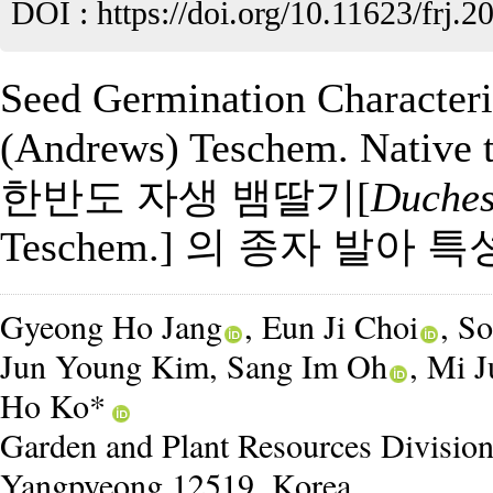
DOI :
https://doi.org/10.11623/frj.2
Seed Germination Characteri
(Andrews) Teschem. Native 
한반도 자생 뱀딸기[
Duches
Teschem.] 의 종자 발아 특
Gyeong Ho Jang
, Eun Ji Choi
, S
Jun Young Kim
, Sang Im Oh
, Mi 
Ho Ko*
Garden and Plant Resources Division
Yangpyeong 12519, Korea