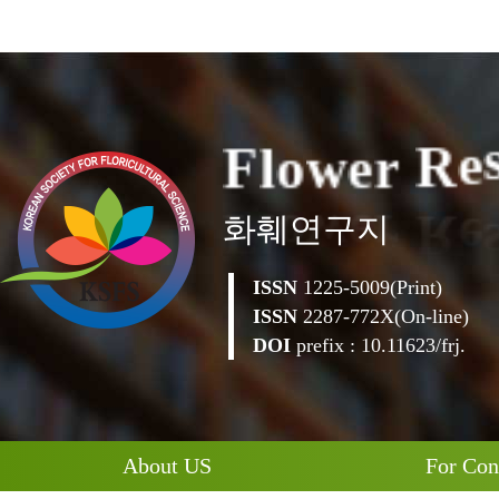
F
l
o
w
e
r
R
e
화훼연구지
ISSN
1225-5009(Print)
ISSN
2287-772X(On-line)
DOI
prefix : 10.11623/frj.
About US
For Con