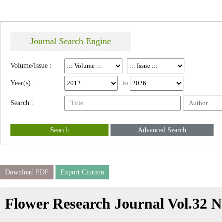
Journal Search Engine
Volume/Issue :
Year(s) :
to
Search :
Search
Advanced Search
Download PDF
Export Citation
Flower Research Journal Vol.32 N