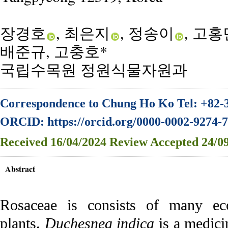
장경호
, 최은지
, 정송이
, 고홍
배준규, 고충호*
국립수목원 정원식물자원과
Correspondence to Chung Ho Ko Tel: +82-
ORCID: https://orcid.org/0000-0002-9274-
Received
16/04/2024
Review
Accepted
24/09
Abstract
Rosaceae is consists of many eco
plants.
Duchesnea indica
is a medici