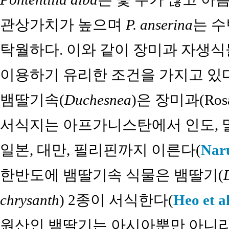
관상가치가 높으며
P. anserina
는 
탁월하다. 이와 같이 장미과 자생식
이용하기 유리한 조건을 가지고 있
뱀딸기속(
Duchesnea
)은 장미과(Ro
서식지는 아프가니스탄에서 인도, 말
일본, 대만, 필리핀까지 이른다(
Nar
한반도에 뱀딸기속 식물은 뱀딸기(
chrysanth
) 2종이 서식한다(
Heo et a
원산인 뱀딸기는 아시아뿐만 아니라