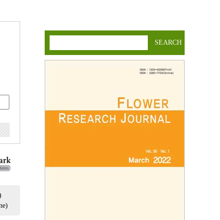
SEARCH
)
ne)