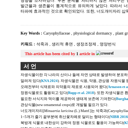
영향을 조사하였다. 루톤 분제를 처리하지 않은 처리구는 
발근율과 생존율이 통계적으로 유의하게 낮았다. 따라서 너
타파에 효과적인 것으로 확인되었다. 또한, 너도개미자리 삽목
Key Words :
Caryophyllaceae
,
physiological dormancy
,
plant g
키워드 :
석죽과
,
생리적 휴면
,
생장조정제
,
영양번식
This article has been cited by
1
article in
서 언
자생식물이란 각 나라의 산이나 들에 자연 상태로 발생하여 분포하고
알려져 있다(
KNA 2024
). 자생식물은 식용, 약용, 관상용 자원식
오래전부터 식재료와 의약품의 재료로 사용되어 왔다(
Arnason et a
정원식물로도 활용되고 있다(
Rupp et al. 2018
). 또한 자생식물은
필요한 서식지와 먹이를 제공하여 생태계 보존에 기여한다(
Burghar
관상식물(new ornamental crops)로 개발될 필요가 있다.
너도개미자리[
Minuartia laricina
(L.) Mattf.]는 석죽과(Caryo
1~5개가 줄기 끝부분에 취산꽃차례로 달리는 형태이다(
NIBR 2016
북방계 식물로 내한성이 강하여 정원 식물로도 활용이 가능하다(
K