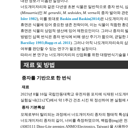
대한 정보가 미흡한 실정이다.
너도개미자리와 같은 다년생 초본 식물은 일반적으로 종자 번식, 삽
(
Minuartia
)인
M. gerardii
,
M. sedoides
,
M. verna
의 종자 발아와 관
Isler 1982
), 이를 토대로
Baskin and Baskin(2014)
은 나도개미자 리속 
휴면은 식물에 있어 중요한 생존 전략이며, 이는 식물이 적합한 환
휴면은 식물의 상업적 생산에 있어 제한요인이다. 그러나 종자의 발아
방법인 삽목 번식은 종자 번식에 비해 생산 주기가 짧으며, 균일한 
Barzilay 1993;
Rupp et al. 2011
). 그러나 아직 나도개미자리속의 
여부를 판단할 수 있는 연구가 필요한 실정이다.
따라서 본 연구는 너도개미자리의 산업화를 위한 대량번식기술을 확
재료 및 방법
종자를 기반으로 한 번식
재료
2023년 8월 16일 국립안동대학교 유전자원 포지에 식재된 너도개
실험실 내(22±2℃)에서 약 1주간 건조 시킨 뒤 정선하여 본 실험에
종자 기본특성
모체로부터 탈리되는 과정에서 너도개미자리 종자의 형태적 특성을 조사하였다. 
너도개미자리 종자의 길이, 너비를 측정하였으며, 백립중(mg)은 전자저울(
(AM3111 Dino-Lite premier, ANMO Electronics, Taiw