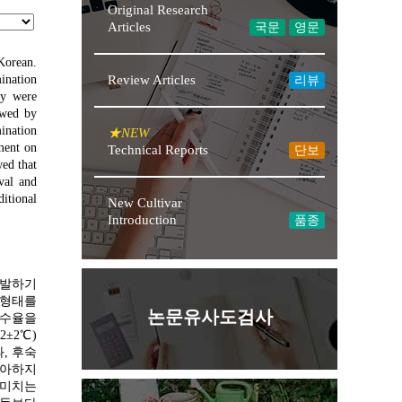
Original Research
Articles
국문
영문
 Korean.
ination
Review Articles
리뷰
ey were
owed by
mination
★NEW
tment on
Technical Reports
단보
ed that
val and
ditional
New Cultivar
Introduction
품종
 개발하기
 형태를
논문유사도검사
흡수율을
±2℃)
과, 후숙
발아하지
 미치는