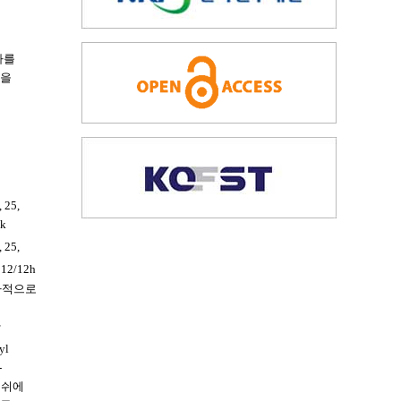
자를
분을
25,
k
25,
2/12h
추가적으로
간
yl
-
 디쉬에