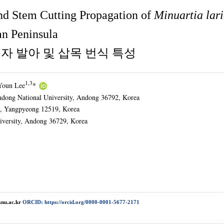
and Stem Cutting Propagation of
Minuartia lar
ean Peninsula
 발아 및 삽목 번식 특성
1,3
Youn Lee
*
ndong National University, Andong 36792, Korea
m, Yangpyeong 12519, Korea
iversity, Andong 36729, Korea
nu.ac.kr
ORCID: https://orcid.org/0000-0001-5677-2171