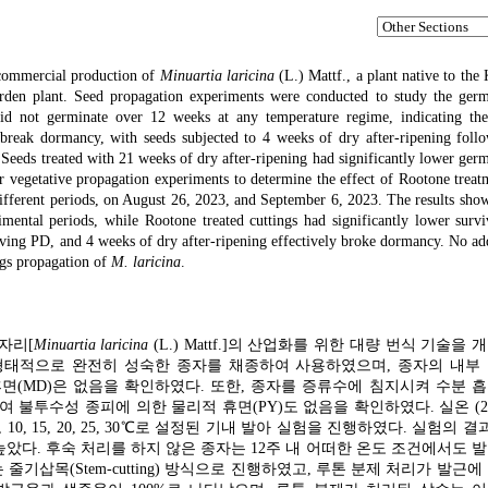
 commercial production of
Minuartia laricina
(L.) Mattf., a plant native to the
arden plant. Seed propagation experiments were conducted to study the germ
 did not germinate over 12 weeks at any temperature regime, indicating th
break dormancy, with seeds subjected to 4 weeks of dry after-ripening foll
 Seeds treated with 21 weeks of dry after-ripening had significantly lower ger
or vegetative propagation experiments to determine the effect of Rootone trea
ifferent periods, on August 26, 2023, and September 6, 2023. The results show
mental periods, while Rootone treated cuttings had significantly lower survi
aving PD, and 4 weeks of dry after-ripening effectively broke dormancy. No ad
ngs propagation of
M. laricina
.
자리[
Minuartia laricina
(L.) Mattf.]의 산업화를 위한 대량 번식 기술을
일 형태적으로 완전히 성숙한 종자를 채종하여 사용하였으며, 종자의 내부
면(MD)은 없음을 확인하였다. 또한, 종자를 증류수에 침지시켜 수분 
여 불투수성 종피에 의한 물리적 휴면(PY)도 없음을 확인하였다. 실온 (22
각각 4, 10, 15, 20, 25, 30℃로 설정된 기내 발아 실험을 진행하였다. 실험의 결
 높았다. 후숙 처리를 하지 않은 종자는 12주 내 어떠한 온도 조건에서도 
기삽목(Stem-cutting) 방식으로 진행하였고, 루톤 분제 처리가 발근에