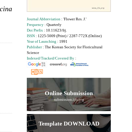
icina
Journal Abbreviation
: 'Flower Res. J.'
Frequency
: Quarterly
Doi Prefix
: 10.11623/frj.
ISSN
: 1225-5009 (Print) / 2287-772X (Online)
Year of Launching
: 1991
Publisher
: The Korean Society for Floricultural
Science
Indexed/Tracked/Covered By
:
Online Submission
submission.ijfs.org
Template DOWNLOAD