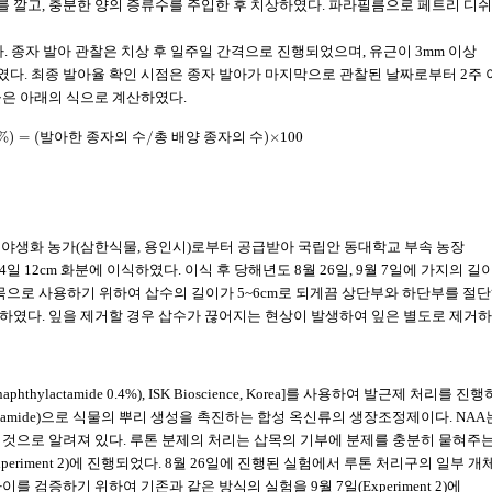
, Japan) 2매를 깔고, 충분한 양의 증류수를 주입한 후 치상하였다. 파라필름으로 페트리 디
. 종자 발아 관찰은 치상 후 일주일 간격으로 진행되었으며, 유근이 3mm 이상
다. 최종 발아율 확인 시점은 종자 발아가 마지막으로 관찰된 날짜로부터 2주 
율은 아래의 식으로 계산하였다.
%)
=
(
/
)×100
발
아
한
종
자
의
수
총
배
양
종
자
의
수
 7일 야생화 농가(삼한식물, 용인시)로부터 공급받아 국립안 동대학교 부속 농장
일 12cm 화분에 이식하였다. 이식 후 당해년도 8월 26일, 9월 7일에 가지의 길
삽목으로 사용하기 위하여 삽수의 길이가 5~6cm로 되게끔 상단부와 하단부를 절
하였다. 잎을 제거할 경우 삽수가 끊어지는 현상이 발생하여 잎은 별도로 제거
1-naphthylactamide 0.4%), ISK Bioscience, Korea]를 사용하여 발근제 처리를 진
phthylactamide)으로 식물의 뿌리 생성을 촉진하는 합성 옥신류의 생장조정제이다. NAA
 것으로 알려져 있다. 루톤 분제의 처리는 삽목의 기부에 분제를 충분히 뭍혀주
(Experiment 2)에 진행되었다. 8월 26일에 진행된 실험에서 루톤 처리구의 일부 개
 검증하기 위하여 기존과 같은 방식의 실험을 9월 7일(Experiment 2)에