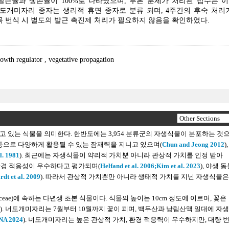
발근율과 생존율이 100%로 나타났으며, 루톤 분제가 처리된 삽수는 
도개미자리 종자는 생리적 휴면 종자로 분류 되며, 4주간의 후숙 처리
 번식 시 별도의 발근 촉진제 처리가 필요하지 않음을 확인하였다.
rowth regulator
,
vegetative propagation
 있는 식물을 의미한다. 한반도에는 3,954 분류군의 자생식물이 분포하는 것
물 등으로 다양하게 활용될 수 있는 잠재력을 지니고 있으며(
Chun and Jeong 2012
),
l. 1981
). 최근에는 자생식물이 약리적 가치뿐 아니라 관상적 가치를 인정 받아
 환경 적응성이 우수하다고 평가되며(
Helfand et al. 2006;
Kim et al. 2023
), 야생 
dt et al. 2009
). 따라서 관상적 가치뿐만 아니라 생태적 가치를 지닌 자생식물은
phyllaceae)에 속하는 다년생 초본 식물이다. 식물의 높이는 10cm 정도에 이르며, 꽃은
). 너도개미자리는 7월부터 10월까지 꽃이 피며, 백두산과 낭림산맥 일대에 자
NA 2024
). 너도개미자리는 높은 관상적 가치, 환경 적응력이 우수하지만, 대량 