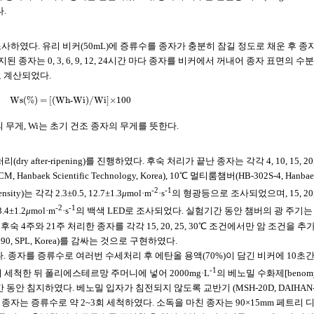
다.
하였다. 유리 비커(50mL)에 증류수를 종자가 충분히 잠길 정도로 채운 후 종
 종자는 0, 3, 6, 9, 12, 24시간 마다 종자를 비커에서 꺼내어 종자 표면의 수
 계산되었다.
Ws(%) = [(Wh-Wi)/Wi
]
×
100
 무게, Wi는 초기 건조 종자의 무게를 뜻한다.
 after-ripening)를 진행하였다. 후숙 처리가 끝난 종자는 각각 4, 10, 15, 20, 
k Scientific Technology, Korea), 10℃ 멀티룸챔버(HB-302S-4, Hanbae
-2
-1
density)는 각각 2.3±0.5, 12.7±1.3
μ
mol·m
·s
의 형광등으로 조사되었으며, 15, 20, 
-2
-1
.4±1.2
μ
mol·m
·s
의 백색 LED로 조사되었다. 실험기간 동안 챔버의 광 주기는 1
 4주와 21주 처리한 종자를 각각 15, 20, 25, 30℃ 조건에서만 암 조건을 
, SPL, Korea)를 감싸는 것으로 구현하였다.
. 종자를 증류수로 여러번 수세처리 후 에탄올 용액(70%)이 담긴 비커에 10초
-1
 세척한 뒤 폴리에스테르망 주머니에 넣어 2000mg·L
의 베노밀 수화제[benom
 용액에 24 시간 동안 침지하였다. 베노밀 입자가 침전되지 않도록 교반기 (MSH-20D, DAIHAN
리가 끝난 종자는 증류수로 약 2~3회 세척하였다. 소독을 마친 종자는 90×15mm 페트리