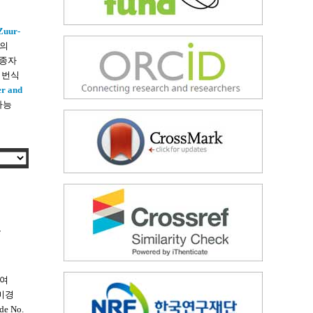
Zuur-
자의
 종자
 번식
r and
가능
는
하여
현미경
e No.