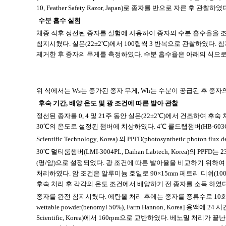
10, Feather Safety Razor, Japan)로 종자를 반으로 자른 후 관찰하였
수분 흡수 실험
채종 직후 정선된 종자를 실험에 사용하여 종자의 수분 흡수율을 조사
침지시켰다. 실온(22±2℃)에서 100립씩 3 반복으로 관찰하였다. 침지된
제거한 후 종자의 무게를 측정하였다. 수분 흡수율은 아래의 식으로
위 식에서는 Ws는 증가된 종자 무게, Wh는 수분이 공급된 후 종자의
후숙 기간, 배양 온도 및 광 조건에 따른 발아 관찰
정선된 종자를 0, 4 및 21주 동안 실온(22±2℃)에서 건조하여 후숙 처리(dry
30℃의 온도로 설정된 챔버에 치상하였다. 4℃ 콜드랩챔버(HB-603CM, Hanbae
Scientific Technology, Korea) 의 PPFD(photosynthetic photon flux 
30℃ 멀티룸챔버(LMI-3004PL, Daihan Labtech, Korea)의 PPFD는 23
(명/암)으로 설정되었다. 광 조건에 따른 발아율을 비교하기 위하여 후숙
처리하였다. 암 조건은 알루미늄 호일로 90×15mm 페트리 디쉬(10090
후숙 처리 후 각각의 온도 조건에서 배양하기 전 종자를 소독 하였다
종자를 완전 침지시켰다. 에탄올 처리 후에는 종자를 증류수로 10회
wettable powder(benomyl 50%), Farm Hannon, Korea]
Scientific, Korea)에서 160rpm으로 교반하였다. 베노밀 처