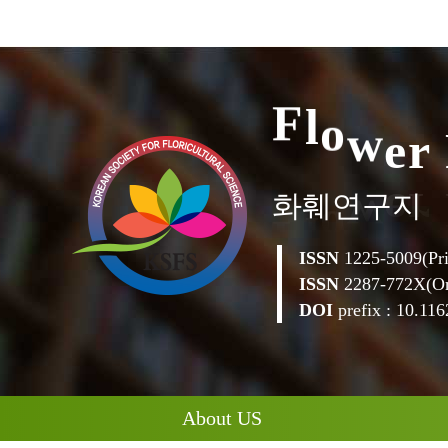
e
r
F
l
o
w
화훼연구지
ISSN
1225-5009(Pri
ISSN
2287-772X(On
DOI
prefix : 10.1162
About US