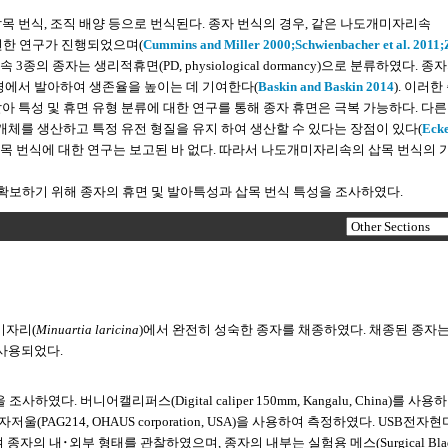
목 번식, 조직 배양 등으로 번식된다. 종자 번식의 경우, 같은 나도개미자리속
련한 연구가 진행되었으며(
Cummins and Miller 2000;
Schwienbacher et al. 2011;
3종의 종자는 생리적휴면(PD, physiological dormancy)으로 분류하였다. 종
경에서 발아하여 생존율을 높이는 데 기여한다(
Baskin and Baskin 2014
). 이러한
 특성 및 휴면 유형 분류에 대한 연구를 통해 종자 휴면은 극복 가능하다. 다른
개체를 생산하고 특정 유전 형질을 유지 하여 생산할 수 있다는 장점이 있다(
Ecke
삽목 번식에 대한 연구는 보고된 바 없다. 따라서 나도개미자리속의 삽목 번식의 
보하기 위해 종자의 휴면 및 발아특성과 삽목 번식 특성을 조사하였다.
미자리(
Minuartia laricina
)에서 완전히 성숙한 종자를 채종하였다. 채종된 종자
 사용되었다.
버니어캘리퍼스(Digital caliper 150mm, Kangalu, China)를 사용
PAG214, OHAUS corporation, USA)을 사용하여 측정하였다. USB전자
an) 을 사용하여 종자의 내･외부 형태를 관찰하였으며, 종자의 내부는 실험용 메스(Surgical Blad