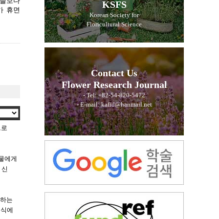
이들보다
KSFS
가 휴면
Korean Society for
Floricultural Science
Contact Us
Flower Research Journal
- Tel: +82-54-820-5472
- E-mail: kafid@hanmail.net
으로
동물에게
 신
생하는
번식에