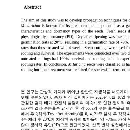
Abstract
The aim of this study was to develop propagation techniques for
M. laricina
is known for its great ornamental potential as a g
characteristics and dormancy types of the seeds. Fresh seeds
physiologically dormancy (PD). Dry after-ripening was used to 
germination tests at 20°C, resulting in a germination rate of 76%.
rates than those treated with 4 weeks. Stem cuttings were used f
rooting and survival. The experiments were conducted over two d
untreated cuttings had 100% survival and rooting in both experi
rooting rates. In conclusion,
M.laricina
seeds were classified as h
rooting hormone treatment was required for successful stem cutti
본 연구는 관상적 가치가 뛰어난 한반도 자생식물 너도개미 
위해 수행되었다. 종자 번식 실험에서는 2023년 8월 16
관찰한 결과 배가 완전히 발달하여 미숙배로 인한 형태적 휴
조사한 결과 수분흡수 24시간 후 약 66%의 수분 흡수율을 보
에서 후숙처리(Dry after-ripening)를 0, 4, 21주 실시 후 
4주 처리 후 20℃에 치상한 종자의 발아율이 약 76%로 가장
않아 생리적 휴면(PD)으로 판단되었다. 삽목 번식 실험에서는 줄