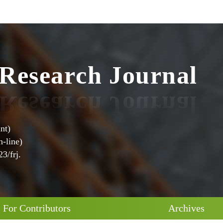
a
e
r
c
h
s
e
J
R
o
u
r
n
a
l
nt)
-line)
3/frj.
For Contributors
Archives