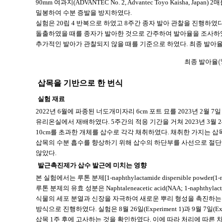
90mm 여과지(ADVANTEC No. 2, Advantec Toyo Kaisha
밀봉하여 수분 증발을 방지하였다.
실험은 20립 4 반복으로 하였고 8주간 종자 발아 관찰을 진행하였다
돌출하였을 때를 종자가 발아한 것으로 간주하여 발아율을 조사하였
추가적인 발아가 관찰되지 않을 때를 기준으로 하였다. 최종 발아
(
최
종
발
아
율
삽목을 기반으로 한 번식
실험 재료
2022년 6월에 파종된 너도개미자리 6cm 포트 묘를 2023년 2월
유리온실에서 재배하였다. 5주간의 적응 기간을 거쳐 2023년 3월 24
10cm를 초과한 개체를 삽수로 각각 채취하였다. 채취한 가지는 
삽목의 수분 흡수를 향상하기 위해 삽수의 하단부를 사선으로 절단
않았다.
발근촉진제가 삽수 발근에 미치는 영향
본 실험에서는 루톤 분제[1-naphthylactamide dispersible powder(
루톤 분제의 유효 성분은 Naphtaleneacetic acid(NAA; 1-na
식물의 세포 분열과 신장을 자극하여 새로운 뿌리 형성을 촉진하는
방식으로 진행하였다. 실험은 8월 26일(Experiment 1)과 9월 7일
삽목 1주 후에 고사하는 것을 확인하였다. 이에 따라 처리에 따른 차이를