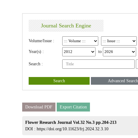
Journal Search Engine
Volume/Issue :
Year(s) :
to
Search :
Search
Advanced Search
Download PDF
Export Citation
Flower Research Journal Vol.32 No.3 pp.204-213
DOI :
https://doi.org/10.11623/frj.2024.32.3.10