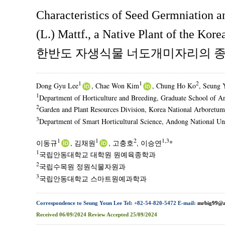
Characteristics of Seed Germniation 
(L.) Mattf., a Native Plant of the Kor
한반도 자생식물 너도개미자리의 종자
1
1
2
Dong Gyu Lee
, Chae Won Kim
, Chung Ho Ko
, Seung 
1
Department of Horticulture and Breeding, Graduate School of A
2
Garden and Plant Resources Division, Korea National Arboretu
3
Department of Smart Horticultural Science, Andong National Un
1
1
2
1,3
이동규
, 김채원
, 고충호
, 이승연
*
1
국립안동대학교 대학원 원예육종학과
2
국립수목원 정원식물자원과
3
국립안동대학교 스마트원예과학과
Correspondence to Seung Youn Lee Tel: +82-54-820-5472 E-mail:
mrbig99@a
Received
06/09/2024
Review
Accepted
25/09/2024