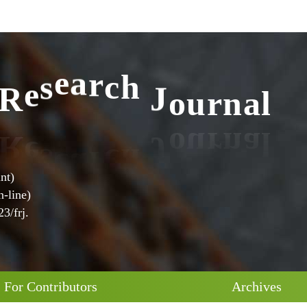
l
a
n
r
u
o
R
e
s
e
a
r
c
h
J
nt)
-line)
3/frj.
For Contributors
Archives