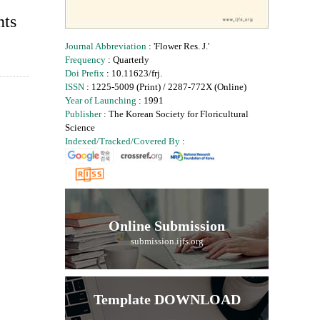
nts
Journal Abbreviation
: 'Flower Res. J.'
Frequency
: Quarterly
Doi Prefix
: 10.11623/frj.
ISSN
: 1225-5009 (Print) / 2287-772X (Online)
Year of Launching
: 1991
Publisher
: The Korean Society for Floricultural
Science
Indexed/Tracked/Covered By
:
Online Submission
submission.ijfs.org
Template DOWNLOAD