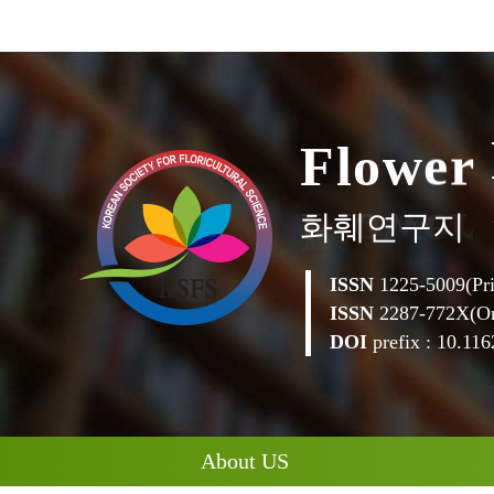
F
l
o
w
e
r
화훼연구지
ISSN
1225-5009(Pri
ISSN
2287-772X(On
DOI
prefix : 10.1162
About US