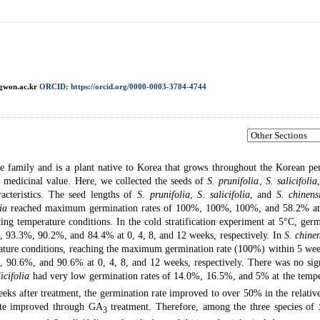
gwon.ac.kr
ORCID: https://orcid.org/0000-0003-3784-4744
e family and is a plant native to Korea that grows throughout the Korean pen
d medicinal value. Here, we collected the seeds of
S. prunifolia
,
S. salicifolia
acteristics. The seed lengths of
S. prunifolia
,
S. salicifolia
, and
S. chinens
ia
reached maximum germination rates of 100%, 100%, 100%, and 58.2% at
ing temperature conditions. In the cold stratification experiment at 5°C, ger
0%, 93.3%, 90.2%, and 84.4% at 0, 4, 8, and 12 weeks, respectively. In
S. chinen
erature conditions, reaching the maximum germination rate (100%) within 5 wee
, 90.6%, and 90.6% at 0, 4, 8, and 12 weeks, respectively. There was no sign
licifolia
had very low germination rates of 14.0%, 16.5%, and 5% at the tempe
eeks after treatment, the germination rate improved to over 50% in the relativ
rate improved through GA
treatment. Therefore, among the three species of
3