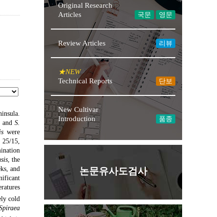
Original Research
Articles
국문
영문
Review Articles
리뷰
Technical Reports
단보
New Cultivar
insula.
Introduction
품종
, and
S.
is
were
 25/15,
mination
sis
, the
ks, and
논문유사도검사
ificant
ratures
ely cold
Spiraea