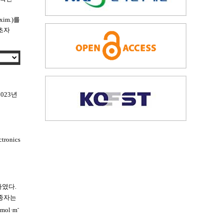
xim.)를
초자
023년
ronics
지하였다.
. 종자는
-
mol·m