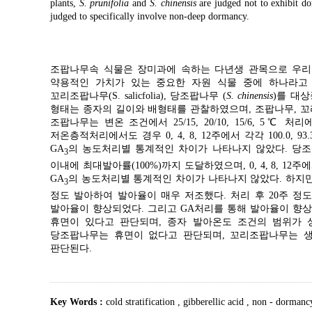
plants,
S. prunifolia
and
S. chinensis
are judged not to exhibit d
judged to specifically involve non-deep dormancy.
조팝나무속 식물은 장미과에 속하는 다년생 관목으로 우리
약용적인 가치가 있는 중요한 자원 식물 중에 하나라고 
꼬리조팝나무(S. salicfolia), 당조팝나무 (
S. chinensis
)를 대
형태는 종자의 길이와 배형태를 관찰하였으며, 조팝나무, 꼬리조팝나
조팝나무는 변온 조건에서 25/15, 20/10, 15/6, 5℃ 처
저온층적처리에서도 경우 0, 4, 8, 12주에서 각각 100.0, 
GA
의 농도처리별 통계적인 차이가 나타나지 않았다. 당
3
이내에 최대발아률(100%)까지 도달하였으며, 0, 4, 8, 12주에서
GA
의 농도처리별 통계적인 차이가 나타나지 않았다. 하지만 꼬리조팝나
3
정도 발아하여 발아율이 매우 저조했다. 처리 후 20주 정도 
발아율이 향상되었다. 그리고 GA처리를 통해 발아율이 향상
휴면이 있다고 판단되며, 종자 발아온도 조건의 범위가 
당조팝나무는 휴면이 없다고 판단되며, 꼬리조팝나무는 생리
판단된다.
Key Words :
cold stratification
,
gibberellic acid
,
non - dorman