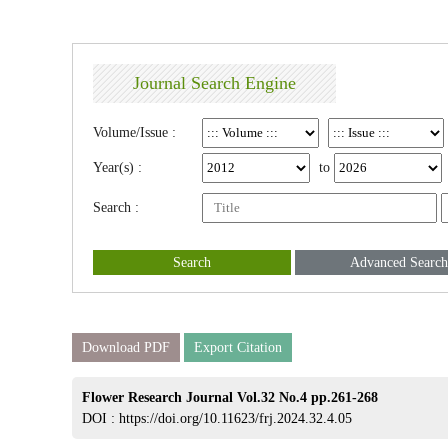
Journal Search Engine
Volume/Issue :
Year(s) :
to
Search :
Search
Advanced Search
Download PDF
Export Citation
Flower Research Journal Vol.32 No.4 pp.261-268
DOI :
https://doi.org/10.11623/frj.2024.32.4.05