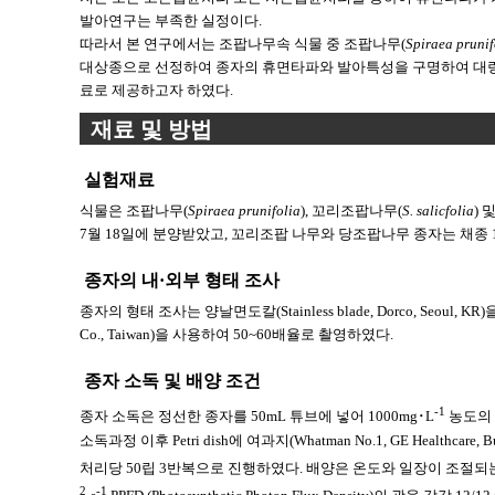
발아연구는 부족한 실정이다.
따라서 본 연구에서는 조팝나무속 식물 중 조팝나무(
Spiraea prunif
대상종으로 선정하여 종자의 휴면타파와 발아특성을 구명하여 대량
료로 제공하고자 하였다.
재료 및 방법
실험재료
식물은 조팝나무(
Spiraea prunifolia
), 꼬리조팝나무(
S. salicfolia
) 
7월 18일에 분양받았고, 꼬리조팝 나무와 당조팝나무 종자는 채종
종자의 내·외부 형태 조사
종자의 형태 조사는 양날면도칼(Stainless blade, Dorco, Seoul, KR)
Co., Taiwan)을 사용하여 50~60배율로 촬영하였다.
종자 소독 및 배양 조건
-1
종자 소독은 정선한 종자를 50mL 튜브에 넣어 1000mg･L
농도의 베
소독과정 이후 Petri dish에 여과지(Whatman No.1, GE Health
처리당 50립 3반복으로 진행하였다. 배양은 온도와 일장이 조절되는 생장상(HB-
2
-1