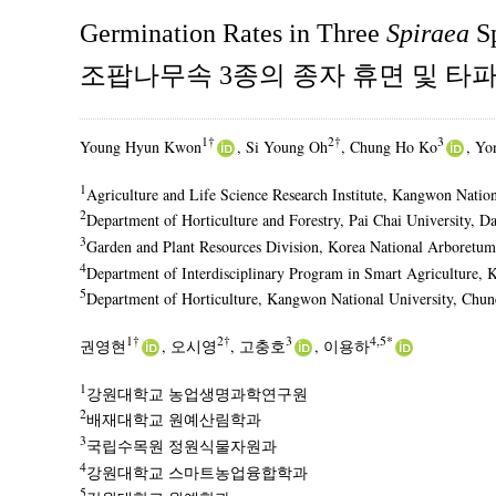
Germination Rates in Three
Spiraea
Sp
조팝나무속 3종의 종자 휴면 및 타
1†
2†
3
Young Hyun Kwon
, Si Young Oh
, Chung Ho Ko
, Yo
1
Agriculture and Life Science Research Institute, Kangwon Natio
2
Department of Horticulture and Forestry, Pai Chai University, 
3
Garden and Plant Resources Division, Korea National Arboretu
4
Department of Interdisciplinary Program in Smart Agriculture,
5
Department of Horticulture, Kangwon National University, Chu
1†
2†
3
4,5*
권영현
, 오시영
, 고충호
, 이용하
1
강원대학교 농업생명과학연구원
2
배재대학교 원예산림학과
3
국립수목원 정원식물자원과
4
강원대학교 스마트농업융합학과
5