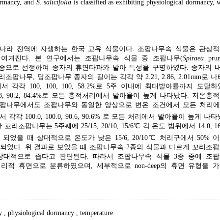
ormancy, and
S. salicifolia
is classified as exhibiting physiological dormancy, 
나라 전역에 자생하는 한국 고유 식물이다. 조팝나무속 식물은 관상
여겨진다. 본 연구에서는 조팝나무속 식물 중 조팝나무(
Spiraea
pruni
상종으로 선정하여 종자의 휴면타파와 발아 특성을 구명하였다. 종자의 
무, 당조팝나무 종자의 길이는 각각 약 2.21, 2.86, 2.01mm로 나
리에서 각각 100, 100, 100, 58.2%로 5주 이내에 최대발아률까지 도달
93.3, 90.2, 84.4%로 모든 층적처리에서 발아율이 높게 나타났다. 저온
조팝나무에서도 조팝나무와 동일한 양상으로 변온 조건에서 모든 처리에
 각각 100.0, 100.0, 90.6, 90.6% 로 모든 처리에서 발아율이 높게 나
무는 5주째에 25/15, 20/10, 15/6℃ 각 온도 범위에서 14.0, 16.
되었을 때 상대적으로 온도가 낮은 15/6, 20/10℃ 처리구에서 50% 
되었다. 위 결과로 보았을 때 조팝나무속 2종의 식물과 다르게 꼬리조
상대적으로 좁다고 판단된다. 따라서 조팝나무속 식물 3종 중에 조
적 휴면으로 분류하였으며, 세부적으로 non-deep의 휴면 유형을 
cy
,
physiological dormancy
,
temperature