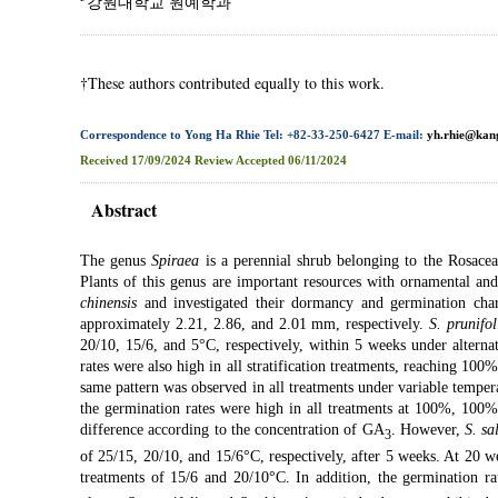
강원대학교 원예학과
†These authors contributed equally to this work.
Correspondence to Yong Ha Rhie Tel: +82-33-250-6427 E-mail:
yh.rhie@kan
Received
17/09/2024
Review
Accepted
06/11/2024
Abstract
The genus
Spiraea
is a perennial shrub belonging to the Rosacea
Plants of this genus are important resources with ornamental an
chinensis
and investigated their dormancy and germination char
approximately 2.21, 2.86, and 2.01 mm, respectively.
S. prunifol
20/10, 15/6, and 5°C, respectively, within 5 weeks under alternat
rates were also high in all stratification treatments, reaching 10
same pattern was observed in all treatments under variable temp
the germination rates were high in all treatments at 100%, 100%
difference according to the concentration of GA
. However,
S. sa
3
of 25/15, 20/10, and 15/6°C, respectively, after 5 weeks. At 20 w
treatments of 15/6 and 20/10°C. In addition, the germination 