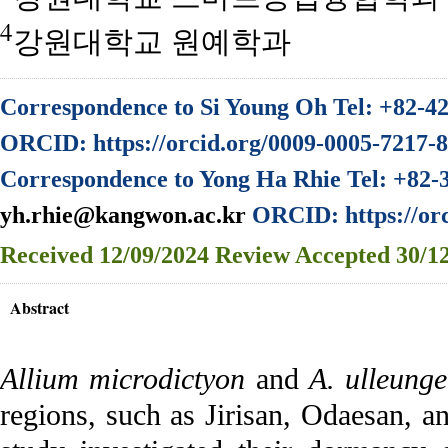
4
강원대학교 원예학과
Correspondence to Si Young Oh Tel: +82-4
ORCID: https://orcid.org/0009-0005-7217-
Correspondence to Yong Ha Rhie Tel: +82-
yh.rhie@kangwon.ac.kr
ORCID: https://orc
Received
12/09/2024
Review
Accepted
30/12
Abstract
Allium microdictyon
and
A. ulleung
regions, such as Jirisan, Odaesan, 