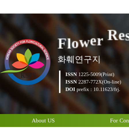
F
l
o
w
e
r
R
e
화훼연구지
ISSN
1225-5009(Print)
ISSN
2287-772X(On-line)
DOI
prefix : 10.11623/frj.
About US
For Con