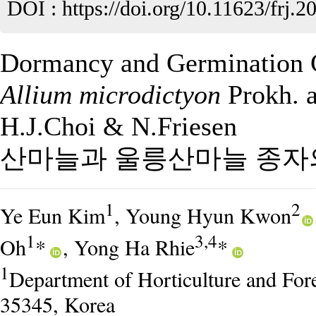
DOI :
https://doi.org/10.11623/frj.2
Dormancy and Germination Ch
Allium microdictyon
Prokh. 
H.J.Choi & N.Friesen
산마늘과 울릉산마늘 종자
1
2
Ye Eun Kim
, Young Hyun Kwon
1
3,4
Oh
*
, Yong Ha Rhie
*
1
Department of Horticulture and Fore
35345, Korea