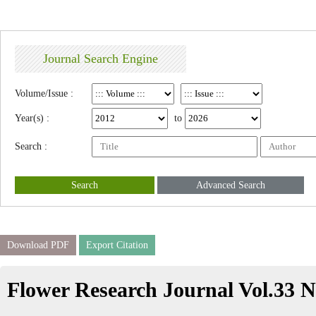
Journal Search Engine
Volume/Issue :
Year(s) :
to
Search :
Search
Advanced Search
Download PDF
Export Citation
Flower Research Journal Vol.33 N