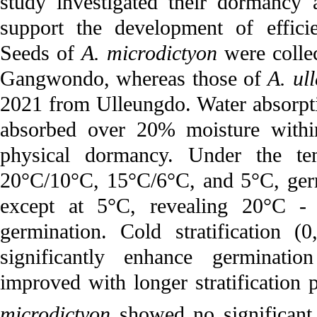
study investigated their dormancy a
support the development of effici
Seeds of
A. microdictyon
were colle
Gangwondo, whereas those of
A. ul
2021 from Ulleungdo. Water absorptio
absorbed over 20% moisture within
physical dormancy. Under the tem
20°C/10°C, 15°C/6°C, and 5°C, germ
except at 5°C, revealing 20°C -
germination. Cold stratification 
significantly enhance germinatio
improved with longer stratification
microdictyon
showed no significant d