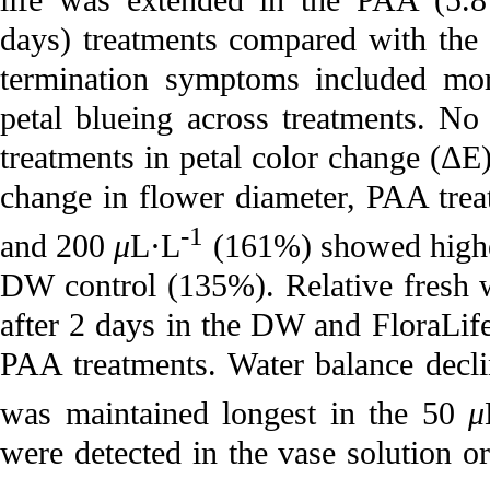
life was extended in the PAA (5.8
days) treatments compared with the 
termination symptoms included m
petal blueing across treatments. N
treatments in petal color change (ΔE)
change in flower diameter, PAA tre
-1
and 200
μ
L·L
(161%) showed higher
DW control (135%). Relative fresh w
after 2 days in the DW and FloraLife
PAA treatments. Water balance decli
was maintained longest in the 50
μ
were detected in the vase solution o