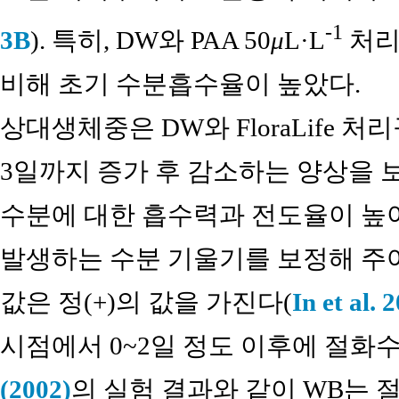
-1
3B
). 특히, DW와 PAA 50
μ
L·L
처리
비해 초기 수분흡수율이 높았다.
상대생체중은 DW와 FloraLife 
3일까지 증가 후 감소하는 양상을 보
수분에 대한 흡수력과 전도율이 높
발생하는 수분 기울기를 보정해 주어 수분균
값은 정(+)의 값을 가진다(
In et al. 
시점에서 0~2일 정도 이후에 절화
(2002)
의 실험 결과와 같이 WB는