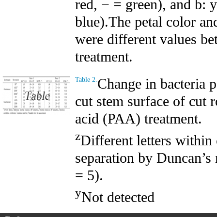
red, − = green), and b: 
blue).The petal color an
were different values be
treatment.
Change in bacteria p
Table 2.
cut stem surface of cut r
acid (PAA) treatment.
z
Different letters withi
separation by Duncan’s m
= 5).
y
Not detected