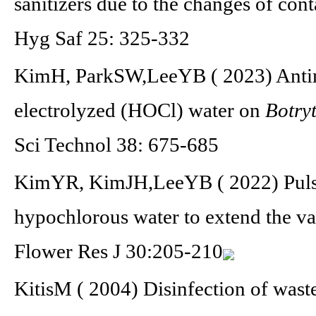
sanitizers due to the changes of con
Hyg Saf 25: 325-332
KimH, ParkSW,LeeYB ( 2023) Antimic
electrolyzed (HOCl) water on
Botryt
Sci Technol 38: 675-685
KimYR, KimJH,LeeYB ( 2022) Pulsing
hypochlorous water to extend the va
Flower Res J 30:205-210
KitisM ( 2004) Disinfection of waste