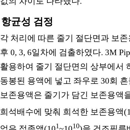
값의 차이로 나타냈다.
항균성 검정
각 처리에 따른 줄기 절단면과 보존
후 0, 3, 6일차에 검출하였다. 3M Pipet
활용하여 줄기 절단면의 상부에서 하부까
동봉된 용액에 넣고 좌우로 30회 
보존용액은 줄기가 담긴 보존용액을 
희석배수에 맞춰 희석한 보존용액(1
1
10
얻은 접종액(10
~10
)을 건조필름배지(