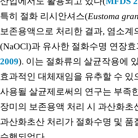
산업에서도 활용되고 있다(
MFDS 2
특히 절화 리시안셔스(
Eustoma gran
보존용액으로 처리한 결과, 염소계의 살균제
(NaOCl)과 유사한 절화수명 연장효
2009
). 이는 절화류의 살균작용에 
효과적인 대체재임을 유추할 수 있
사용될 살균제로써의 연구는 부족한
장미의 보존용액 처리 시 과산화초산
과산화초산 처리가 절화수명 및 품
수행되었다.