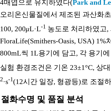
4매엽으로 유지하였다(
Park and Le
오리온신물질에서 제조된 과산화초산(P
-1
100, 200
μ
L·L
농도로 처리하였고,
FloraLife(Smithers-Oasis, 
800mL씩 1L용기에 담고, 각 용기
실험 환경조건은 기온 23±1°C, 상대습도
2
-1
·s
(12시간 일장, 형광등)로 조절
절화수명 및 품질 분석