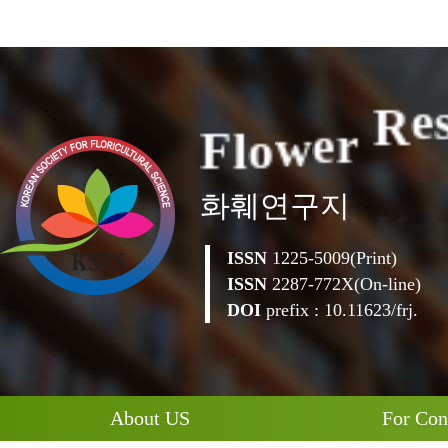
F
l
o
w
e
r
R
e
화훼연구지
ISSN
1225-5009(Print)
ISSN
2287-772X(On-line)
DOI
prefix : 10.11623/frj.
About US
For Con