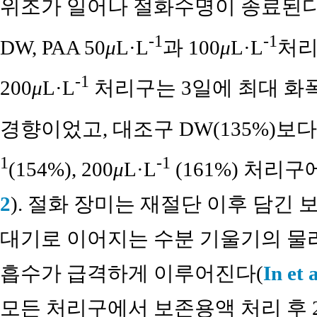
위조가 일어나 절화수명이 종료된다
-1
-1
DW, PAA 50
μ
L·L
과 100
μ
L·L
처리구
-1
200
μ
L·L
처리구는 3일에 최대 화
경향이었고, 대조구 DW(135%)보다 P
1
-1
(154%), 200
μ
L·L
(161%) 처리구
2
). 절화 장미는 재절단 이후 담긴
대기로 이어지는 수분 기울기의 물
흡수가 급격하게 이루어진다(
In et 
모든 처리구에서 보존용액 처리 후 2