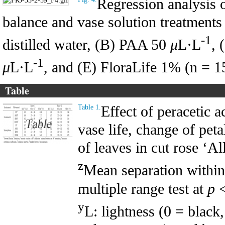
Regression analysis 
balance and vase solution treatments 
-1
distilled water, (B) PAA 50
μ
L·L
,
-1
μ
L·L
, and (E) FloraLife 1% (n = 1
Table
Effect of peracetic 
Table 1.
vase life, change of peta
of leaves in cut rose ‘Al
z
Mean separation withi
multiple range test at
p
<
y
L: lightness (0 = black