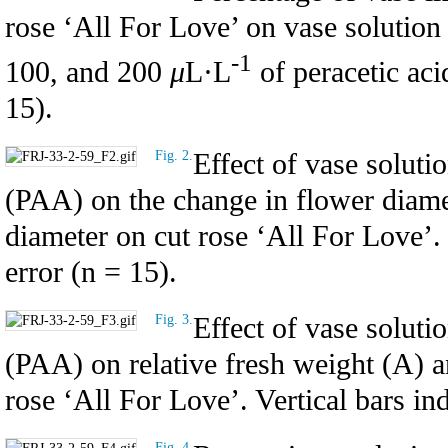
rose ‘All For Love’ on vase solution 
-1
100, and 200
μ
L·L
of peracetic ac
15).
Effect of vase soluti
Fig. 2.
(PAA) on the change in flower diamet
diameter on cut rose ‘All For Love’. 
error (n = 15).
Effect of vase soluti
Fig. 3.
(PAA) on relative fresh weight (A) a
rose ‘All For Love’. Vertical bars ind
Fig. 4.