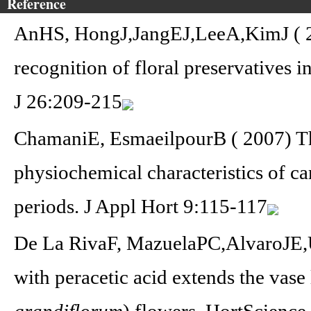
Reference
AnHS, HongJ,JangEJ,LeeA,KimJ ( 20
recognition of floral preservatives 
J 26:209-215
ChamaniE, EsmaeilpourB ( 2007) Th
physiochemical characteristics of ca
periods. J Appl Hort 9:115-117
De La RivaF, MazuelaPC,AlvaroJE,
with peracetic acid extends the vase l
grandiflorum
) flowers. HortScienc