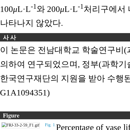
-1
-1
100
μ
L·L
와 200
μ
L·L
처리구에서 
나타나지 않았다.
사 사
이 논문은 전남대학교 학술연구비(과제
의하여 연구되었으며, 정부(과학
한국연구재단의 지원을 받아 수행된 연
G1A1094351)
Figure
Percentage of vase l
Fig. 1.