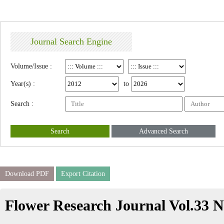
Journal Search Engine
Volume/Issue :
Year(s) :
to
Search :
Search
Advanced Search
Download PDF
Export Citation
Flower Research Journal Vol.33 N