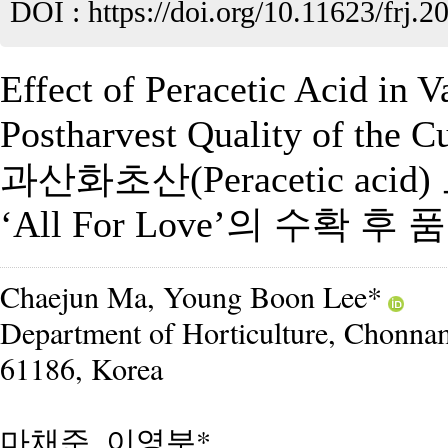
DOI :
https://doi.org/10.11623/frj.2
Effect of Peracetic Acid in V
Postharvest Quality of the C
과산화초산(Peracetic ac
‘All For Love’의 수확
Chaejun Ma, Young Boon Lee*
Department of Horticulture, Chonnam
61186, Korea
마채준, 이영분*