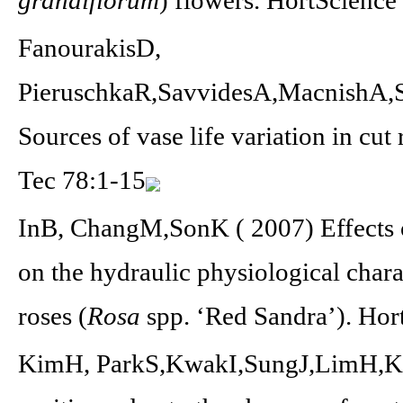
FanourakisD,
PieruschkaR,SavvidesA,MacnishA,Sa
Sources of vase life variation in cut
Tec 78:1-15
InB, ChangM,SonK ( 2007) Effects o
on the hydraulic physiological chara
roses (
Rosa
spp. ‘Red Sandra’). Hor
KimH, ParkS,KwakI,SungJ,LimH,Ki