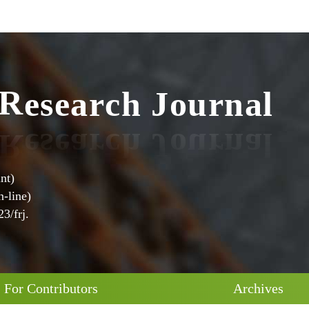
c
h
J
r
o
u
a
e
r
s
e
R
n
a
l
nt)
-line)
3/frj.
For Contributors
Archives