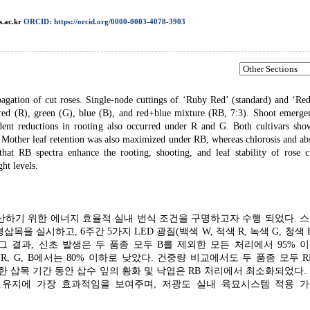
.ac.kr
ORCID: https://orcid.org/0000-0003-4078-3903
pagation of cut roses. Single-node cuttings of ‘Ruby Red’ (standard) and ‘Re
red (R), green (G), blue (B), and red+blue mixture (RB, 7:3). Shoot emerge
ent reductions in rooting also occurred under R and G. Both cultivars sho
 Mother leaf retention was also maximized under RB, whereas chlorosis and ab
t RB spectra enhance the rooting, shooting, and leaf stability of rose cu
ht levels.
산하기 위한 에너지 효율적 실내 번식 조건을 구명하고자 수행 되었다. 
단경삽목을 실시하고, 6주간 5가지 LED 광질(백색 W, 적색 R, 녹색 G, 청색 
. 그 결과, 신초 발생은 두 품종 모두 B를 제외한 모든 처리에서 95% 
R, G, B에서는 80% 이하로 낮았다. 건중량 비교에서도 두 품종 모두 R
한 삽목 기간 동안 삽수 잎의 황화 및 낙엽은 RB 처리에서 최소화되었다.
잎 유지에 가장 효과적임을 보여주며, 저광도 실내 육묘시스템 적용 