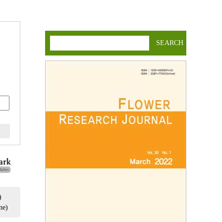
SEARCH
)
ne)