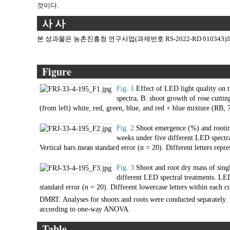
것이다.
사 사
본 성과물은 농촌진흥청 연구사업(과제번호 RS-2022-RD 010343
Figure
Fig. 1.
Effect of LED light quality on t
spectra, B: shoot growth of rose cutti
(from left) white, red, green, blue, and red + blue mixture (RB, 
Fig. 2.
Shoot emergence (%) and rooting
weeks under five different LED spectra
Vertical bars mean standard error (n = 20). Different letters re
Fig. 3.
Shoot and root dry mass of sing
different LED spectral treatments. LED
standard error (n = 20). Different lowercase letters within each c
DMRT. Analyses for shoots and roots were conducted separately.
according to one-way ANOVA.
Table