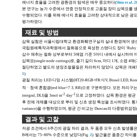
에너지 효율을 고려한 광환경의 탐색은 매우 중요하다(
Shin et al. 
본 연구는 농가 수준에서 연중 안정적으로 고품질 장미 삽목묘를 
수행되었다. 이를 위해 에너지 효율을 고려한 상대적으로 낮은 광도
평가하였다.
재료 및 방법
삽목 실험은 서울시립대학교 환경화훼연구실의 실내 환경제어 생산시스
국립원예특작과학원에서 절화용으로 육성한 스탠다드 장미 ‘Ruby Re
삽수 채취는 절화 상부로부터 5매엽 기준 5마디 내에서 실시하여 마디 
삽목묘(single-node cuttings)로, 줄기 길이 6cm, 마디 1개
절단하였고 별도의 생장조절물질은 처리하지 않았다. 삽목은 개폐형 삽목상
1
).
광질 처리는 LED 디밍 시스템(HT20-RGB+FR+UV, Bissol LED, Korea)
적ㆍ청색 혼합광(red:blue=7:3, RB)으로 구분하였다. 모든 처리구
-2
-1
integral, DLI)을 3mol·m
·day
으로 고정하였다. 삽목 환경은 평균 기온
후 전체 개체를 대상으로 뿌리 및 신초 생장 특성을 조사하였다. 통계분석은 SAS 
variance)을 수행하였으며, 평균 간 비교는 Duncan의 다중범위검정
결과 및 고찰
저광 조건에서 6주간의 광질 처리 결과, 두 품종 모두 신초 발생률은 청
B에서는 75~80% 수준으로 낮았다(Fig.
2
). 발근율은 품종간 차이를 보