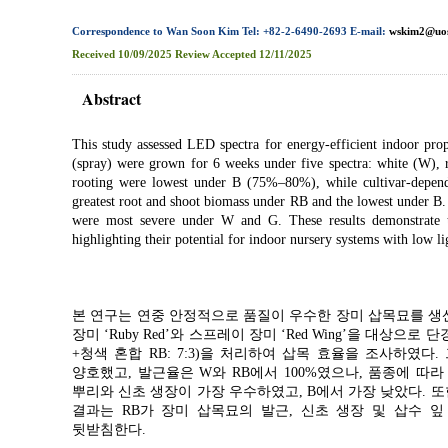
Correspondence to Wan Soon Kim Tel: +82-2-6490-2693 E-mail:
wskim2@uos
Received
10/09/2025
Review
Accepted
12/11/2025
Abstract
This study assessed LED spectra for energy-efficient indoor pro
(spray) were grown for 6 weeks under five spectra: white (W), 
rooting were lowest under B (75%–80%), while cultivar-depend
greatest root and shoot biomass under RB and the lowest under B.
were most severe under W and G. These results demonstrate tha
highlighting their potential for indoor nursery systems with low lig
본 연구는 연중 안정적으로 품질이 우수한 장미 삽목묘를 생
장미 ‘Ruby Red’와 스프레이 장미 ‘Red Wing’을 대상으로 
+청색 혼합 RB: 7:3)을 처리하여 삽목 효율을 조사하였다
양호했고, 발근율은 W와 RB에서 100%였으나, 품종에 따라 
뿌리와 신초 생장이 가장 우수하였고, B에서 가장 낮았다. 또
결과는 RB가 장미 삽목묘의 발근, 신초 생장 및 삽수 
뒷받침한다.