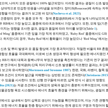
95%였으며, 나머지 모든 광질에서 100% 발근되었다. 이러한 결과는 광질이 신초 발
가 상대적으로 민감한 반응을 나타냄을 보여준다. 장미과(Rosaceae)에 속하는 자
한 영향을 미친다는 결과가 보고된 바 있다(
Nacheva et al. 2023
).
뿌리 건중량의 경우, 두 품종 모두 적ㆍ청색 혼합광(RB)에서 가장 높게 나타났으며, 
모두 RB에서 가장 높았고, 품종에 따라 R과 B에서 가장 낮았다. 또한, 모체 잎(기존
 미치는 영향을 조사한 결과, 광질과 품질에 따라 차이를 보였다(Table
1
).
Wing’ 품종에서 기존 잎을 가장 적게 유지하였고, ‘Ruby Red’ 품종에서도 G와
지만 G의 경우, ‘Ruby Red’에서 황화율이 가장 높았으나 ‘Red Wing’ 에서
 신초 및 뿌리 발생과 묘 품질 향상에 가장 효과적이었다. 적절한 비율의 RB 혼
광합성 효율을 극대화하며, 이로써 신초 생장과 뿌리 형성에 필요한 에너지원인 
 이는 RB가 체리 대목과 동백나무의 부정근 발생을 촉진하였다는 기존의 연구 결
면, 본 연구에서 청색광(B) 단독 처리구에서 신초 발생률이 저조했던 결과는, B 단
의 보고와 유사하였다(
Mortensen and Stromme 1987
). 한편, 국화, 라벤더, 철쭉 
RB 조건이 오히려 발근을 저해했다는 상반된 보고도 존재한다(
Christiaens 2015
수 있음을 시사한다. 또한, 선행 연구들에 따르면, 삽목 번식 시 광도의 영향도
ita (2021)
는 저광 조건에서 삽목묘의 생육과 발근이 충분히 이루어졌으며, 이에
 식물공장형 육묘 시스템에서 에너지 효율적 환경을 구현하기 위해서는, 광질의 
조건에서도 실내에서 장미 삽목묘 생산이 가능함을 확인하였으며, 이는 기존 관행
. 또한 에너지 효율을 한층 향상시키기 위해서는 한계 광도의 구명과 적정어야 