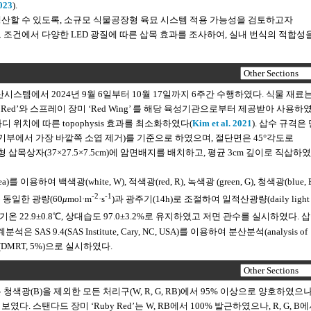
2023
).
생산할 수 있도록, 소규모 식물공장형 육묘 시스템 적용 가능성을 검토하고자
 조건에서 다양한 LED 광질에 따른 삽목 효과를 조사하여, 실내 번식의 적합성
템에서 2024년 9월 6일부터 10월 17일까지 6주간 수행하였다. 식물 재료
d’와 스프레이 장미 ‘Red Wing’ 를 해당 육성기관으로부터 제공받아 사용하였
위치에 따른 topophysis 효과를 최소화하였다(
Kim et al. 2021
). 삽수 규격은
, 소엽 4매(기부에서 가장 바깥쪽 소엽 제거)를 기준으로 하였으며, 절단면은 45°각도로
자(37×27.5×7.5cm)에 암면배지를 배치하고, 평균 3cm 깊이로 직삽하였다(
를 이용하여 백색광(white, W), 적색광(red, R), 녹색광 (green, G), 청색광(blue, B
-2
-1
는 동일한 광량(60
μ
mol·m
·s
)과 광주기(14h)로 조절하여 일적산광량(daily light
 22.9±0.8℃, 상대습도 97.0±3.2%로 유지하였고 저면 관수를 실시하였다. 삽
9.4(SAS Institute, Cary, NC, USA)를 이용하여 분산분석(analysis of
(DMRT, 5%)으로 실시하였다.
색광(B)을 제외한 모든 처리구(W, R, G, RB)에서 95% 이상으로 양호하였으나
였다. 스탠다드 장미 ‘Ruby Red’는 W, RB에서 100% 발근하였으나, R, G, B