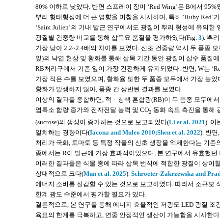
80% 이하로 낮았다. 반면 스프레이 장미 ‘Red Wing’은 B에서 
뿌리 형태형성에 더 큰 영향을 미침을 시사하며, 특히 ‘Ruby Red’
‘Saint Julien’의 기내 발근 연구에서도 광질이 뿌리 형성에 유의
광질별 건중량 비교를 통해 삽목묘 품질을 평가하였다(Fig.
3
). 
가장 낮아 2.2~2.4배의 차이를 보였다. 신초 건중량 역시 두 품종 
잎)의 낙엽 현상 및 황화를 통해 삽목 기간 동안 광질이 삽수 품질에
RB처리구에서 기존 잎이 가장 건전하게 유지되었다. 반면, W는 ‘Red 
가장 적은 수를 보였으며, 황화율 또한 두 품종 모두에서 가장 높았다. 하
황화가 발생하지 않아, 품종 간 상반된 결과를 보였다.
이상의 결과를 종합하면, 적ㆍ청색 혼합광(RB)이 두 품종 모두에서
엽록소 함량 증가와 전자전달 능력 및 CO
동화 속도 촉진을 통해 
2
(sucrose)의 생성이 증가하는 것으로 보고되었다(
Li et al. 2021
).
일치하는 경향이다(
Iacona and Muleo 2010;
Shen et al. 2022
). 반
처리가 국화, 토마토 등 특정 작물의 신초 생장을 억제한다는 기존
종에서는 R이 발근에 가장 효과적이었으며, 본 연구에서 유효했던 
이러한 결과들은 식물 종에 따라 삽목 번식에 적합한 광질이 상이할 
상대적으로 크다(
Mun et al. 2025
).
Schroeter-Zakrzewska and Prad
에너지 소비를 절감할 수 있는 것으로 보고하였다. 따라서 소규모
한계 광도 수준에서 평가할 필요가 있다.
결론적으로, 본 연구를 통해 에너지 효율적인 저광도 LED 광질 
육묘의 한계를 극복하고, 연중 안정적인 생산이 가능함을 시사한다