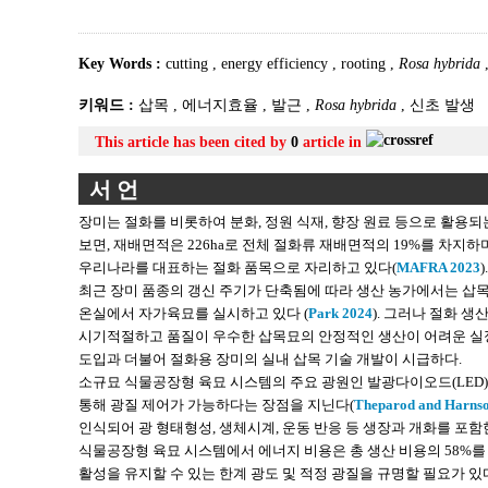
Key Words :
cutting
,
energy efficiency
,
rooting
,
Rosa hybrida
키워드 :
삽목
,
에너지효율
,
발근
,
Rosa hybrida
,
신초 발생
This article has been cited by
0
article in
서 언
장미는 절화를 비롯하여 분화, 정원 식재, 향장 원료 등으로 활용
보면, 재배면적은 226ha로 전체 절화류 재배면적의 19%를 차지하
우리나라를 대표하는 절화 품목으로 자리하고 있다(
MAFRA 2023
).
최근 장미 품종의 갱신 주기가 단축됨에 따라 생산 농가에서는 삽목
온실에서 자가육묘를 실시하고 있다 (
Park 2024
). 그러나 절화 
시기적절하고 품질이 우수한 삽목묘의 안정적인 생산이 어려운 실정
도입과 더불어 절화용 장미의 실내 삽목 기술 개발이 시급하다.
소규묘 식물공장형 육묘 시스템의 주요 광원인 발광다이오드(LED)
통해 광질 제어가 가능하다는 장점을 지닌다(
Theparod and Harns
인식되어 광 형태형성, 생체시계, 운동 반응 등 생장과 개화를 포함
식물공장형 육묘 시스템에서 에너지 비용은 총 생산 비용의 58%를
활성을 유지할 수 있는 한계 광도 및 적정 광질을 규명할 필요가 있다