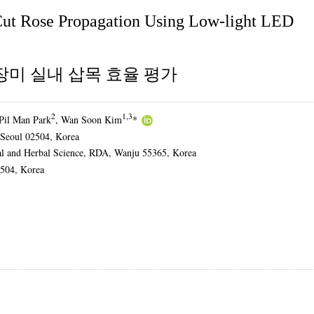
 Cut Rose Propagation Using Low-light LED
장미 실내 삽목 효율 평가
2
1,3
 Pil Man Park
, Wan Soon Kim
*
 Seoul 02504, Korea
tural and Herbal Science, RDA, Wanju 55365, Korea
2504, Korea