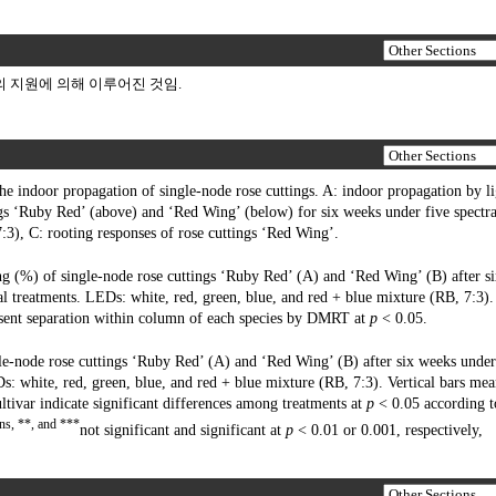
)의 지원에 의해 이루어진 것임.
he indoor propagation of single-node rose cuttings. A: indoor propagation by li
ngs ‘Ruby Red’ (above) and ‘Red Wing’ (below) for six weeks under five spectra
7:3), C: rooting responses of rose cuttings ‘Red Wing’.
 (%) of single-node rose cuttings ‘Ruby Red’ (A) and ‘Red Wing’ (B) after s
l treatments. LEDs: white, red, green, blue, and red + blue mixture (RB, 7:3).
present separation within column of each species by DMRT at
p
< 0.05.
le-node rose cuttings ‘Ruby Red’ (A) and ‘Red Wing’ (B) after six weeks under
s: white, red, green, blue, and red + blue mixture (RB, 7:3). Vertical bars me
ultivar indicate significant differences among treatments at
p
< 0.05 according t
ns, **, and ***
not significant and significant at
p
< 0.01 or 0.001, respectively,