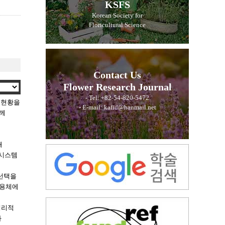
KSFS
Korean Society for
Floricultural Science
Contact Us
Flower Research Journal
- Tel: +82-54-820-5472
산 현황을
- E-mail: kafid@hanmail.net
함께
해
 시스템
 선택을
수용체에
생리적
과