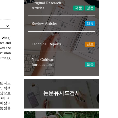
Original Research
Articles
국문
영문
Review Articles
리뷰
d Wing’
nce and
Technical Reports
단보
wed the
scission
ttings,
New Cultivar
Introduction
품종
스탠다드
B, 적색
논문유사도검사
이상으로
B에 서
 이상의
가능성을