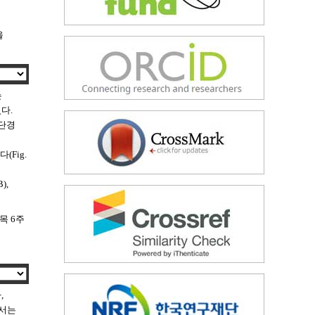
을
는
다.
 단경
Fig.
),
목 6주
,
에서는