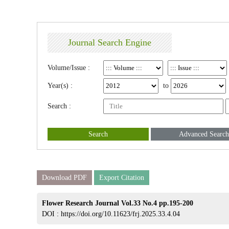
Journal Search Engine
Volume/Issue :
Year(s) :
to
Search :
Search
Advanced Search
Download PDF
Export Citation
Flower Research Journal Vol.33 No.4 pp.195-200
DOI :
https://doi.org/10.11623/frj.2025.33.4.04