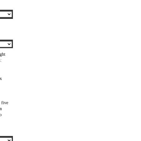
ght
:
ix
 five
an
o