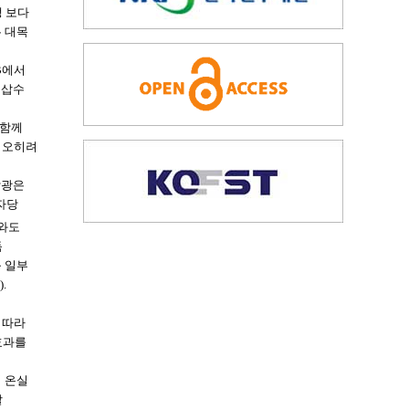
생 보다
두 대목
B에서
 삽수
 함께
는 오히려
합광은
자당
과와도
독
등 일부
).
 따라
효과를
적 온실
할