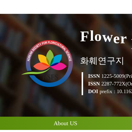
F
l
o
w
e
r
화훼연구지
ISSN
1225-5009(Pri
ISSN
2287-772X(On
DOI
prefix : 10.1162
About US