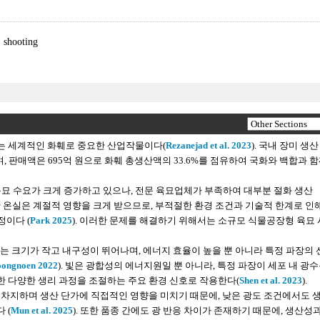
,
shooting
되는 세계적인 화훼로 중요한 산업작물이다(
Rezanejad et al. 2023
). 국내 장미 생
며, 판매액은 695억 원으로 화훼 총생산액의 33.6%를 점유하여 국화와 백합과 
묘 수요가 크게 증가하고 있으나, 전문 육묘업체가 부족하여 대부분 절화 생산
생산 온실은 계절적 영향을 크게 받으므로, 부적절한 환경 조건과 기술적 한계로 인
이다 (
Park 2025
). 이러한 문제를 해결하기 위해서는 소규모 식물공장형 육묘
는 크기가 작고 내구성이 뛰어나며, 에너지 효율이 높을 뿐 아니라 특정 파장의
oongnoen 2022
). 빛은 광합성의 에너지원일 뿐 아니라, 특정 파장이 세포 내 광
한 다양한 생리 과정을 조절하는 주요 환경 신호로 작용한다(
Shen et al. 2023
).
 차지하며 생산 단가에 직접적인 영향을 미치기 때문에, 낮은 광도 조건에서도 
 (
Mun et al. 2025
). 또한 품종 간에도 광 반응 차이가 존재하기 때문에, 생산성