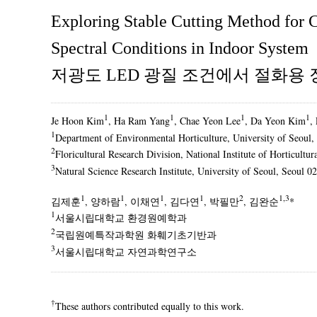
Exploring Stable Cutting Method for
Spectral Conditions in Indoor System
저광도 LED 광질 조건에서 절화용 
1
1
1
1
Je Hoon Kim
, Ha Ram Yang
, Chae Yeon Lee
, Da Yeon Kim
,
1
Department of Environmental Horticulture, University of Seoul,
2
Floricultural Research Division, National Institute of Horticul
3
Natural Science Research Institute, University of Seoul, Seoul 0
1
1
1
1
2
1,3
김제훈
, 양하람
, 이채연
, 김다연
, 박필만
, 김완순
*
1
서울시립대학교 환경원예학과
2
국립원예특작과학원 화훼기초기반과
3
서울시립대학교 자연과학연구소
†
These authors contributed equally to this work.