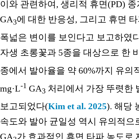
이와 관련하여, 생리적 휴면(PD) 
GA
에 대한 반응성, 그리고 휴면 
3
폭넓은 변이를 보인다고 보고하였다(Baski
자생 초롱꽃과 5종을 대상으로 한 
종에서 발아율을 약 60%까지 유의적
-1
mg·L
GA
처리에서 가장 뚜렷한 
3
보고되었다(
Kim et al. 2025
). 해
속도와 발아 균일성 역시 유의적으
GA
가 효과적인 휴면 타파 농도로 