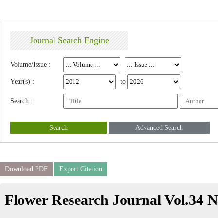
Journal Search Engine
Volume/Issue :
Year(s) :
to
Search :
Search
Advanced Search
Download PDF
Export Citation
Flower Research Journal Vol.34 N