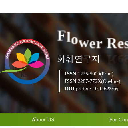
e
R
e
r
F
l
o
w
화훼연구지
ISSN
1225-5009(Print)
ISSN
2287-772X(On-line)
DOI
prefix : 10.11623/frj.
About US
For Con