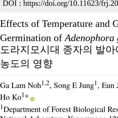
DOI :
https://doi.org/10.11623/frj.2
Effects of Temperature and 
Germination of
Adenophora 
도라지모시대 종자의 발아에
농도의 영향
1,2
1
Ga Lam Noh
, Song E Jung
, Eun 
1
Ho Ko
*
1
Department of Forest Biological Res