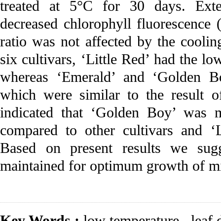
treated at 5°C for 30 days. Exte
decreased chlorophyll fluorescence
ratio was not affected by the cool
six cultivars, ‘Little Red’ had the l
whereas ‘Emerald’ and ‘Golden Bo
which were similar to the result o
indicated that ‘Golden Boy’ was m
compared to other cultivars and ‘L
Based on present results we sug
maintained for optimum growth of min
Key Words :
low temperature
,
leaf