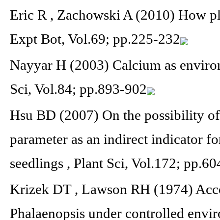
Eric R , Zachowski A (2010) How pl
Expt Bot, Vol.69; pp.225-232
Nayyar H (2003) Calcium as environm
Sci, Vol.84; pp.893-902
Hsu BD (2007) On the possibility of
parameter as an indirect indicator f
seedlings , Plant Sci, Vol.172; pp.6
Krizek DT , Lawson RH (1974) Acce
Phalaenopsis under controlled envi