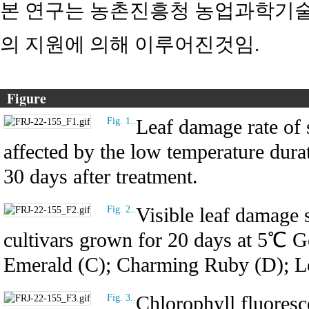
본 연구는 농촌진흥청 농업과학기술 개
의 지원에 의해 이루어진것임.
Figure
Leaf damage rate of s
Fig. 1..
affected by the low temperature dura
30 days after treatment.
Visible leaf damage 
Fig. 2..
cultivars grown for 20 days at 5℃ G
Emerald (C); Charming Ruby (D); Lov
Chlorophyll fluoresc
Fig. 3..