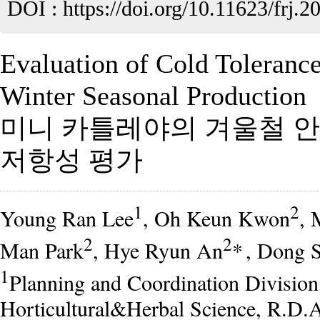
DOI :
https://doi.org/10.11623/frj.2
Evaluation of Cold Tolerance
Winter Seasonal Production
미니 카틀레야의 겨울철 
저항성 평가
1
2
Young Ran Lee
, Oh Keun Kwon
, 
2
2
Man Park
, Hye Ryun An
*
, Dong 
1
Planning and Coordination Division, 
Horticultural&Herbal Science, R.D.