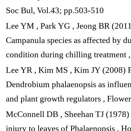
Soc Bul, Vol.43; pp.503-510
Lee YM , Park YG , Jeong BR (2011
Campanula species as affected by du
condition during chilling treatment 
Lee YR , Kim MS , Kim JY (2008) F
Dendrobium phalaenopsis as influen
and plant growth regulators , Flowe
McConnell DB , Sheehan TJ (1978) A
injury to leaves of Phalaenopsis , H