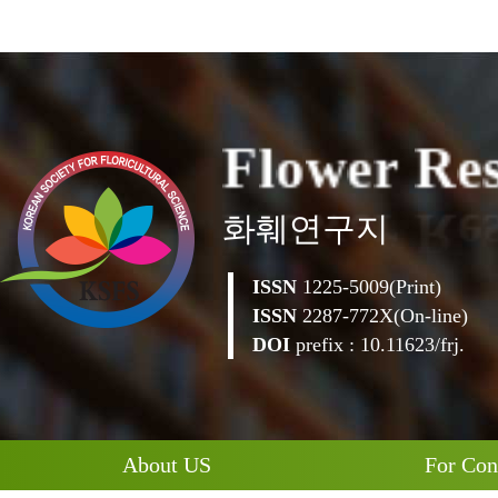
F
l
o
w
e
r
R
e
화훼연구지
ISSN
1225-5009(Print)
ISSN
2287-772X(On-line)
DOI
prefix : 10.11623/frj.
About US
For Con