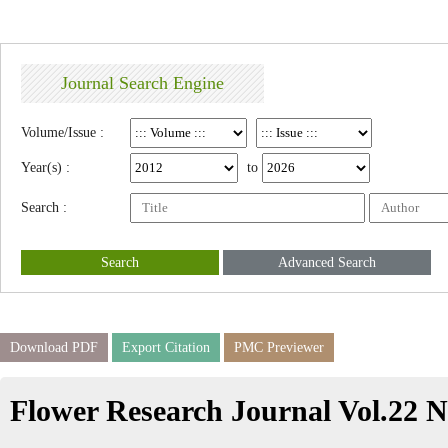
Journal Search Engine
Volume/Issue :
Year(s) :
to
Search :
Search
Advanced Search
Download PDF
Export Citation
PMC Previewer
Flower Research Journal Vol.22 N