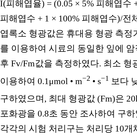
I(피해엽율) = (0.05 × 5% 피해엽수 +
피해엽수 + 1 × 100% 피해엽수)/
엽록소 형광값은 휴대용 형광 측정기(OS5P, 
를 이용하여 시료의 동일한 잎에 암
후 Fv/Fm값을 측정하였다. 최소 형광값
−2
−1
이용하여 0.1μmol • m
• s
보다 낮
구하였으며, 최대 형광값 (Fm)은 20kHz
포화광을 0.8초 동안 조사하여 구하였다 (
각각의 시험 처리구는 처리당 10