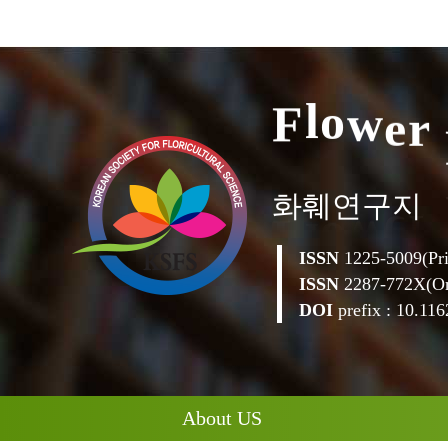
F
l
o
w
e
r
화훼연구지
ISSN
1225-5009(Pri
ISSN
2287-772X(On
DOI
prefix : 10.1162
About US