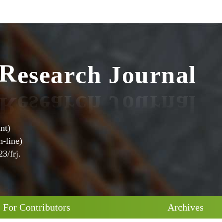
c
h
J
r
o
u
a
e
r
s
e
R
n
a
l
nt)
-line)
3/frj.
For Contributors
Archives