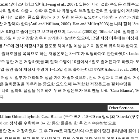
 선물용 등으로 많이 소비되고 있다(Hwang et al., 2007). 일본의 나리 절화 수입은 전체수
러나 나리 절화의 수출 시 수확 후 관리나 유통상의 부적절한 관리로 상품성이 저하
출용 나리 절화의 품질을 향상시키기 위한 연구가 필요하다. 다양한 시장성과 개
il and William, 2000). Han and Miller(2003)는 나리 절화 ‘Sta
8일로 줄어든다고 보고하였으며, Lee et al.(2009)은 ‘Siberia’ 나리 절화를 5
면, 6일 이상 저장할 경우 이상개화가 발생하였으며, 12일 저장 이후에는 이상개
ο
를 5
C에 건식 저장시 3일 정도로 하며 6일 이상 넘기지 않도록 유의해야 한다고
ο
a’의 경우 출하조절을 목적으로 하는 저장온도는 3~4
C가 적당하다고 판단하였다. Locke(
2주 동안 저온 저장하였을 때 절화 수명이 10일에서 6일로 줄어든다고 하였다. 
일 동안 습식 저장시 수명이 1~1.5일 정도 줄어든다고 하였다(Burchi et al., 2004). 
 저장 시 일부가 개화되어 상품 가치가 떨어졌으며, 건식 저장과 비교해 습식 저
건은 절화품질을 좌우하는 중요한 요인인데 부적합한 저장온도는 절화수명을
출용 나리 절화의 품질을 유지하기 위해 저장온도가 오리엔탈 나리 ‘Casa Blanca’, ‘Med
다.
ntal hybrids ‘Casa Blanca’(구주 크기: 18~20 cm 정식)와 ‘Siberia’(구
 16~18 cm 정식)를 수확하여 8시간 동안 물올림 한 후 건식수송방법으로
일동안 건식 저장하였다. 그 후 70 cm로 재절단하여 수돗물이 담긴 유리병에 꽂아
, 절화품질, 화경 등을 조사하였다. 절화 수명은 가장 아래의 꽃을 1번화로 하고