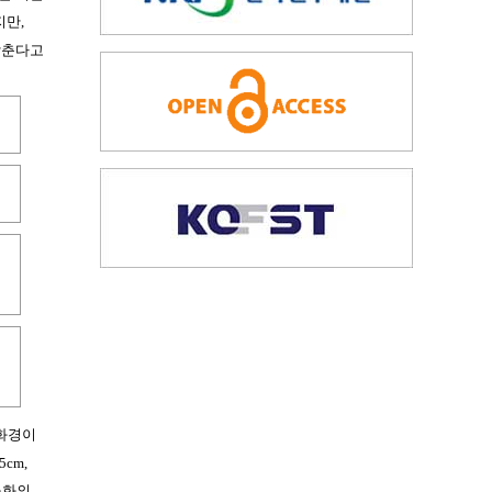
지만,
 낮춘다고
 화경이
cm,
소화의