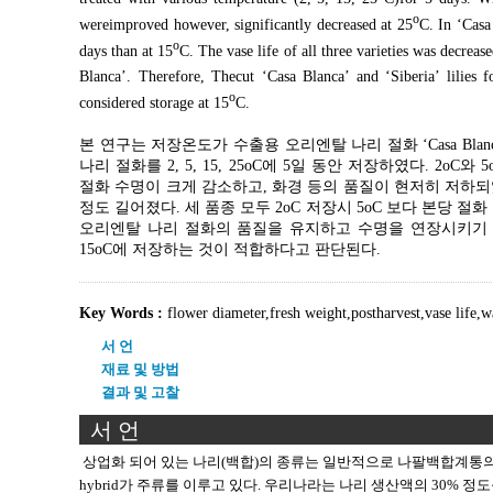
ο
wereimproved however, significantly decreased at 25
C. In ‘Casa 
ο
days than at 15
C. The vase life of all three varieties was decreas
Blanca’. Therefore, Thecut ‘Casa Blanca’ and ‘Siberia’ lilies 
ο
considered storage at 15
C.
본 연구는 저장온도가 수출용 오리엔탈 나리 절화 ‘Casa Blanca
나리 절화를 2, 5, 15, 25οC에 5일 동안 저장하였다. 2ο
절화 수명이 크게 감소하고, 화경 등의 품질이 현저히 저하되었다. ‘Ca
정도 길어졌다. 세 품종 모두 2οC 저장시 5οC 보다 본당 절화 수
오리엔탈 나리 절화의 품질을 유지하고 수명을 연장시키기 위해서는 ‘C
15οC에 저장하는 것이 적합하다고 판단된다.
Key Words :
flower diameter
,
fresh weight
,
postharvest
,
vase life
,
w
서 언
재료 및 방법
결과 및 고찰
서 언
상업화 되어 있는 나리(백합)의 종류는 일반적으로 나팔백합계통의 L. longifl
hybrid가 주류를 이루고 있다. 우리나라는 나리 생산액의 30% 정도