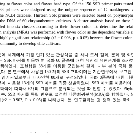
ing to flower color and flower head type. Of the 150 SSR primer pairs tested 
 88 primers were designed using the unigene sequences of C. nankingense 
the NCBI database. Thirteen SSR primers were selected based on polymorph
y the DNA of 60 chrysanthemum cultivars. A cluster analysis based on these
d into six clusters according to their flower color. To determine the relat
ion analysis (MRA) was performed with flower color as the dependent variable
ighly significant relationship (r2 = 0.903, p < 0.05) between the flower color
ommunity to develop elite cultivars.
 화 형 때문에 세계에서 가장 인기 있는 관상식물 중 하나 로서 절화, 분화 및 
 SSR 마커를 이용하 여 국화 60 품종에 대한 유전적 유연관계를 조사하
하였다. 표현형질 38개를 이용한 군집분석 결과, 대부 분의 국화 
. 본 연구에서 사용된 150 개의 SSR 프라이머는 기존연구에서 보고된 
olium의 EST 염기서열로부터 디자인한 88개로 구성되었다. 국화 8품종에 대한 
NA 증폭에 사용할 13개의 SSR 마커를 최종 선발하였다. SSR 마커를 이용하
 부가 화색에 따라서 6개의 그룹으로 분류되는 것을 확 인할 수 있었다. Phyloge
수, SSR 마커를 독립 변수로 설정한 다중회귀분석(MRA)을 행하였다. M
 = 0.903, P < 0.05)를 나타냈다. 본 연구결과는 경 쟁력 있는 국