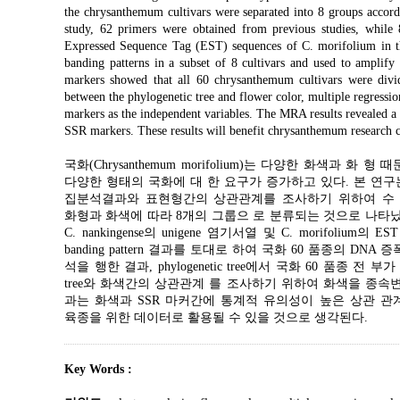
the chrysanthemum cultivars were separated into 8 groups accord
study, 62 primers were obtained from previous studies, while
Expressed Sequence Tag (EST) sequences of C. morifolium in 
banding patterns in a subset of 8 cultivars and used to amplif
markers showed that all 60 chrysanthemum cultivars were divide
between the phylogenetic tree and flower color, multiple regress
markers as the independent variables. The MRA results revealed a h
SSR markers. These results will benefit chrysanthemum research c
국화(Chrysanthemum morifolium)는 다양한 화색과
다양한 형태의 국화에 대 한 요구가 증가하고 있다. 본 연구는
집분석결과와 표현형간의 상관관계를 조사하기 위하여 수 행
화형과 화색에 따라 8개의 그룹으 로 분류되는 것으로 나타났다
C. nankingense의 unigene 염기서열 및 C. morif
banding pattern 결과를 토대로 하여 국화 60 품종의 D
석을 행한 결과, phylogenetic tree에서 국화 60 품종 전
tree와 화색간의 상관관계 를 조사하기 위하여 화색을 종속변
과는 화색과 SSR 마커간에 통계적 유의성이 높은 상관 관계(r2
육종을 위한 데이터로 활용될 수 있을 것으로 생각된다.
Key Words :