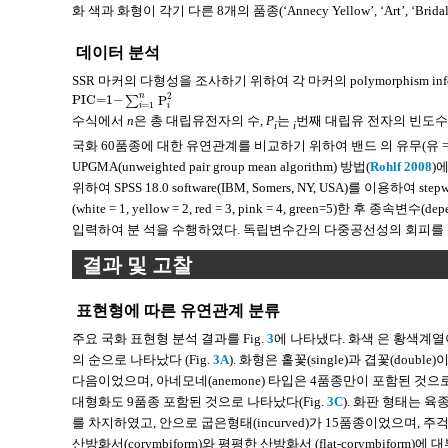
화 색과 화형이 각기 다른 8개의 품종(‘Annecy Yellow’, ‘Art’, ‘Bridal Whi
데이터 분석
SSR 마커의 다형성을 조사하기 위하여 각 마커의 polymorphism info
2
n
PIC=1−
P
∑
PIC=1−
∑
i
=
1
n
P
i
2
=
1
i
i
수식에서
n
은 총 대립유전자의 수,
P
는
번째 대립유 전자의 빈도수
i
i
국화 60품종에 대한 유연관계를 비교하기 위하여 밴드 의 유무(유 = 1, 무 = 
UPGMA(unweighted pair group mean algorithm) 방법(
Rohlf 2008
)
위하여 SPSS 18.0 software(IBM, Somers, NY, USA)를 
(white = 1, yellow = 2, red = 3, pink = 4, green=5)한 후 종
입력하여 분 석을 수행하였다. 독립변수간의 다중공선성의 회피를 위 하여 tole
결과 및 고찰
표현형에 따른 유연관계 분류
주요 국화 표현형 분석 결과를 Fig.
3
에 나타냈다. 화색 은 황색계열이 
의 순으로 나타났다 (Fig.
3A
). 화형은 홑꽃(single)과 겹꽃(doub
다음이었으며, 아네모네(anemone) 타입은 4품종만이 포함된 것으로
대형화도 9품종 포함된 것으로 나타났다(Fig.
3C
). 화판 형태는 육
를 차지하였고, 안으로 굽은형태(incurved)가 15품종이었으며, 
산방화서(corymbiform)와 평평한 산방화서 (flat-corymbiform