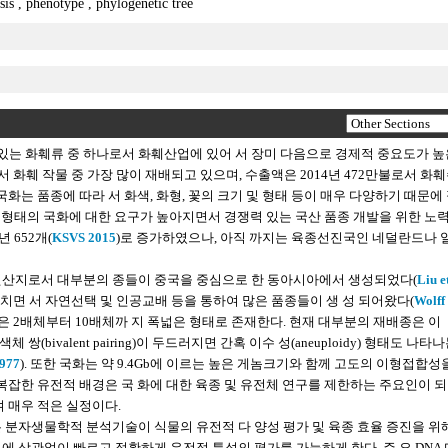
ysis
,
phenotype
,
phylogenetic tree
 있는 화훼류 중 하나로서 화훼산업에 있어 서 장미 다음으로 경제적 중요도가 높
ha로서 화훼 작물 중 가장 많이 재배되고 있으며, 수출액은 2014년 472만불로서 화
. 국화는 품종에 따라 서 화색, 화형, 꽃의 크기 및 형태 등이 매우 다양하기 때문에 
한 형태의 국화에 대한 요구가 높아지면서 경쟁력 있는 국산 품종 개발을 위한 노
 652개(
KSVS 2015
)로 증가하였으나, 아직 까지는 육종선진국인 네덜란드나 
아가 원산지로서 대부분의 종들이 중국을 중심으로 한 동아시아에서 생성되었다(
Liu et
 거치면 서 자연선택 및 인공교배 등을 통하여 많은 품종들이 생 성 되어왔다(
Wolff
놈은 2배체부터 10배체까 지 폭넓은 형태로 존재한다. 현재 대부분의 재배종은 이
 염색체 쌍(bivalent pairing)이 두드러지면 간혹 이수 성(aneuploidy) 형태도 나타
977
). 또한 국화는 약 9.4Gb에 이르는 높은 게놈크기와 함께 고도의 이형접합성
 복잡한 유전적 배경은 국 화에 대한 육종 및 유전체 연구를 제한하는 주요인이 되
 매우 적은 실정이다.
는 분자생물학적 분석기술이 식물의 유전적 다 양성 평가 및 육종 효율 증진을 위
에 상관없이 빠르고 정확하게 유전적 특성의 평가를 가능하게 한다. 주 요 DNA