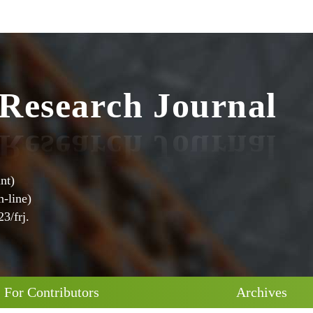
s
e
e
a
r
R
c
h
J
o
u
r
n
a
l
nt)
-line)
3/frj.
For Contributors
Archives