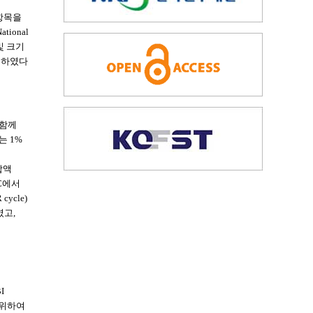
 항목을
ional
및 크기
 정하였다
 함께
는 1%
혼합액
0°C에서
cycle)
였고,
I
 위하여