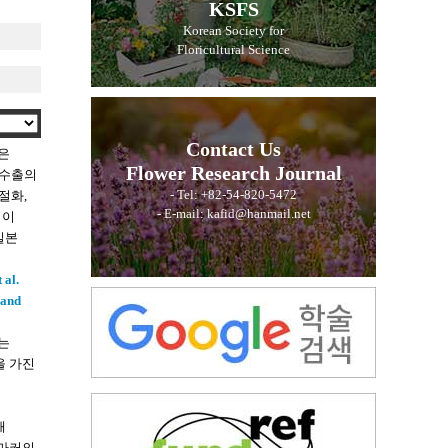
KSFS
Korean Society for
Floricultural Science
Contact Us
은
Flower Research Journal
훼수출의
- Tel: +82-54-820-5472
절화,
- E-mail: kafid@hanmail.net
력이
일본
 al.
 and
나는
을 가진
해
 마커의