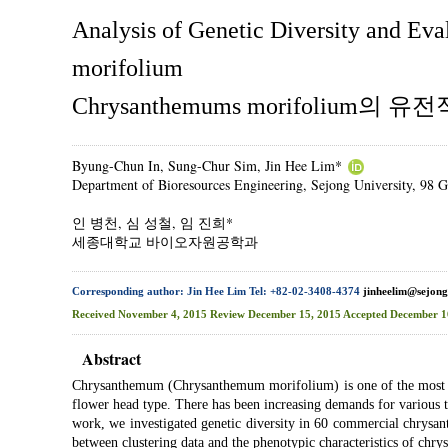
Analysis of Genetic Diversity and Ev
morifolium
Chrysanthemums morifoliu
Byung-Chun In, Sung-Chur Sim, Jin Hee Lim*
Department of Bioresources Engineering, Sejong University, 98 
인 병천, 심 성철, 임 진희*
세종대학교 바이오자원공학과
Corresponding author: Jin Hee Lim Tel: +82-02-3408-4374
jinheelim@sejong
Received
November 4, 2015
Review
December 15, 2015
Accepted
December 1
Abstract
Chrysanthemum (Chrysanthemum morifolium) is one of the most pop
flower head type. There has been increasing demands for various t
work, we investigated genetic diversity in 60 commercial chrysa
between clustering data and the phenotypic characteristics of chr