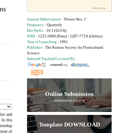
ms
Journal Abbreviation
: 'Flower Res. J.'
Frequency
: Quarterly
Doi Prefix
: 10.11623/frj.
ISSN
: 1225-5009 (Print) / 2287-772X (Online)
Year of Launching
: 1991
Publisher
: The Korean Society for Floricultural
Science
Indexed/Tracked/Covered By
:
Online Submission
submission.ijfs.org
lor and
 In this
Template DOWNLOAD
ionship
 most of