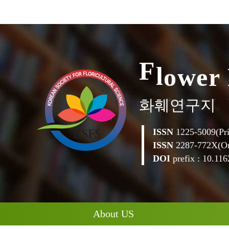
e
r
w
o
F
l
화훼연구지
ISSN
1225-5009(Pri
ISSN
2287-772X(On
DOI
prefix : 10.1162
About US