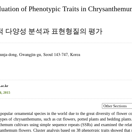
aluation of Phenotypic Traits in Chrysanthemu
m의 유전적 다양성 분석과 표현형질의 평가
Gunja-dong, Gwangjin-gu, Seoul 143-747, Korea
.ac.kr
6, 2015
ular ornamental species in the world due to the great diversity of flower co
ypes of chrysanthemums, such as cut flowers, potted plants and bedding plants.
nthemum cultivars using simple sequence repeats (SSRs) and examined the relat
ysanthemum flowers. Cluster analysis based on 38 phenotypic traits showed that