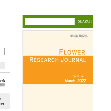
SEARCH
)
ne)