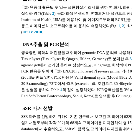
국화 육종에 활용될 수 있는 표현형질의 조사를 위하 여 화기, 화뢰, 화
설정하 였다(Table
2
). 국화 화색은 색상이 혼합되거나 육안으로 판단하
Institutes of Health, USA)를 이용하여 꽃 이미지로부터의 RGB값
등도 이미지분석 소프트웨어를 이 용하여 측정하였다(Fig.
1
,
2
).
(
UPOV 2010
).
DNA추출 및 PCR분석
생육중인 국화의 어린잎을 채취하여 genomic DNA 분 리에 사용하였다. 어
TissueLyser (TissueLyser II; Qiagen, Hilden, Germany)로 분쇄한 후
M
agarose gel에서 전기영 동하여 정량하였고, 20ng/ml로 희석하여
PCR 반응을 위하여 국화 DNA 20ng, forward와 reverse primer 각각 0.
(20ul)을 만들 었다. PCR 반응은 Veriti thermal cycler(Model 9902, 
30초(annealing), 72°C에서 45초 (extension)의 조건으로 35-40c
은 실험을 통하여 Table
4
와 같이 설정하였다. PCR증폭산물은 3% agar
Red Safe(Intron Biotechnology, Seoul, Korea)로 염색한 후 Gel 
SSR 마커 선발
SSR 마커를 선발하기 위하여 기존 연구에서 보고된 프 라이머 62
염기서열로부터 각각 20개와 68개의 프라이머를 디자인하여 총 150
database에서 추출하였고, SSRs의 탐색 및 프라이머 디자인을 위하여 Ba