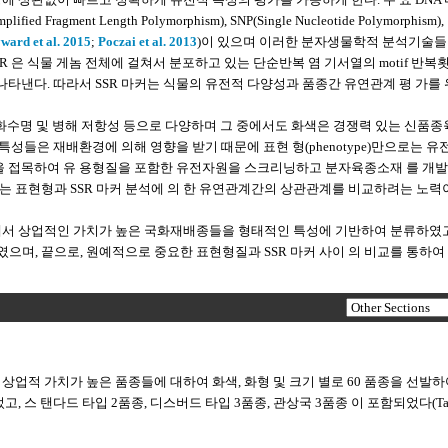
ied Fragment Length Polymorphism), SNP(Single Nucleotide Polymorphism),
ward et al. 2015
;
Poczai et al. 2013
)이 있으며 이러한 분자생물학적 분석기술
SR 은 식물 게놈 전체에 걸쳐서 분포하고 있는 단순반복 염 기서열의 motif 반복
도를 나타낸다. 따라서 SSR 마커는 식물의 유전적 다양성과 품종간 유연관계 평 가를
, 절화수명 및 병해 저항성 등으로 다양하며 그 중에서도 화색은 경쟁력 있는 신품
특성들은 재배환경에 의해 영향을 받기 때문에 표현 형(phenotype)만으로는 유
술을 접목하여 유 용형질을 포함한 유전자원을 스크리닝하고 분자육종소재 를 개
는 표현형과 SSR 마커 분석에 의 한 유연관계간의 상관관계를 비교하려는 노력
에서 상업적인 가치가 높은 국화재배종들을 형태적인 특성에 기반하여 분류하였고
으며, 끝으로, 원예적으로 중요한 표현형질과 SSR 마커 사이 의 비교를 통하여
상업적 가치가 높은 품종들에 대하여 화색, 화형 및 크기 별로 60 품종을 선발하
 스 탠다드 타입 2품종, 디스버드 타입 3품종, 관상국 3품종 이 포함되었다(Ta