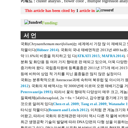
키워드 :
cluster analysis
,
flower color
,
multiple regression anal
This article has been cited by
1
article in
Funding:
서 언
국화(
Chrysanthemum morifolium
)는 세계에서 가장 많 이 재배되고
작물이다(
Hübner 2014
). 국화의 국내 재배면적은 2013년 489 
약 11.6%의 비중을 차지하고 있 다(
ATKATI 2015
;
MAFRA 2014
)
분화 및 화단용 등 여러 가지 형태로 판 매되고 있으며, 더욱 다양
증가하여 왔다. 국립종자원에 등록품종은 2011년 375개 에서 2015년
등에 비하여 상업 적 가치를 지닌 품종들은 많지 않은 실정이다.
국화는 분류학적으로 Asteraceae과에 속하며 북유럽 및 아시
2012
). 국화의 재 배역사는 약 3000년에 이르며 오랜 재배기간을
Petersvanrijn 1993
). 따라서 꽃의 형태적 다양성이 매우 크고, 게
질육배체(allohexaploid, 2n = 6x = 54)이나, 감수분열 중기에 2가
것으로 알려져 있다(
Chen et al. 2009
;
Tang et al. 2009
;
Watanabe 1
타식성 작물이다(
Bennett and Leitch 2012
). 이처럼 큰 게놈크기와
어왔고, 따라서 국화의 유전체관련 데이터 역시 다른 작 물에 비하여
최근 생명공학 기술의 발달에 따라 DNA 단편의 다형 성을 이용하
활용되고 있다. DNA 마커를 이용한 분석방식은 식물의 형태적 특성