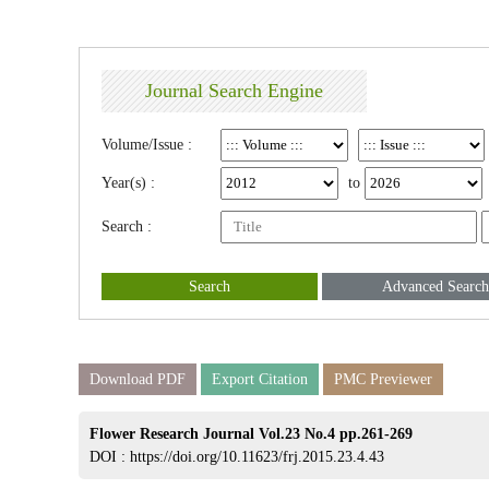
Journal Search Engine
Volume/Issue :
Year(s) :
to
Search :
Search
Advanced Search
Download PDF
Export Citation
PMC Previewer
Flower Research Journal Vol.23 No.4 pp.261-269
DOI :
https://doi.org/10.11623/frj.2015.23.4.43