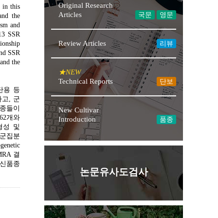
Original Research
in this
Articles
국문
영문
and the
ism and
 13 SSR
Review Articles
ionship
리뷰
 and SSR
 and the
★NEW
Technical Reports
단보
화단용 등
고, 군
품종들이
New Cultivar
62개와
Introduction
품종
다형성 및
여 군집분
netic
RA 결
화 신품종
논문유사도검사