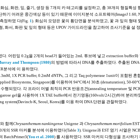
심, 화판, 잎, 줄기, 생장 등 7개의 카 테고리를 설정하고, 총 38개의 형질특성
기 어려운 중간색상 등이 있기 때문에 이미지분석 소프트웨어(ImageJ 1.60, Nat
을 측정하였 다(Fig.
1
). 화심의 모양은 꽃의 횡단면을 분석하였고, 꽃 과 잎의 형태 
 화형, 화서, 화판 및 잎의 형태 등은 UPOV 가이드라인을 참고하여 조사기준을 설
린잎 0.2g을 2개의 bead가 들어있는 2mL 튜브에 넣고 extraction buffer와
urray and Thompson (1980)
의 방법에 따라서 DNA를 추출하였다. 추출된 DNA
 PCR분석에 이 용하였다.
3mM, 1X PCR buffer, 0.2mM dNTPs, 그 리고 Taq polymerase 1unit이 포함된 
Applied Biosystems, Singapore)를 이용하여 94°C에서 30초 (denaturation), 50-6
ycle 수행되었다. 각 프라이 머별 최적의 PCR 반응조건(annealing temperature 및 PCR 
ose gel을 사용하여 1X TAE buffer에서 전기영동(160volt/2시간)하여 분리하
imaging system(Davinch-K, Seoul, Korea)를 이용 하여 DNA 단편을 관찰하였다.
개와 함께
Chrysanthemum nankingense
Unigene 과
Chrysanthemum morifolium
EST
개의 SSR 마커를 분석에 이용하였다(Table
3
). Unigene과 EST 염기 서열은 NCB
tchPrimer3(
You et al. 2008
) 를 사용하였다. SSR 마커의 다형성을 조사하기