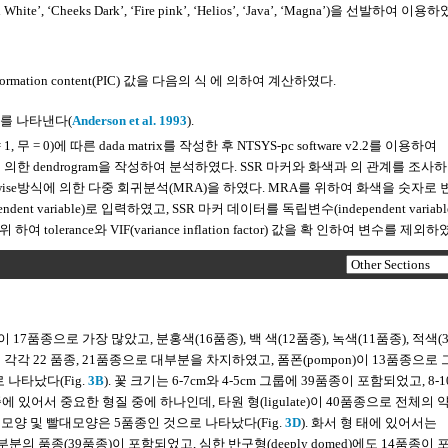
te’, ‘Cheeks Dark’, ‘Fire pink’, ‘Helios’, ‘Java’, ‘Magna’)을 선발하여 이용
rmation content(PIC) 값을 다음의 식 에 의하여 계산하였다.
를 나타낸다(
Anderson et al. 1993
).
0)에 따른 dada matrix를 작성한 후 NTSYS-pc software v2.2를 이용하여
에 의한 dendrogram을 작성하여 분석하였다. SSR 마커와 화색과 의 관계를 조사
이용하여 stepwise방식에 의한 다중 회귀분석(MRA)을 하였다. MRA를 위하여 화색을 숫자로
속변수(dependent variable)로 입력하였고, SSR 마커 데이터를 독립변수(independent variab
rance와 VIF(variance inflation factor) 값을 확 인하여 변수를 제외하
17품종으로 가장 많았고, 분홍색(16품종), 백 색(12품종), 녹색(11품종), 적색(
le)이 각각 22 품종, 21품종으로 대부분을 차지하였고, 폼폰(pompon)이 13품종으로 
 나타났다(Fig.
3B
). 꽃 크기는 6-7cm와 4-5cm 그룹에 39품종이 포함되었고, 8-
종에 있어서 중요한 형질 중에 하나인데, 타원 형(ligulate)이 40품종으로 전체의 약
주걱모양 및 빨대모양은 5품종인 것으로 나타났다(Fig.
3D
). 화서 형 태에 있어서는
)에 대부분의 품종(39품종)이 포함되었고, 심한 반구형(deeply domed)에도 14품종이