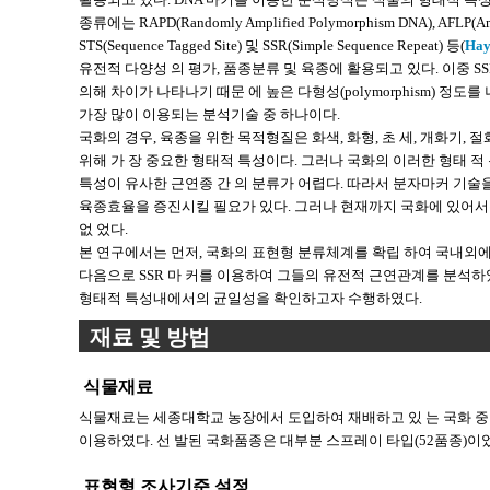
종류에는 RAPD(Randomly Amplified Polymorphism DNA), AFLP(Amplif
STS(Sequence Tagged Site) 및 SSR(Simple Sequence Repeat) 등(
Hay
유전적 다양성 의 평가, 품종분류 및 육종에 활용되고 있다. 이중 S
의해 차이가 나타나기 때문 에 높은 다형성(polymorphism) 정
가장 많이 이용되는 분석기술 중 하나이다.
국화의 경우, 육종을 위한 목적형질은 화색, 화형, 초 세, 개화기
위해 가 장 중요한 형태적 특성이다. 그러나 국화의 이러한 형태 적 
특성이 유사한 근연종 간 의 분류가 어렵다. 따라서 분자마커 기
육종효율을 증진시킬 필요가 있다. 그러나 현재까지 국화에 있어서
없 었다.
본 연구에서는 먼저, 국화의 표현형 분류체계를 확립 하여 국내외
다음으로 SSR 마 커를 이용하여 그들의 유전적 근연관계를 분석하였
형태적 특성내에서의 균일성을 확인하고자 수행하였다.
재료 및 방법
식물재료
식물재료는 세종대학교 농장에서 도입하여 재배하고 있 는 국화 중 
이용하였다. 선 발된 국화품종은 대부분 스프레이 타입(52품종)이었고,
표현형 조사기준 설정