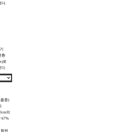
하였다.
하기
 변환
le)로
였다.
3품종)
그
10cm의
 67%
 포함된