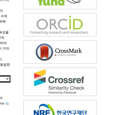
들이
횟수에
 위해
종육성을
전적
발하여
이 거의
,
 동일한
여
ble
1
).