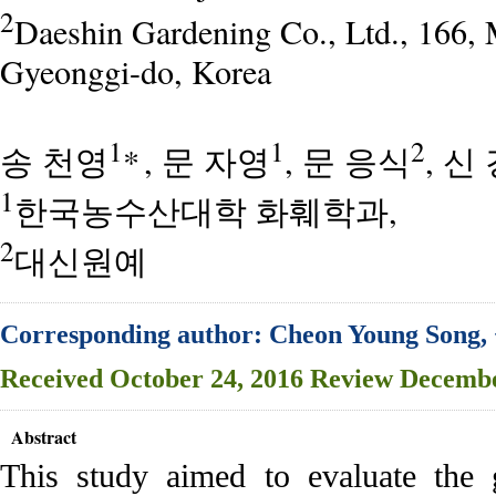
2
Daeshin Gardening Co., Ltd., 166,
Gyeonggi-do, Korea
1
1
2
송 천영
*
, 문 자영
, 문 응식
, 신
1
한국농수산대학 화훼학과,
2
대신원예
Corresponding author: Cheon Young Song,
Received
October 24, 2016
Review
Decembe
Abstract
This study aimed to evaluate the 