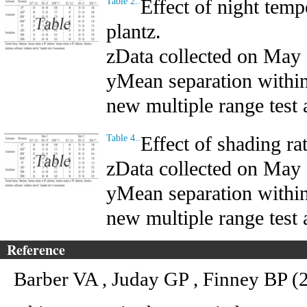
Effect of night temp
Table 2..
plantz.
zData collected on May 
yMean separation withi
new multiple range test 
Effect of shading ra
Table 4..
zData collected on May 
yMean separation withi
new multiple range test 
Reference
Barber VA , Juday GP , Finney BP 