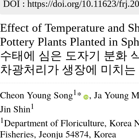
DOI :
https://doi.org/10.11623/frj.2
Effect of Temperature and S
Pottery Plants Planted in S
수태에 심은 도자기 분화 
차광처리가 생장에 미치는
1
Cheon Young Song
*
, Ja Young 
1
Jin Shin
1
Department of Floriculture, Korea N
Fisheries, Jeonju 54874, Korea