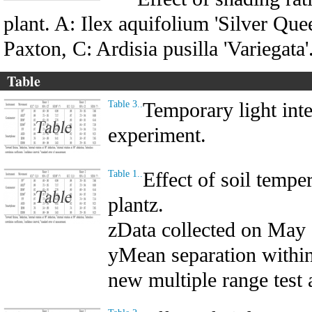
plant. A: Ilex aquifolium 'Silver Que
Paxton, C: Ardisia pusilla 'Variegata'
Table
Temporary light inte
Table 3..
experiment.
Effect of soil tempe
Table 1..
plantz.
zData collected on May 
yMean separation withi
new multiple range test 