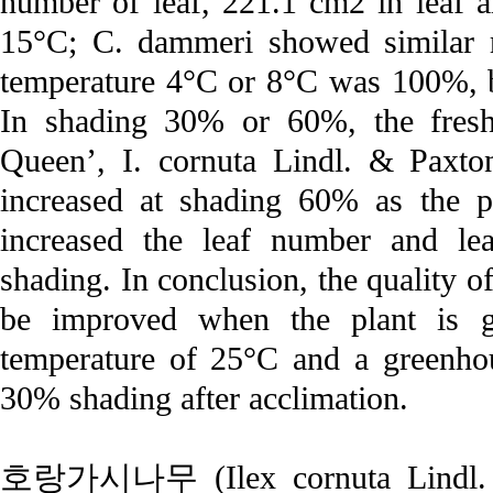
number of leaf, 221.1 cm2 in leaf a
15°C; C. dammeri showed similar re
temperature 4°C or 8°C was 100%, b
In shading 30% or 60%, the fresh 
Queen’, I. cornuta Lindl. & Paxton
increased at shading 60% as the p
increased the leaf number and le
shading. In conclusion, the quality o
be improved when the plant is g
temperature of 25°C and a greenhou
30% shading after acclimation.
호랑가시나무 (Ilex cornuta Lin