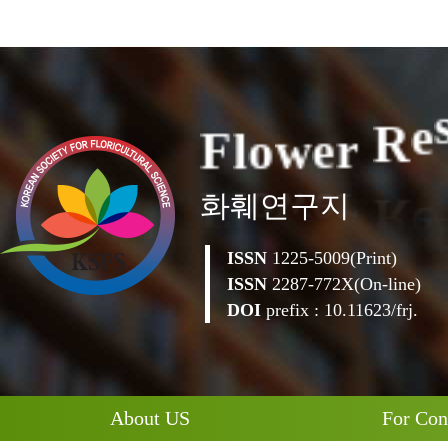
F
l
o
w
e
r
R
e
화훼연구지
ISSN
1225-5009(Print)
ISSN
2287-772X(On-line)
DOI
prefix : 10.11623/frj.
About US
For Con