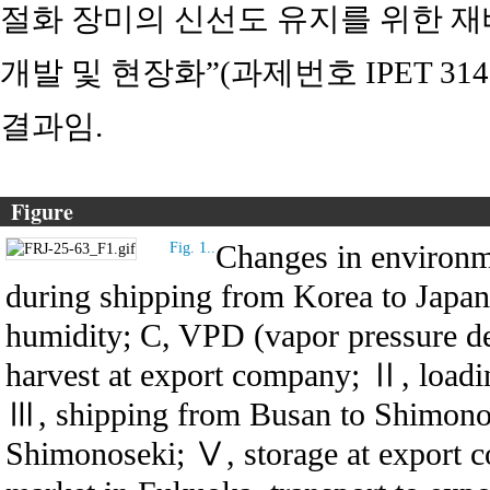
절화 장미의 신선도 유지를 위한 재
개발 및 현장화”(과제번호 IPET 314
결과임.
Figure
Changes in environme
Fig. 1..
during shipping from Korea to Japan.
humidity; C, VPD (vapor pressure def
harvest at export company; Ⅱ, loadi
Ⅲ, shipping from Busan to Shimonos
Shimonoseki; Ⅴ, storage at export 