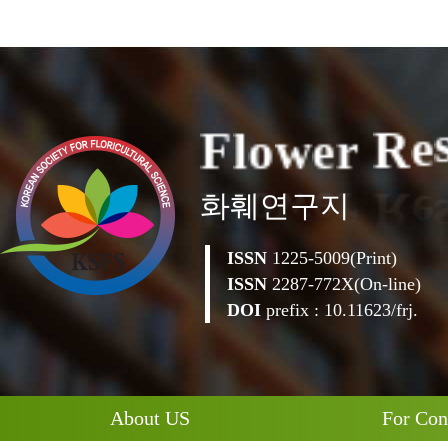
F
l
o
w
e
r
R
e
화훼연구지
ISSN
1225-5009(Print)
ISSN
2287-772X(On-line)
DOI
prefix : 10.11623/frj.
About US
For Con