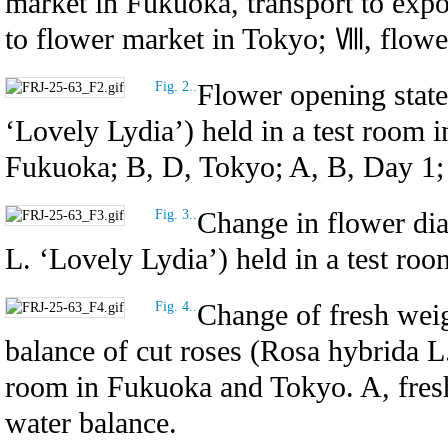
market in Fukuoka, transport to exp
to flower market in Tokyo; Ⅷ, flowe
Flower opening state
Fig. 2..
‘Lovely Lydia’) held in a test room
Fukuoka; B, D, Tokyo; A, B, Day 1;
Change in flower dia
Fig. 3..
L. ‘Lovely Lydia’) held in a test r
Change of fresh weig
Fig. 4..
balance of cut roses (Rosa hybrida L.
room in Fukuoka and Tokyo. A, fresh
water balance.