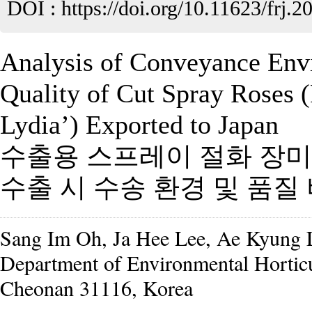
DOI :
https://doi.org/10.11623/frj.2
Analysis of Conveyance Env
Quality of Cut Spray Roses 
Lydia’) Exported to Japan
수출용 스프레이 절화 장미 ‘Lo
수출 시 수송 환경 및 품질
Sang Im Oh, Ja Hee Lee, Ae Kyung 
Department of Environmental Horticu
Cheonan 31116, Korea