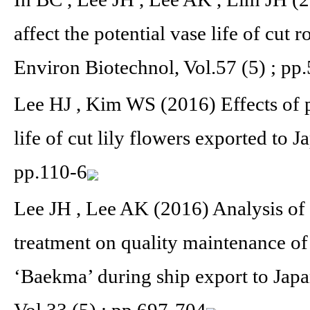
affect the potential vase life of cut 
Environ Biotechnol, Vol.57 (5) ; pp
Lee HJ , Kim WS (2016) Effects of p
life of cut lily flowers exported to J
pp.110-6
Lee JH , Lee AK (2016) Analysis of
treatment on quality maintenance o
‘Baekma’ during ship export to Japa
Vol.33 (5) ; pp.697-704