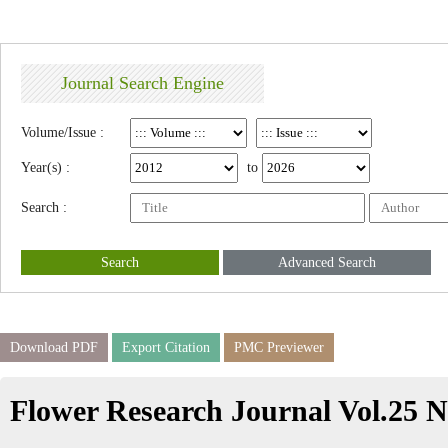
Journal Search Engine
Volume/Issue :
Year(s) :
to
Search :
Search
Advanced Search
Download PDF
Export Citation
PMC Previewer
Flower Research Journal Vol.25 N