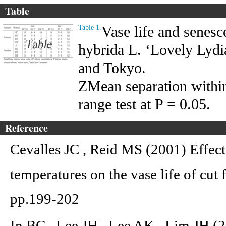
Table
Vase life and senesc
Table 1.
hybrida L. ‘Lovely Lydi
and Tokyo.
ZMean separation withi
range test at P = 0.05.
Reference
Cevalles JC , Reid MS (2001) Effect 
temperatures on the vase life of cut 
pp.199-202
In BC , Lee JH , Lee AK , Lim JH (