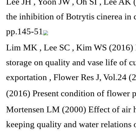
Lee JH , Yoon JW , Oh SI , Lee AK (
the inhibition of Botrytis cinerea in 
pp.145-51
Lim MK , Lee SC , Kim WS (2016) E
storage on quality and vase life of c
exportation , Flower Res J, Vol.24 (
(2016) Present condition of flower 
Mortensen LM (2000) Effect of air 
keeping quality and water relations 