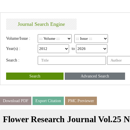
Journal Search Engine
Volume/Issue :
Year(s) :
to
Search :
Search
Advanced Search
Download PDF
Export Citation
PMC Previewer
Flower Research Journal Vol.25 N