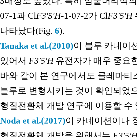
3배정도 높았다. 특히 암술머리색의
07-1과 Cl
F3′5′H
-1-07-2가 Cl
F3′5′H
나타났다(Fig.
6
).
Tanaka et al.(2010)
이 블루 카네이
있어서
F3′5′H
유전자가 매우 중요한
바와 같이 본 연구에서도 클레마티스
블루로 변형시키는 것이 확인되었으
형질전환체 개발 연구에 이용할 수 
Noda et al.(2017)
이 카네이션이나 
형질전환체 개발을 위해서는
F3′5′