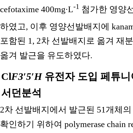
-1
cefotaxime 400mg·L
첨가한 영양선
하였고, 이후 영양선발배지에 kanamyc
포함된 1, 2차 선발배지로 옮겨 재
옮겨 발근을 유도하였다.
Cl
F3′5′H
유전자 도입 페튜니아
서던분석
2차 선발배지에서 발근된 51개체의
확인하기 위하여 polymerase chain 