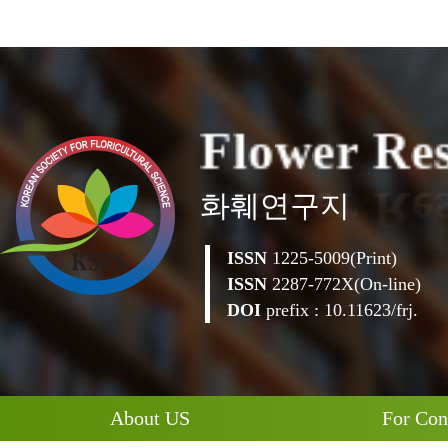
F
l
o
w
e
r
R
e
화훼연구지
ISSN
1225-5009(Print)
ISSN
2287-772X(On-line)
DOI
prefix : 10.11623/frj.
About US
For Con