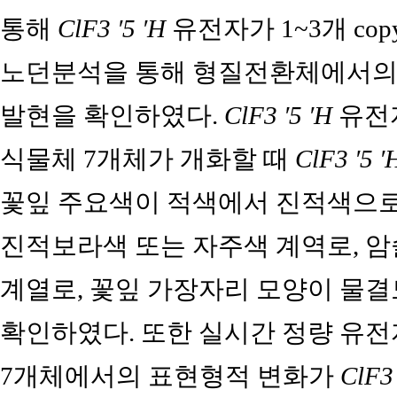
통해
ClF3 ′5 ′H
유전자가 1~3개 co
노던분석을 통해 형질전환체에서
발현을 확인하였다.
ClF3 ′5 ′H
유전
식물체 7개체가 개화할 때
ClF3 ′5 ′
꽃잎 주요색이 적색에서 진적색으로
진적보라색 또는 자주색 계역로, 
계열로, 꽃잎 가장자리 모양이 물
확인하였다. 또한 실시간 정량 유전
7개체에서의 표현형적 변화가
ClF3 