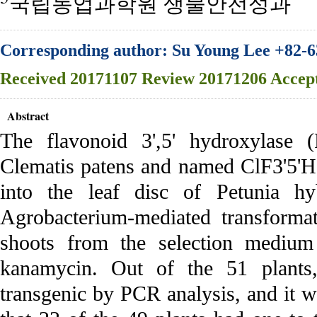
국립농업과학원 생물안전성과
Corresponding author: Su Young Lee +82-6
Received
20171107
Review
20171206
Accep
Abstract
The flavonoid 3',5' hydroxylase 
Clematis patens and named ClF3'5'H
into the leaf disc of Petunia h
Agrobacterium-mediated transforma
shoots from the selection mediu
kanamycin. Out of the 51 plants,
transgenic by PCR analysis, and it 