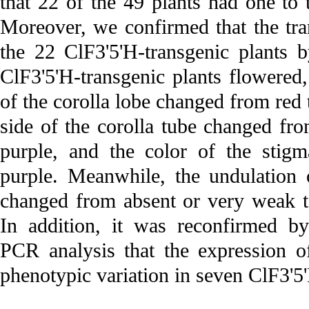
that 22 of the 49 plants had one to 
Moreover, we confirmed that the tr
the 22 ClF3'5'H-transgenic plants 
ClF3'5'H-transgenic plants flowered,
of the corolla lobe changed from red 
side of the corolla tube changed fro
purple, and the color of the stig
purple. Meanwhile, the undulation 
changed from absent or very weak t
In addition, it was reconfirmed by 
PCR analysis that the expression of
phenotypic variation in seven ClF3'5'