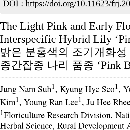
DOI :
https://doi.org/10.11623/frj.2
The Light Pink and Early Fl
Interspecific Hybrid Lily ‘Pi
밝은 분홍색의 조기개화성
종간잡종 나리 품종 ‘Pink Be
1
1
Jung Nam Suh
, Kyung Hye Seo
, Y
1
1
Kim
, Young Ran Lee
, Ju Hee Rhe
1
Floriculture Research Division, Nati
Herbal Science, Rural Development 