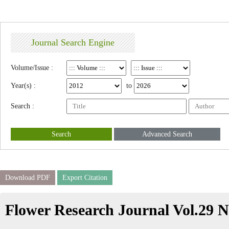
Journal Search Engine
Volume/Issue :
Year(s) :
to
Search :
Search
Advanced Search
Download PDF
Export Citation
Flower Research Journal Vol.29 N