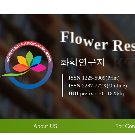
e
R
F
l
o
w
e
r
화훼연구지
ISSN
1225-5009(Print)
ISSN
2287-772X(On-line)
DOI
prefix : 10.11623/frj.
About US
For Con