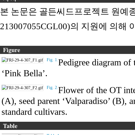
본 논문은 골든씨드프로젝트 원예종
213007055CGL00)의 지원에 의해
Figure
Pedigree diagram of t
Fig. 1.
‘Pink Bella’.
Flower of the OT inte
Fig. 2.
(A), seed parent ‘Valparadiso’ (B), 
standard cultivars.
Table