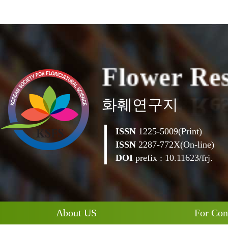
R
e
e
r
w
o
l
F
화훼연구지
ISSN
1225-5009(Print)
ISSN
2287-772X(On-line)
DOI
prefix : 10.11623/frj.
About US
For Con