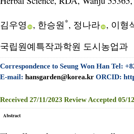
Herbal Science, RDA, Wanju 55365,
*
김우영
, 한승원
, 정나라
, 이형
국립원예특작과학원 도시농업과
Correspondence to Seung Won Han Tel: +8
E-mail:
hansgarden@korea.kr
ORCID: https
Received
27/11/2023
Review
Accepted
05/12
Abstract