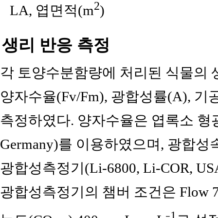
2
LA, 엽면적(m
)
생리 반응 측정
각 토양수분함량에 처리된 식물의 
양자수율(Fv/Fm), 광합성률(A), 기
측정하였다. 양자수율은 엽록소 형광 측
Germany)를 이용하였으며, 광합
광합성측정기(Li-6800, Li-COR, 
광합성측정기의 챔버 조건은 Flow 70
1