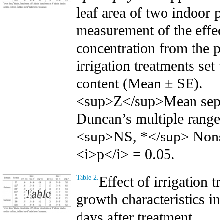
leaf area of two indoor 
measurement of the effec
concentration from the p
irrigation treatments set
content (Mean ± SE).
<sup>Z</sup>Mean sepa
Duncan’s multiple range 
<sup>NS, *</sup> Nonsig
<i>p</i> = 0.05.
Effect of irrigation 
Table 2.
growth characteristics i
days after treatment.