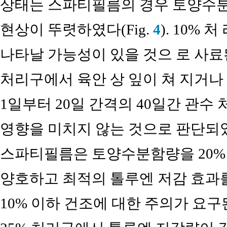
상태는 스파티필름의 경우 토양수분함
현상이 뚜렷하였다(Fig.
4
). 10%
나타날 가능성이 있을 것으 로 사료
처리구에서 육안 상 잎이 쳐 지거나
1일부터 20일 간격의 40일간 관수
영향을 미치지 않는 것으로 판단되
스파티필름은 토양수분함량을 20% 
양호하고 최적의 톨루엔 저감 효과를
10% 이하 건조에 대한 주의가 요