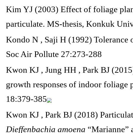
Kim YJ (2003) Effect of foliage pla
particulate. MS-thesis, Konkuk Univ
Kondo N , Saji H (1992) Tolerance of
Soc Air Pollute 27:273-288
Kwon KJ , Jung HH , Park BJ (2015) 
growth responses of indoor foliage p
18:379-385
Kwon KJ , Park BJ (2018) Particulat
Dieffenbachia amoena
“Marianne”