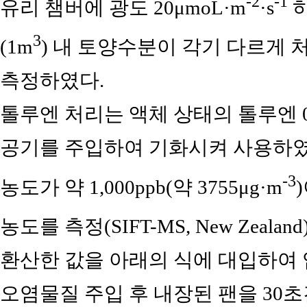
-2
-1
유리 챔버에 광도 20μmoL·m
·s
하
3
(1m
) 내 토양수분이 각기 다르게 
측정하였다.
톨루엔 처리는 액체 상태의 톨루엔 0.2mL
공기를 주입하여 기화시켜 사용하였
-3
농도가 약 1,000ppb(약 3755μg·m
농도를 측정(SIFT-MS, New Zealan
환산한 값을 아래의 식에 대입하여 
오염물질 주입 후 내장된 팬을 30