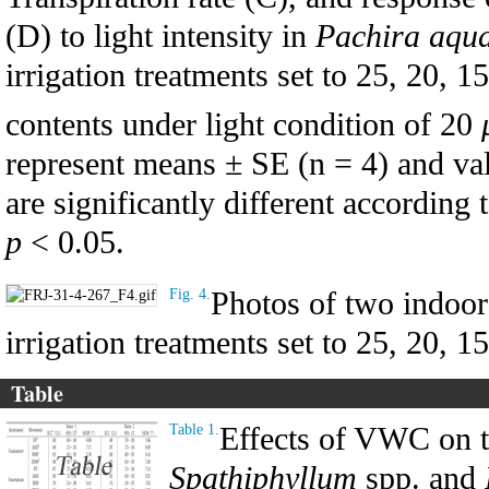
(D) to light intensity in
Pachira aqua
irrigation treatments set to 25, 20, 
contents under light condition of 20
represent means ± SE (n = 4) and val
are significantly different according 
p
< 0.05.
Photos of two indoor
Fig. 4.
irrigation treatments set to 25, 20, 1
Table
Effects of VWC on to
Table 1.
Spathiphyllum
spp. and