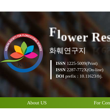
e
R
e
r
w
F
l
o
화훼연구지
ISSN
1225-5009(Print)
ISSN
2287-772X(On-line)
DOI
prefix : 10.11623/frj.
About US
For Con