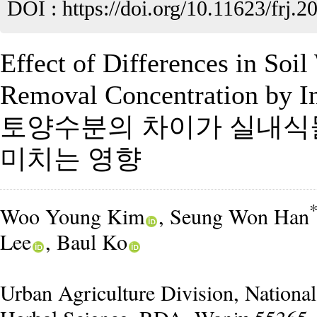
DOI :
https://doi.org/10.11623/frj.2
Effect of Differences in Soi
Removal Concentration by In
토양수분의 차이가 실내식
미치는 영향
Woo Young Kim
, Seung Won Han
Lee
, Baul Ko
Urban Agriculture Division, National 