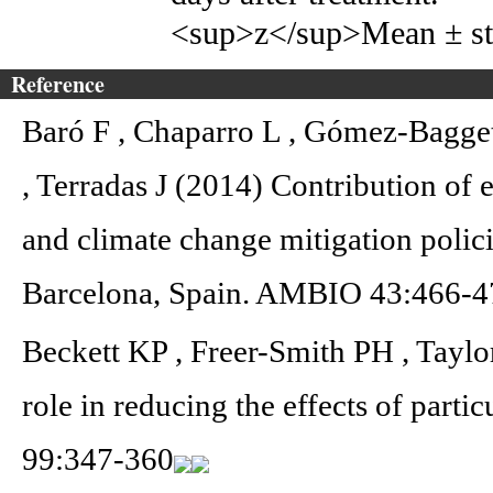
<sup>z</sup>Mean ± sta
Reference
Baró F , Chaparro L , Gómez-Bagge
, Terradas J (2014) Contribution of e
and climate change mitigation polici
Barcelona, Spain. AMBIO 43:466-4
Beckett KP , Freer-Smith PH , Tayl
role in reducing the effects of parti
99:347-360