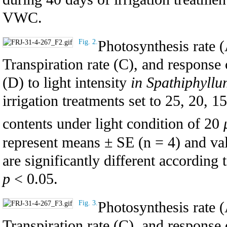
VWC.
Photosynthesis rate 
Fig. 2.
Transpiration rate (C), and respons
(D) to light intensity
in Spathiphyll
irrigation treatments set to 25, 20, 
contents under light condition of 20
represent means ± SE (n = 4) and val
are significantly different according 
p
< 0.05.
Photosynthesis rate 
Fig. 3.
Transpiration rate (C), and respons