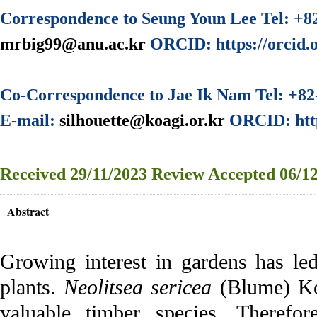
Correspondence to Seung Youn Lee Tel: +8
mrbig99@anu.ac.kr
ORCID: https://orcid.
Co-Correspondence to Jae Ik Nam Tel: +82
E-mail:
silhouette@koagi.or.kr
ORCID: http
Received
29/11/2023
Review
Accepted
06/12
Abstract
Growing interest in gardens has led
plants.
Neolitsea sericea
(Blume) Koi
valuable timber species. Therefo