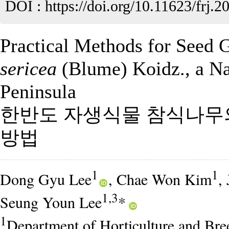
DOI :
https://doi.org/10.11623/frj.2
Practical Methods for Seed 
sericea
(Blume) Koidz., a Na
Peninsula
한반도 자생식물 참식나무
방법
1
1
Dong Gyu Lee
, Chae Won Kim
,
1,3
Seung Youn Lee
*
1
Department of Horticulture and Br