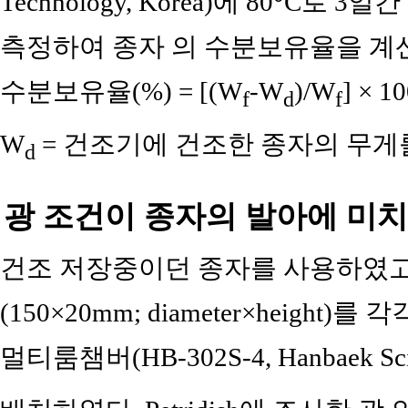
Technology, Korea)에 80°C로
측정하여 종자 의 수분보유율을 계
수분보유율(%) = [(W
-W
)/W
] × 1
f
d
f
W
= 건조기에 건조한 종자의 무게
d
광 조건이 종자의 발아에 미치
건조 저장중이던 종자를 사용하였고 종자
(150×20mm; diameter×height)를 각
멀티룸챔버(HB-302S-4, Hanbaek Scien