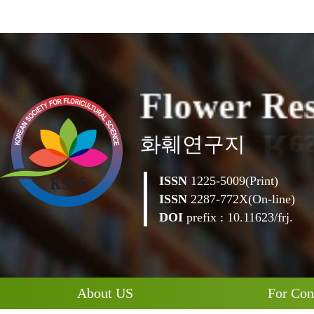
l
F
o
w
e
r
R
e
화훼연구지
ISSN
1225-5009(Print)
ISSN
2287-772X(On-line)
DOI
prefix : 10.11623/frj.
About US
For Con