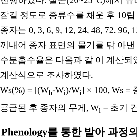
잠길 정도로 증류수를 채운 후 10립
종자는 0, 3, 6, 9, 12, 24, 48, 
꺼내어 종자 표면의 물기를 닦 아낸
수분흡수율은 다음과 같 이 계산되
계산식으로 조사하였다.
Ws(%) = [(W
-W
)/W
] × 100, Ws
h
i
i
공급된 후 종자의 무게, W
= 초기 
i
Phenology를 통한 발아 과정