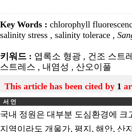
Key Words :
chlorophyll fluorescen
salinity stress
,
salinity tolerace
,
San
키워드 :
엽록소 형광
,
건조 스트
스트레스
,
내염성
,
산오이풀
This article has been cited by
1
ar
서 언
국내 정원은 대부분 도심환경에 크
지역이라도 개울가, 평지, 해안, 