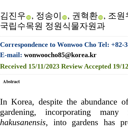
김진우
, 정송이
, 권혁환
, 조원
국립수목원 정원식물자원과
Correspondence to Wonwoo Cho Tel: +82-3
E-mail:
wonwoocho85@korea.kr
Received
15/11/2023
Review
Accepted
19/12
Abstract
In Korea, despite the abundance of 
gardening, incorporating man
hakusanensis
, into gardens has pr