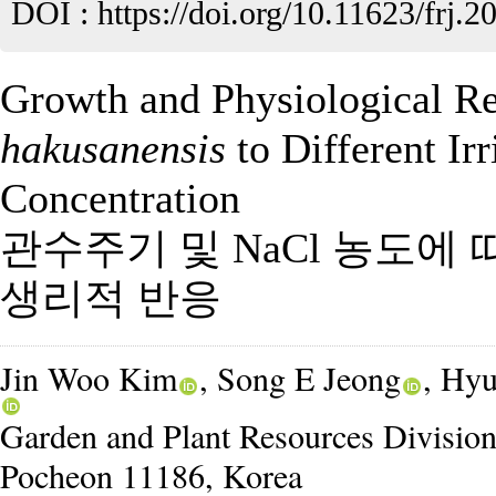
DOI :
https://doi.org/10.11623/frj.2
Growth and Physiological R
hakusanensis
to Different Ir
Concentration
관수주기 및 NaCl 농도에
생리적 반응
Jin Woo Kim
, Song E Jeong
, Hy
Garden and Plant Resources Division
Pocheon 11186, Korea