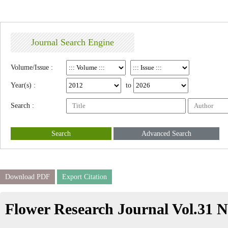
Journal Search Engine
Volume/Issue :
Year(s) :
to
Search :
Search
Advanced Search
Download PDF
Export Citation
Flower Research Journal Vol.31 N