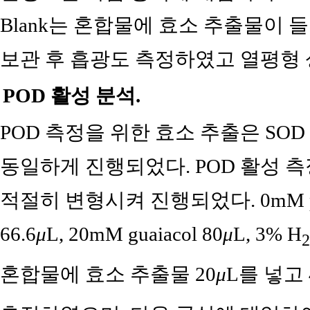
Blank는 혼합물에 효소 추출물이
보관 후 흡광도 측정하였고 열평형
POD 활성 분석.
POD 측정을 위한 효소 추출은 SO
동일하게 진행되었다. POD 활성 
적절히 변형시켜 진행되었다. 0mM pH6.1 
66.6
μ
L, 20mM guaiacol 80
μ
L, 3% H
2
혼합물에 효소 추출물 20
μ
L를 넣고