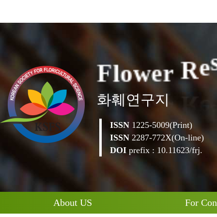
F
l
o
w
e
r
R
e
화훼연구지
ISSN
1225-5009(Print)
ISSN
2287-772X(On-line)
DOI
prefix : 10.11623/frj.
About US
For Con