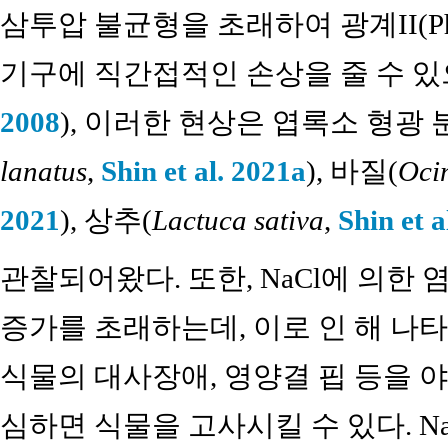
삼투압 불균형을 초래하여 광계II(Phot
기구에 직간접적인 손상을 줄 수 있
2008
), 이러한 현상은 엽록소 형광 
lanatus
,
Shin et al. 2021a
), 바질(
Oci
2021
), 상추(
Lactuca sativa
,
Shin et a
관찰되어왔다. 또한, NaCl에 의한 
증가를 초래하는데, 이로 인 해 나
식물의 대사장애, 영양결 핍 등을 
심하면 식물을 고사시킬 수 있다. N