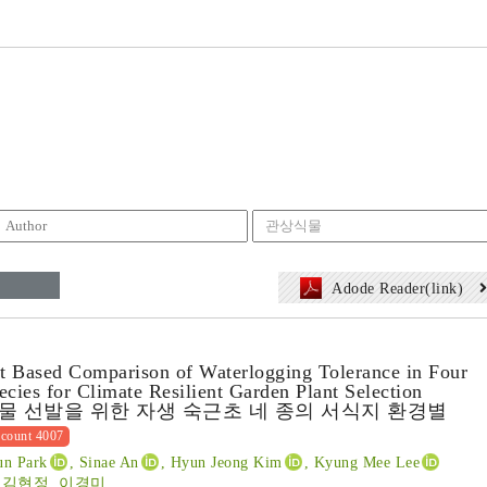
Adode Reader(link)
t Based Comparison of Waterlogging Tolerance in Four
ecies for Climate Resilient Garden Plant Selection
 선발을 위한 자생 숙근초 네 종의 서식지 환경별
count 4007
un Park
, Sinae An
, Hyun Jeong Kim
, Kyung Mee Lee
 김현정, 이경미