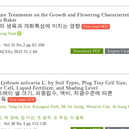
ure Treatments on the Growth and Flowering Characterist
a
Baker
의 생육과 개화특성에 미치는 영향
View count 4631
Yong Nam
 :: Vol.31 No.2
pp.92-100
Download PDF
Export Cita
1623/frj.2023.31.2.04
f
Lythrum salicaria
L. by Soil Types, Plug Tray Cell Size,
 Cell, Liquid Fertilizer, and Shading Level
트레이 셀 크기, 파종립수, 액비, 차광수준에 따른
생육
View count 5270
on, Sang In Lee, Kyungtae Park, Mi Jin Jeong, Wonwoo Cho, Ju-Sung 
, 박 경태, 정 미진, 조 원우, 조 주성, 이 철희
 :: Vol.30 No.3
pp.113-120