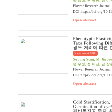
양 승혁, 권 영현, 정 미
Flower Research Journal
DOI:
https://doi.org/10.1
Open abstract
Phenotypic Plastici
Taxa Following Diff
광도 처리에 따른 
View count 8180
Su Jung Song, Mi Jin Je
송 수정, 정 미진, 김 상
Flower Research Journal
DOI:
https://doi.org/10.1
Open abstract
Cold Stratification
Germination of
Lych
제비동자꽃 종자 발