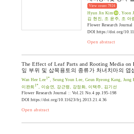
View count 7924
Hyun Jin Kim
, Yoon 
김 현진, 조 윤주, 조 아
Flower Research Journal
DOI:
https://doi.org/10.1
Open abstract
The Effect of Leaf Parts and Rooting Media on 
잎 부위 및 삽목용토의 종류가 처녀치마의 엽
1*
Wan Hee Lee
, Seung Youn Lee, Geun Ryeong Kang, Jung 
1*
이완희
, 이승연, 강근령, 강정화, 이택주, 김기선
Flower Research Journal :: Vol.21 No.4
pp.195-198
DOI:
https://doi.org/10.11623/frj.2013.21.4.36
Open abstract