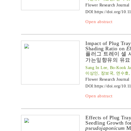
Flower Research Journal
DOI:
https://doi.org/10.1
Open abstract
Impact of Plug Tray
Shading Ratio on
El
플러그 트레이 셀 
가는잎향유의 유묘
Sang In Lee, Bo-Kook J
이상인, 장보국, 연수호,
Flower Research Journal
DOI:
https://doi.org/10.1
Open abstract
Effects of Plug Tray
Seedling Growth fo
pseudojaponicum
Ma