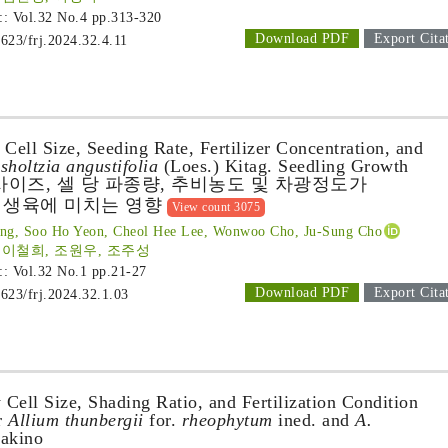
 :: Vol.32 No.4
pp.313-320
Download PDF
Export Cita
1623/frj.2024.32.4.11
 Cell Size, Seeding Rate, Fertilizer Concentration, and
sholtzia angustifolia
(Loes.) Kitag. Seedling Growth
사이즈, 셀 당 파종량, 추비농도 및 차광정도가
 생육에 미치는 영향
View count 3075
ang, Soo Ho Yeon, Cheol Hee Lee, Wonwoo Cho, Ju-Sung Cho
 이철희, 조원우, 조주성
 :: Vol.32 No.1
pp.21-27
Download PDF
Export Cita
1623/frj.2024.32.1.03
 Cell Size, Shading Ratio, and Fertilization Condition
r
Allium thunbergii
for.
rheophytum
ined. and
A.
kino