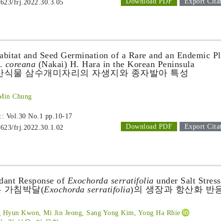
Download PDF
Export Cita
1623/frj.2022.30.3.05
Habitat and Seed Germination of a Rare and an Endemic Pl
r.
coreana
(Nakai) H. Hara in the Korean Peninsula
특산식물 삼수개미자리의 자생지와 종자발아 특성
 Min Chung
 :: Vol.30 No.1
pp.10-17
Download PDF
Export Cita
1623/frj.2022.30.1.02
dant Response of
Exochorda serratifolia
under Salt Stress
 가침박달(
Exochorda serratifolia
)의 생장과 항산화 반
 Hyun Kwon, Mi Jin Jeong, Sang Yong Kim, Yong Ha Rhie