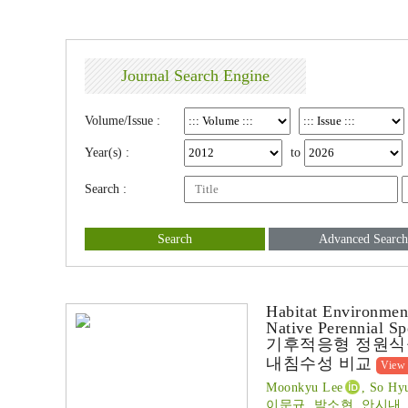
Journal Search Engine
Volume/Issue :
Year(s) :
to
Search :
Search
Advanced Search
Habitat Environmen
Native Perennial Sp
기후적응형 정원식물
내침수성 비교
View 
Moonkyu Lee
, So Hy
이문규, 박소현, 안시내,