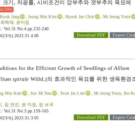
 크기, 차광률, 시비조건이 강부추와 갯부추의 육묘에
nt 3566
-Kook Jang
, Jeong Min Kim
, Hyeok Jae Choi
, Mi Jeong Yoon
 최혁재, 윤미정
 :: Vol.31 No.4
pp.232-240
Download PDF
Export Cita
1623/frj.2023.31.4.06
ditions for the Efficient Growth of Seedlings of
Allium
llium spirale
Willd.)의 효과적인 육묘를 위한 생육환경
ong Min Kim
, Sae Mi Yun
, Yeon Jin Lim
, Mi Jeong Yoon, Bo-K
미, 임 연진, 윤 미정, 장 보국
 :: Vol.31 No.3
pp.159-165
Download PDF
Export Cita
1623/frj.2023.31.3.05