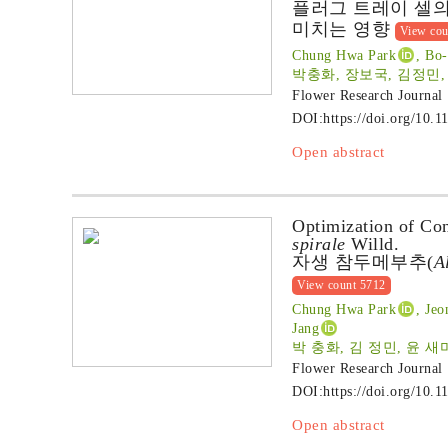
플러그 트레이 셀의
미치는 영향
View cou
Chung Hwa Park
, Bo
박충화, 장보국, 김정민,
Flower Research Journal
DOI:
https://doi.org/10.1
Open abstract
Optimization of Con
spirale
Willd.
자생 참두메부추(
A
View count 5712
Chung Hwa Park
, Je
Jang
박 충화, 김 정민, 윤 새
Flower Research Journal
DOI:
https://doi.org/10.1
Open abstract