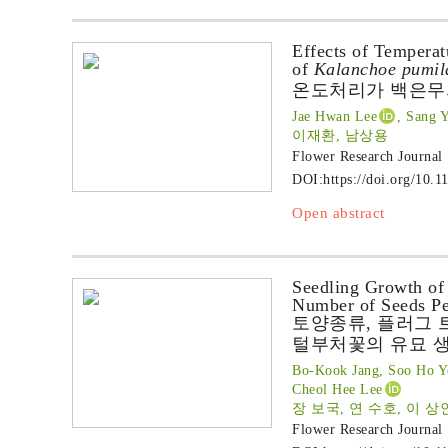
Effects of Temperat
of
Kalanchoe pumil
온도처리가 백은무
Jae Hwan Lee
, Sang 
이재환, 남상용
Flower Research Journal
DOI:
https://doi.org/10.1
Open abstract
Seedling Growth o
Number of Seeds Per
토양종류, 플러그 
털부처꽃의 유묘 
Bo-Kook Jang, Soo Ho Ye
Cheol Hee Lee
장 보국, 연 수호, 이 상인
Flower Research Journal