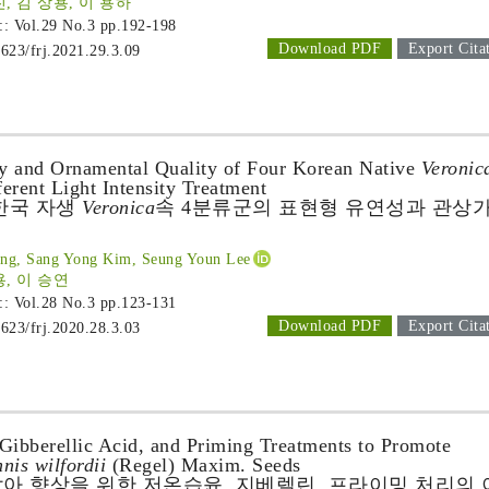
진, 김 상용, 이 용하
 :: Vol.29 No.3
pp.192-198
Download PDF
Export Cita
1623/frj.2021.29.3.09
ty and Ornamental Quality of Four Korean Native
Veronic
erent Light Intensity Treatment
한국 자생
Veronica
속 4분류군의 표현형 유연성과 관상
ong, Sang Yong Kim, Seung Youn Lee
용, 이 승연
 :: Vol.28 No.3
pp.123-131
Download PDF
Export Cita
1623/frj.2020.28.3.03
, Gibberellic Acid, and Priming Treatments to Promote
nis wilfordii
(Regel) Maxim. Seeds
아 향상을 위한 저온습윤, 지베렐린, 프라이밍 처리의 