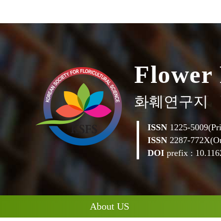
F
l
o
w
e
r
화훼연구지
ISSN
1225-5009(Pri
ISSN
2287-772X(On
DOI
prefix : 10.1162
About US