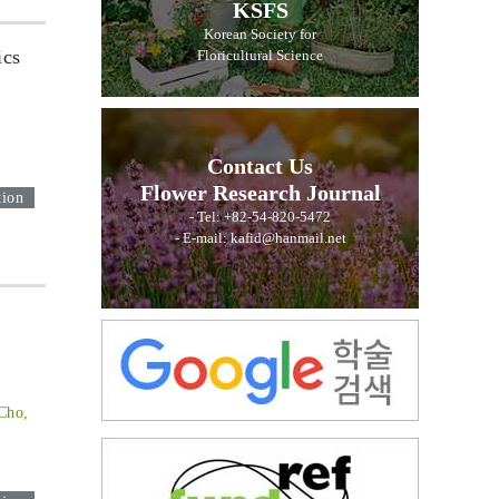
KSFS
Korean Society for
ics
Floricultural Science
Contact Us
Flower Research Journal
tion
- Tel: +82-54-820-5472
- E-mail: kafid@hanmail.net
Cho,