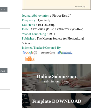
tion
Journal Abbreviation
: 'Flower Res. J.'
Frequency
: Quarterly
Doi Prefix
: 10.11623/frj.
ISSN
: 1225-5009 (Print) / 2287-772X (Online)
Year of Launching
: 1991
Publisher
: The Korean Society for Floricultural
Science
Indexed/Tracked/Covered By
:
tion
Online Submission
submission.ijfs.org
Template DOWNLOAD