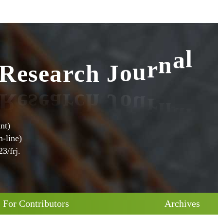
R
e
s
e
a
r
c
h
J
o
u
r
n
a
l
nt)
-line)
3/frj.
For Contributors
Archives