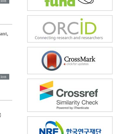
tion
ant,
tion
응