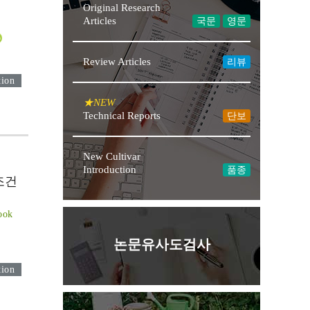
Original Research
Articles
국문
영문
Review Articles
리뷰
tion
★NEW
Technical Reports
단보
New Cultivar
Introduction
품종
조건
ook
논문유사도검사
tion