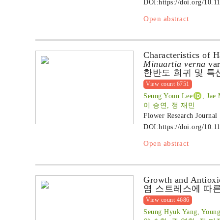
DOI:
https://doi.org/10.1
Open abstract
Characteristics of 
Minuartia verna
va
한반도 희귀 및 
View count 6751
Seung Youn Lee
, Jae
이 승연, 정 재민
Flower Research Journal
DOI:
https://doi.org/10.1
Open abstract
Growth and Antioxi
염 스트레스에 따른
View count 4686
Seung Hyuk Yang, Young