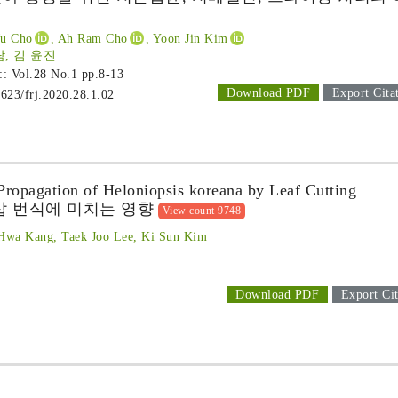
Ju Cho
, Ah Ram Cho
, Yoon Jin Kim
람, 김 윤진
 :: Vol.28 No.1
pp.8-13
Download PDF
Export Cita
1623/frj.2020.28.1.02
Propagation of Heloniopsis koreana by Leaf Cutting
삽 번식에 미치는 영향
View count 9748
Hwa Kang, Taek Joo Lee, Ki Sun Kim
Download PDF
Export Cit