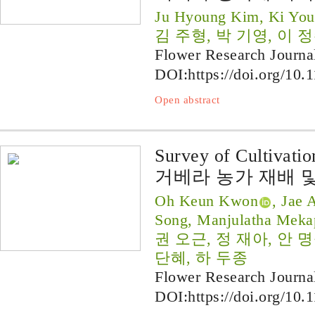
Ju Hyoung Kim, Ki You
김 주형, 박 기영, 이 
Flower Research Journa
DOI:
https://doi.org/10.
Open abstract
Survey of Cultivati
거베라 농가 재배 
Oh Keun Kwon
, Jae
Song, Manjulatha Meka
권 오근, 정 재아, 안 명숙,
단혜, 하 두종
Flower Research Journa
DOI:
https://doi.org/10.