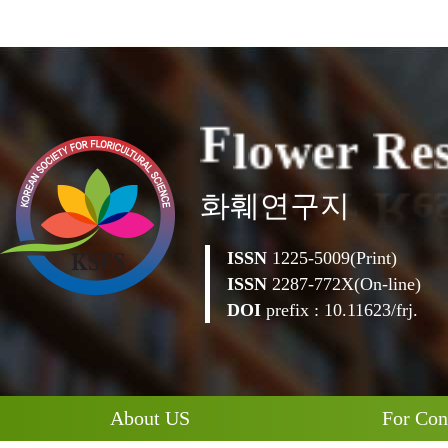
l
o
w
F
e
r
R
e
화훼연구지
ISSN
1225-5009(Print)
ISSN
2287-772X(On-line)
DOI
prefix : 10.11623/frj.
About US
For Con