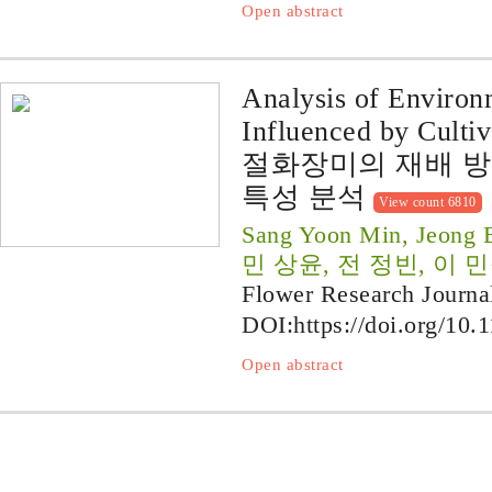
Open abstract
Analysis of Environ
Influenced by Culti
절화장미의 재배 방
특성 분석
View count 6810
Sang Yoon Min, Jeong 
민 상윤, 전 정빈, 이 민
Flower Research Journa
DOI:
https://doi.org/10.
Open abstract