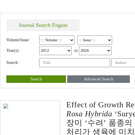
Journal Search Engine
Volume/Issue :
Year(s) :
to
Search :
Search
Advanced Search
Effect of Growth Re
Rosa Hybrida
‘Surye
장미 ‘수려’ 품종
처리가 생육에 미치