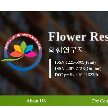
F
l
o
w
e
r
R
e
화훼연구지
ISSN
1225-5009(Print)
ISSN
2287-772X(On-line)
DOI
prefix : 10.11623/frj.
About US
For Con