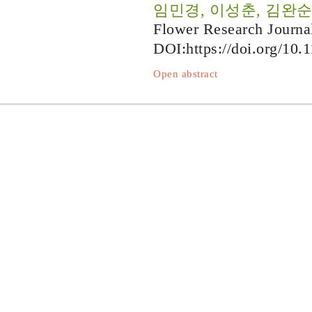
임민경, 이성춘, 김완
Flower Research Journa
DOI:
https://doi.org/10.
Open abstract