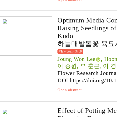
Optimum Media Compo
Raising Seedlings o
Kudo
하늘매발톱꽃 육묘시
View count 3709
Joung Won Lee
, Hoon
이 종원, 오 훈근, 이 
Flower Research Journa
DOI:
https://doi.org/10.
Open abstract
Effect of Potting Me