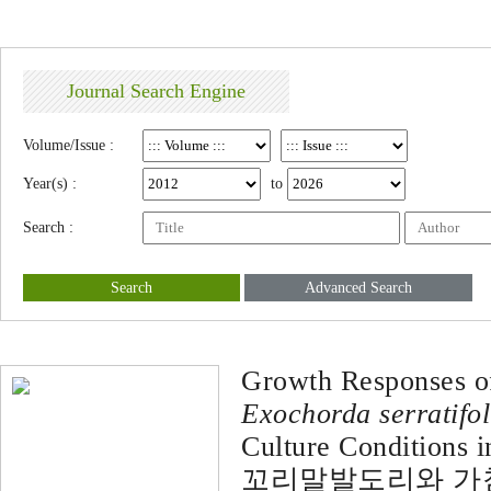
Journal Search Engine
Volume/Issue :
Year(s) :
to
Search :
Search
Advanced Search
Growth Responses 
Exochorda serratifol
Culture Conditions i
꼬리말발도리와 가