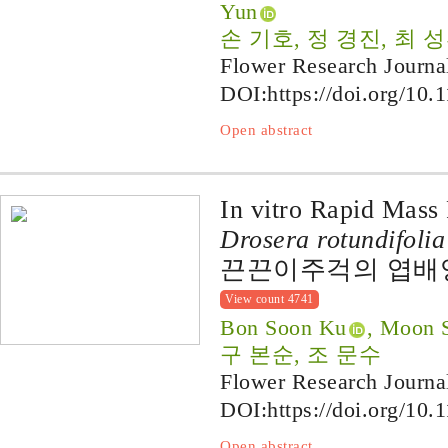
Yun
손 기호, 정 경진, 최 
Flower Research Journa
DOI:
https://doi.org/10.
Open abstract
In vitro Rapid Mass
Drosera rotundifolia
끈끈이주걱의 엽배
View count 4741
Bon Soon Ku
, Moon 
구 본순, 조 문수
Flower Research Journa
DOI:
https://doi.org/10.
Open abstract