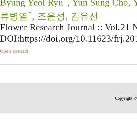
Byung Yeol Ryu
, Yun Sung Cho, 
*
류병열
, 조윤성, 김유선
Flower Research Journal :: Vol.21
DOI:
https://doi.org/10.11623/frj.2
Open abstract
Copyright © 