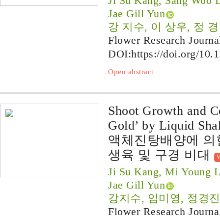
Ji Su Kang, Sang Woo L
Jae Gill Yun
강 지수, 이 상우, 정 경
Flower Research Journa
DOI:
https://doi.org/10.
Open abstract
Shoot Growth and C
Gold’ by Liquid Sha
액체진탕배양에 의한 프
생육 및 구경 비대
V
Ji Su Kang, Mi Young L
Jae Gill Yun
강지수, 임미영, 정경진
Flower Research Journa