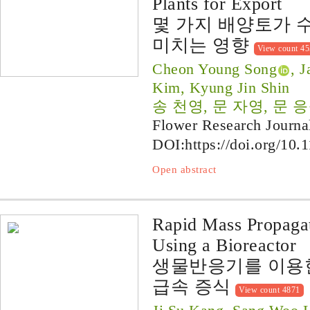
Plants for Export
몇 가지 배양토가 
미치는 영향
View count 4
Cheon Young Song
, 
Kim, Kyung Jin Shin
송 천영, 문 자영, 문 응
Flower Research Journa
DOI:
https://doi.org/10.
Open abstract
Rapid Mass Propagat
Using a Bioreactor
생물반응기를 이용한 
급속 증식
View count 4871