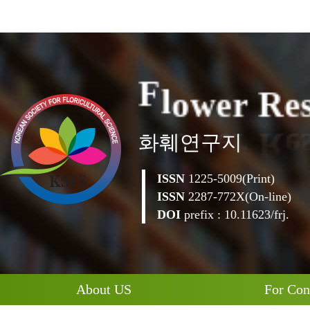
e
r
R
w
e
o
l
F
화훼연구지
ISSN
1225-5009(Print)
ISSN
2287-772X(On-line)
DOI
prefix : 10.11623/frj.
About US
For Con