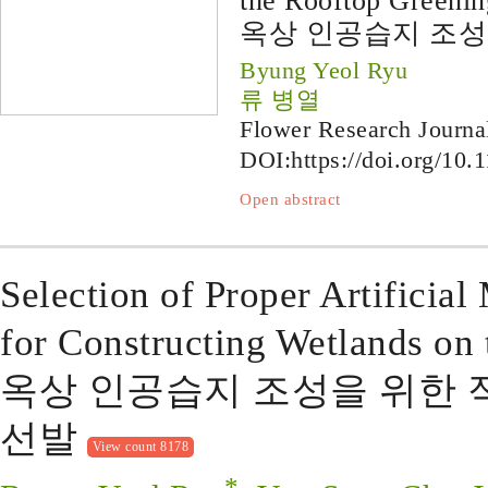
the Rooftop Greenin
옥상 인공습지 조성
Byung Yeol Ryu
류 병열
Flower Research Journa
DOI:
https://doi.org/10.
Open abstract
Selection of Proper Artificia
for Constructing Wetlands on
옥상 인공습지 조성을 위한 
선발
View count 8178
*